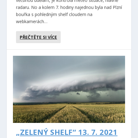
většinou udělám, je kontrola meteo situace, hlavně
radaru. No a kolem 7. hodiny najednou byla nad Plzní
bouřka s pohledným shelf cloudem na
webkamerách…
PŘEČTĚTE SI VÍCE
„ZELENÝ SHELF“ 13. 7. 2021