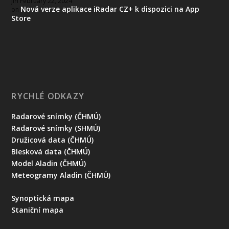
Jiří
February 22, 2024
Nová verze aplikace iRadar CZ+ k dispozici na App
on
Store
RYCHLÉ ODKAZY
Radarové snímky (ČHMÚ)
Radarové snímky (SHMÚ)
Družicová data (ČHMÚ)
Blesková data (ČHMÚ)
Model Aladin (ČHMÚ)
Meteogramy Aladin (ČHMÚ)
Synoptická mapa
Staniční mapa