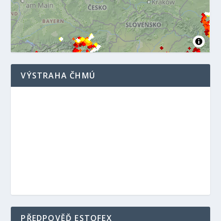
VÝSTRAHA ČHMÚ
PŘEDPOVĚĎ ESTOFEX