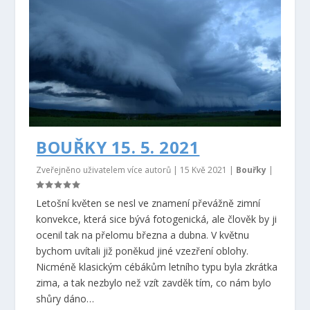
BOUŘKY 15. 5. 2021
Zveřejněno uživatelem více autorů |
15 Kvě 2021
|
Bouřky
|
Letošní květen se nesl ve znamení převážně zimní
konvekce, která sice bývá fotogenická, ale člověk by ji
ocenil tak na přelomu března a dubna. V květnu
bychom uvítali již poněkud jiné vzezření oblohy.
Nicméně klasickým cébákům letního typu byla zkrátka
zima, a tak nezbylo než vzít zavděk tím, co nám bylo
shůry dáno…