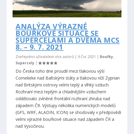
ANALÝZA VÝRAZNÉ
BOUŘKOVÉ SITUACE SE
SUPERCELAMI A DVĚMA MCS
8. – 9. 7. 2021
Zveřejněno uživatelem více autorů |
9 Čvc 2021
|
Bouřky
,
Supercely
|
Do Česka toho dne proudil mezi tlakovou výší
Cornelieke nad Baltskými státy a tlakovou níží Zyprian
nad Britskými ostrovy velmi teplý a vlhký vzduch.
Rozhraní mezi teplým a chladnějším vzduchem
oddělovalo zvlněné frontální rozhraní zhruba nad
západem ČR. Výstupy několika numerických modelů
(GFS, WRF, ALADIN, ICON) se shodovaly v předpovědi
velmi výrazné bouřkové situace nad západem ČR a
nad Vysočinou.