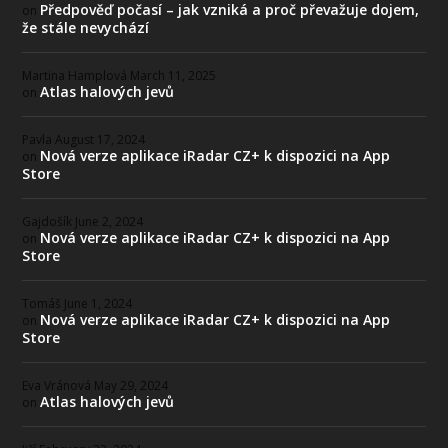
Předpověď počasí – jak vzniká a proč převažuje dojem,
on
že stále nevychází
Martina Hamplová
March 11, 2025
Atlas halových jevů
on
Pavla
August 17, 2024
Nová verze aplikace iRadar CZ+ k dispozici na App
on
Store
Gajdošík
June 2, 2024
Nová verze aplikace iRadar CZ+ k dispozici na App
on
Store
Tomáš
June 1, 2024
Nová verze aplikace iRadar CZ+ k dispozici na App
on
Store
Eva Vránová
May 29, 2024
Atlas halových jevů
on