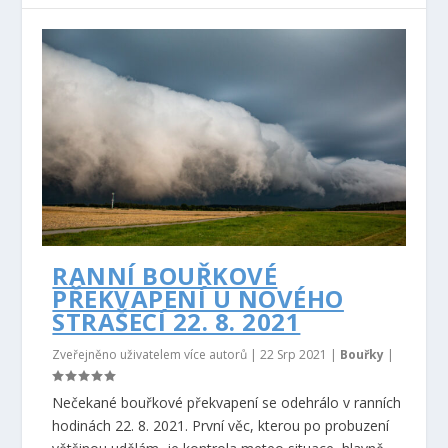
RANNÍ BOUŘKOVÉ
PŘEKVAPENÍ U NOVÉHO
STRAŠECÍ 22. 8. 2021
Zveřejněno uživatelem více autorů |
22 Srp 2021
|
Bouřky
|
Nečekané bouřkové překvapení se odehrálo v ranních
hodinách 22. 8. 2021. První věc, kterou po probuzení