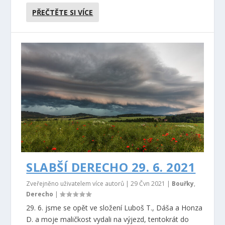
PŘEČTĚTE SI VÍCE
SLABŠÍ DERECHO 29. 6. 2021
Zveřejněno uživatelem více autorů |
29 Čvn 2021
|
Bouřky
,
Derecho
|
29. 6. jsme se opět ve složení Luboš T., Dáša a Honza
D. a moje maličkost vydali na výjezd, tentokrát do