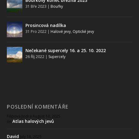
Bouřkový konec března 2023
31 Bře 2023
|
Bouřky
Prosincová nadílka
31 Pro 2022
|
Halové jevy
,
Optické jevy
Nečekané supercely 16. a 25. 10. 2022
26 Říj 2022
|
Supercely
POSLEDNÍ KOMENTÁŘE
Filipová Jindra
August 10, 2025
Atlas halových jevů
on
David
July 18, 2025