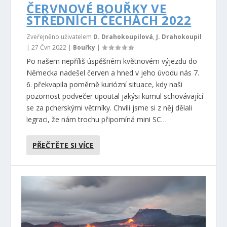
ČERVNOVÉ BOUŘKY VE
STŘEDNÍCH ČECHÁCH 2022
Zveřejněno uživatelem
D. Drahokoupilová
,
J. Drahokoupil
|
27 Čvn 2022
|
Bouřky
|
Po našem nepříliš úspěšném květnovém výjezdu do
Německa nadešel červen a hned v jeho úvodu nás 7.
6. překvapila poměrně kuriózní situace, kdy naši
pozornost podvečer upoutal jakýsi kumul schovávající
se za pcherskými větrníky. Chvíli jsme si z něj dělali
legraci, že nám trochu připomíná mini SC…
PŘEČTĚTE SI VÍCE