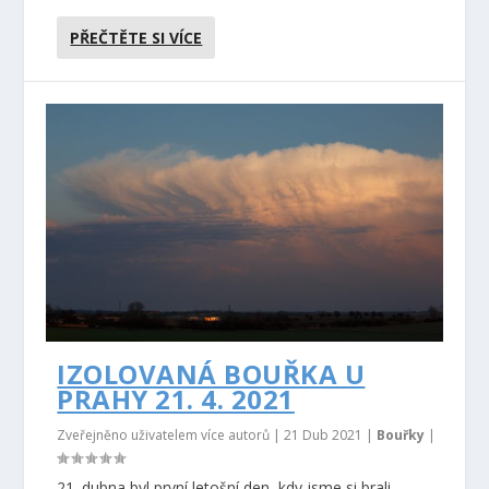
PŘEČTĚTE SI VÍCE
IZOLOVANÁ BOUŘKA U
PRAHY 21. 4. 2021
Zveřejněno uživatelem více autorů |
21 Dub 2021
|
Bouřky
|
21. dubna byl první letošní den, kdy jsme si brali