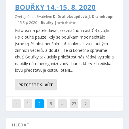
BOUŘKY 14.-15. 8. 2020
Zveřejněno uživatelem
D. Drahokoupilová
,
J. Drahokoupil
|
15 Srp 2020
|
Bouřky
|
Estofex na pátek dával pro značnou část ČR dvojku.
Po dlouhé pauze, kdy se bouřkám moc nechtělo,
jsme trpěli abstinenčními příznaky jak za dlouhých
zimních večerů, a doufali, že si konečně spravíme
chuť. Bouřky tak ucítily příležitost nás řádně vytrolit a
nabídly nám neorganizovaný chaos, který z hlediska
lovu představuje čistou loterii…
PŘEČTĚTE SI VÍCE
1
2
3
…
27