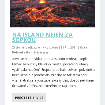
NA ISLAND NEJEN ZA
SOPKOU
Zveřejněno uživatelem více autorů |
31 Pro 2021
|
Ostatní
,
Polární záře
|
Když se na počátku jara na Islandu probrala sopka
téměř za humny hlavního města, počáteční obavy
vystřídalo nadšení. Erupce probíhala celkem poklidně a
beze škod a z potenciální hrozby se tak stala spíš
vítaná atrakce a you tube začaliy plnit dosud nevídané
úchvatné záběry, nad kterými se tajil dech..
PŘEČTĚTE SI VÍCE