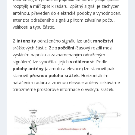
rozptýlí) a míří zpět k radaru. Zpětný signál je zachycen
anténou, převeden do elektrické podoby a vyhodnocen.
Intenzita odraženého signálu přitom závisí na počtu,
velikosti a typu částic.
Z
intenzity
odraženého signálu lze určit
množství
srážkových částic. Ze
zpoždění
(časový rozdíl mezi
vysláním paprsku a zaznamenaným odraženým
signálem) lze vypočítat jejich
vzdálenost
. Podle
polohy antény
(azimutu a elevace) lze stanovit pak
stanovit
přesnou polohu srážek
. Horizontálním
natáčením radaru a změnou elevace antény získáváme
třírozměrné prostorové informace o výskytu srážek.