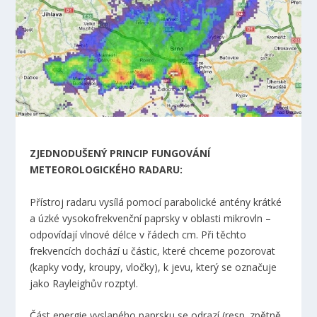
ZJEDNODUŠENÝ PRINCIP FUNGOVÁNÍ
METEOROLOGICKÉHO RADARU:
Přístroj radaru vysílá pomocí parabolické antény krátké
a úzké vysokofrekvenční paprsky v oblasti mikrovln –
odpovídají vlnové délce v řádech cm. Při těchto
frekvencích dochází u částic, které chceme pozorovat
(kapky vody, kroupy, vločky), k jevu, který se označuje
jako Rayleighův rozptyl.
Část energie vyslaného paprsku se odrazí (resp. zpětně