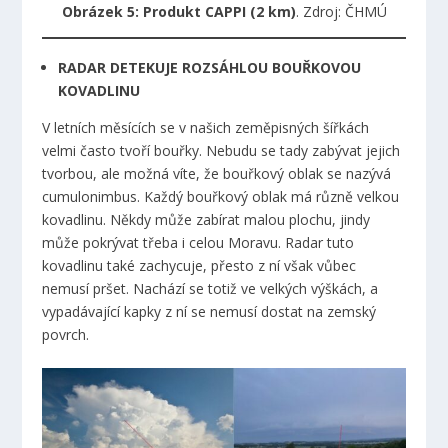
Obrázek 5: Produkt CAPPI (2 km)
. Zdroj: ČHMÚ
RADAR DETEKUJE ROZSÁHLOU BOUŘKOVOU
KOVADLINU
V letních měsících se v našich zeměpisných šířkách
velmi často tvoří bouřky. Nebudu se tady zabývat jejich
tvorbou, ale možná víte, že bouřkový oblak se nazývá
cumulonimbus. Každý bouřkový oblak má různě velkou
kovadlinu. Někdy může zabírat malou plochu, jindy
může pokrývat třeba i celou Moravu. Radar tuto
kovadlinu také zachycuje, přesto z ní však vůbec
nemusí pršet. Nachází se totiž ve velkých výškách, a
vypadávající kapky z ní se nemusí dostat na zemský
povrch.