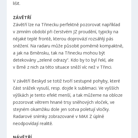
lišit.
ZÁVĚTŘÍ
Závětří lze na Třinecku perfektně pozorovat například
v zimním období při čerstvém JZ proudění, typicky na
nějaké teplé frontě, kterou doprovází rozsáhlý pás
sněžení. Na radaru může působit poměrně kompaktně,
a jak na Brněnsku, tak na Třinecku mohou být
detekovány „zelené odrazy“. Kdo by to byl řekl, ale
v Brně z nich za této situace sněží víc než v Třinci.
V závětří Beskyd se totiž tvoří sestupné pohyby, které
část srážek vysuší, resp. dojde k sublimaci. Ve vyšších
výškách je tento efekt menší, a tak můžeme na obloze
pozorovat větrem hnané trsy sněhových vloček, ve
stejném okamžiku dole jen sotva poletují vločky.
Radarové snímky zobrazované v MAX Z úplně
neodpovídají realitě.
NÁVĚTŘÍ