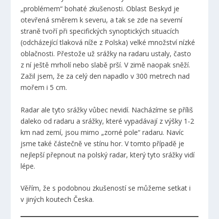
„problémem“ bohaté zkušenosti. Oblast Beskyd je
otevřená směrem k severu, a tak se zde na severní
straně tvoří při specifických synoptických situacích
(odcházející tlaková níže z Polska) velké množství nízké
oblačnosti. Přestože už srážky na radaru ustaly, často
z ní ještě mrholí nebo slabě prší. V zimě naopak sněží.
Zažil jsem, že za celý den napadlo v 300 metrech nad
mořem i 5 cm.
Radar ale tyto srážky vůbec nevidí. Nacházíme se příliš
daleko od radaru a srážky, které vypadávají z výšky 1-2
km nad zemí, jsou mimo „zorné pole“ radaru. Navíc
jsme také částečně ve stínu hor. V tomto případě je
nejlepší přepnout na polský radar, který tyto srážky vidí
lépe.
Věřím, že s podobnou zkušeností se můžeme setkat i
v jiných koutech Česka.