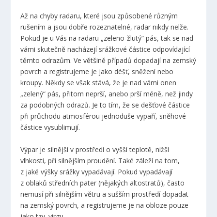
Až na chyby radaru, které jsou způsobené různým
rušením a jsou dobře rozeznatelné, radar nikdy nelže.
Pokud je u Vás na radaru „zeleno-žlutý“ pás, tak se nad
vámi skutečně nacházejí srážkové částice odpovídající
těmto odrazům. Ve většině případů dopadají na zemský
povrch a registrujeme je jako déšť, sněžení nebo
kroupy. Někdy se však stává, že je nad vámi onen
„zelený“ pás, přitom neprší, anebo prší méně, než jindy
za podobných odrazů. Je to tím, že se dešťové částice
při průchodu atmosférou jednoduše vypaří, sněhové
částice vysublimují.
Výpar je silnější v prostředí o vyšší teplotě, nižší
vlhkosti, při silnějším proudění. Také záleží na tom,
z jaké výšky srážky vypadávají. Pokud vypadávají
z oblaků středních pater (nějakých altostratů), často
nemusí při silnějším větru a sušším prostředí dopadat
na zemský povrch, a registrujeme je na obloze pouze
jako tzv. virgu.