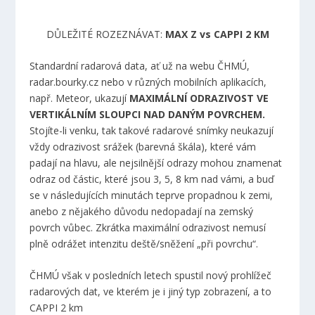
DŮLEŽITÉ ROZEZNÁVAT:
MAX Z vs CAPPI 2 KM
Standardní radarová data, ať už na webu ČHMÚ,
radar.bourky.cz nebo v různých mobilních aplikacích,
např. Meteor, ukazují
MAXIMÁLNÍ ODRAZIVOST VE
VERTIKÁLNÍM SLOUPCI NAD DANÝM POVRCHEM.
Stojíte-li venku, tak takové radarové snímky neukazují
vždy odrazivost srážek (barevná škála), které vám
padají na hlavu, ale nejsilnější odrazy mohou znamenat
odraz od částic, které jsou 3, 5, 8 km nad vámi, a buď
se v následujících minutách teprve propadnou k zemi,
anebo z nějakého důvodu nedopadají na zemský
povrch vůbec. Zkrátka maximální odrazivost nemusí
plně odrážet intenzitu deště/sněžení „při povrchu“.
ČHMÚ však v posledních letech spustil nový prohlížeč
radarových dat, ve kterém je i jiný typ zobrazení, a to
CAPPI 2 km