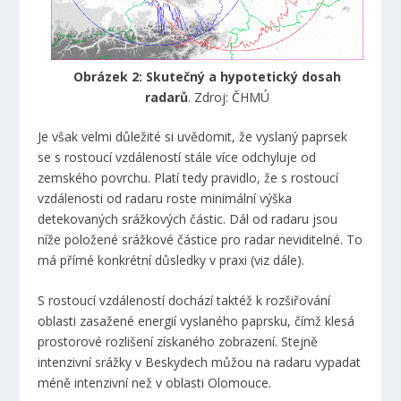
Obrázek 2: Skutečný a hypotetický dosah
radarů
. Zdroj: ČHMÚ
Je však velmi důležité si uvědomit, že vyslaný paprsek
se s rostoucí vzdáleností stále více odchyluje od
zemského povrchu. Platí tedy pravidlo, že s rostoucí
vzdálenosti od radaru roste minimální výška
detekovaných srážkových částic. Dál od radaru jsou
níže položené srážkové částice pro radar neviditelné. To
má přímé konkrétní důsledky v praxi (viz dále).
S rostoucí vzdáleností dochází taktéž k rozšiřování
oblasti zasažené energií vyslaného paprsku, čímž klesá
prostorové rozlišení získaného zobrazení. Stejně
intenzivní srážky v Beskydech můžou na radaru vypadat
méně intenzivní než v oblasti Olomouce.