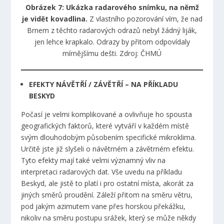
Obrázek 7: Ukázka radarového snímku, na němž
je vidět kovadlina.
Z vlastního pozorování vím, že nad
Brnem z těchto radarových odrazů nebyl žádný liják,
jen lehce krapkalo. Odrazy by přitom odpovídaly
mírnějšímu dešti. Zdroj: ČHMÚ
EFEKTY NÁVĚTŘÍ / ZÁVĚTŘÍ – NA PŘÍKLADU
BESKYD
Počasí je velmi komplikované a ovlivňuje ho spousta
geografických faktorů, které vytváří v každém místě
svým dlouhodobým působením specifické mikroklima.
Určitě jste již slyšeli o návětrném a závětrném efektu.
Tyto efekty mají také velmi významný vliv na
interpretaci radarových dat. Vše uvedu na příkladu
Beskyd, ale jistě to platí i pro ostatní místa, akorát za
jiných směrů proudění. Záleží přitom na směru větru,
pod jakým azimutem vane přes horskou překážku,
nikoliv na směru postupu srážek, který se může někdy