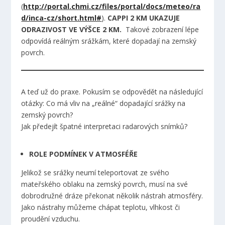
(
http://portal.chmi.cz/files/portal/docs/meteo/ra
d/inca-cz/short.html#
).
CAPPI 2 KM UKAZUJE
ODRAZIVOST VE VÝŠCE 2 KM.
Takové zobrazení lépe
odpovídá reálným srážkám, které dopadají na zemský
povrch.
A teď už do praxe. Pokusím se odpovědět na následující
otázky: Co má vliv na „reálné“ dopadající srážky na
zemský povrch?
Jak předejít špatné interpretaci radarových snímků?
ROLE PODMÍNEK V ATMOSFÉŘE
Jelikož se srážky neumí teleportovat ze svého
mateřského oblaku na zemský povrch, musí na své
dobrodružné dráze překonat několik nástrah atmosféry.
Jako nástrahy můžeme chápat teplotu, vlhkost či
proudění vzduchu.