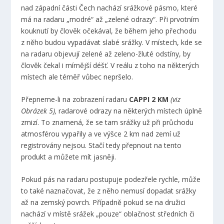
nad západní části Čech nachází srážkové pásmo, které
má na radaru „modré“ až „zelené odrazy“. Při prvotním
kouknutí by člověk očekával, že během jeho přechodu
z něho budou vypadávat slabé srážky. V místech, kde se
na radaru objevují zelené až zeleno-žluté odstíny, by
člověk čekal i mírnější déšť. V reálu z toho na některých
místech ale téměř vůbec nepršelo.
Přepneme-li na zobrazení radaru
CAPPI 2 KM
(viz
Obrázek 5),
radarové odrazy na některých místech úplně
zmizí. To znamená, že se tam srážky už při průchodu
atmosférou vypařily a ve výšce 2 km nad zemí už
registrovány nejsou. Stačí tedy přepnout na tento
produkt a můžete mít jasněji.
Pokud pás na radaru postupuje podezřele rychle, může
to také naznačovat, že z něho nemusí dopadat srážky
až na zemský povrch. Případně pokud se na družici
nachází v místě srážek „pouze“ oblačnost středních či