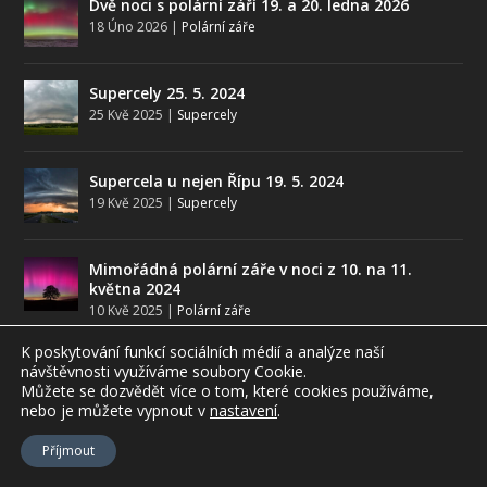
Dvě noci s polární září 19. a 20. ledna 2026
18 Úno 2026
|
Polární záře
Supercely 25. 5. 2024
25 Kvě 2025
|
Supercely
Supercela u nejen Řípu 19. 5. 2024
19 Kvě 2025
|
Supercely
Mimořádná polární záře v noci z 10. na 11.
května 2024
10 Kvě 2025
|
Polární záře
K poskytování funkcí sociálních médií a analýze naší
Optická sklizeň 2023
návštěvnosti využíváme soubory Cookie.
31 Pro 2023
|
Halové jevy
,
Optické jevy
Můžete se dozvědět více o tom, které cookies používáme,
nebo je můžete vypnout
v
nastavení
.
Příjmout
Bouřkový konec března 2023
31 Bře 2023
|
Bouřky