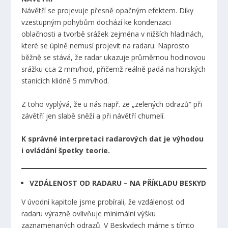
Návětří se projevuje přesně opačným efektem. Díky
vzestupným pohybům dochází ke kondenzaci
oblačnosti a tvorbě srážek zejména v nižších hladinách,
které se úplně nemusí projevit na radaru. Naprosto
běžně se stává, že radar ukazuje průměrnou hodinovou
srážku cca 2 mm/hod, přičemž reálně padá na horských
stanicích klidně 5 mm/hod.
Z toho vyplývá, že u nás např. ze „zelených odrazů“ při
závětří jen slabě sněží a při návětří chumelí.
K správné interpretaci radarových dat je výhodou
i ovládání špetky teorie.
VZDÁLENOST OD RADARU – NA PŘÍKLADU BESKYD
V úvodní kapitole jsme probírali, že vzdálenost od
radaru výrazně ovlivňuje minimální výšku
zaznamenaných odrazů. V Beskydech máme s tímto