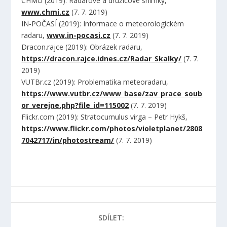
ČHMÚ (2019): Radarové a družicové snímky,
www.chmi.cz
(7. 7. 2019)
IN-POČASÍ (2019): Informace o meteorologickém
radaru,
www.in-pocasi.cz
(7. 7. 2019)
Dracon.rajce (2019): Obrázek radaru,
https://dracon.rajce.idnes.cz/Radar_Skalky/
(7. 7.
2019)
VUTBr.cz (2019): Problematika meteoradaru,
https://www.vutbr.cz/www_base/zav_prace_soub
or_verejne.php?file_id=115002
(7. 7. 2019)
Flickr.com (2019): Stratocumulus virga – Petr Hykš,
https://www.flickr.com/photos/violetplanet/2808
7042717/in/photostream/
(7. 7. 2019)
SDÍLET: