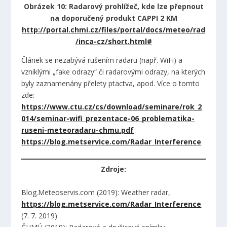
Obrázek 10: Radarový prohlížeč, kde lze přepnout
na doporučený produkt CAPPI 2 KM
http://portal.chmi.cz/files/portal/docs/meteo/rad
/inca-cz/short.html#
Článek se nezabývá rušením radaru (např. WiFi) a
vzniklými „fake odrazy“ či radarovými odrazy, na kterých
byly zaznamenány přelety ptactva, apod. Více o tomto
zde:
https://www.ctu.cz/cs/download/seminare/rok_2
014/seminar-wifi_prezentace-06_problematika-
ruseni-meteoradaru-chmu.pdf
https://blog.metservice.com/Radar_Interference
Zdroje:
Blog.Meteoservis.com (2019): Weather radar,
https://blog.metservice.com/Radar_Interference
(7. 7. 2019)