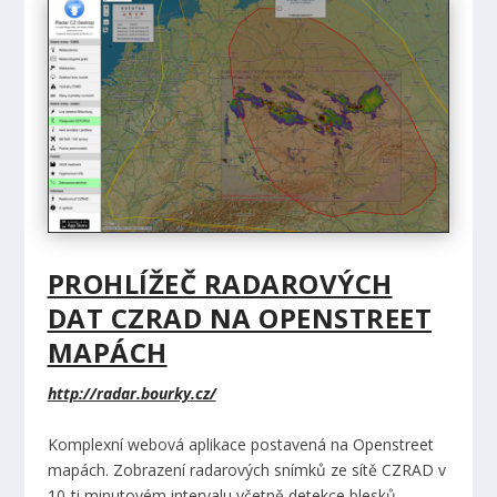
PROHLÍŽEČ RADAROVÝCH
DAT CZRAD NA OPENSTREET
MAPÁCH
http://radar.bourky.cz/
Komplexní webová aplikace postavená na Openstreet
mapách. Zobrazení radarových snímků ze sítě CZRAD v
10-ti minutovém intervalu včetně detekce blesků