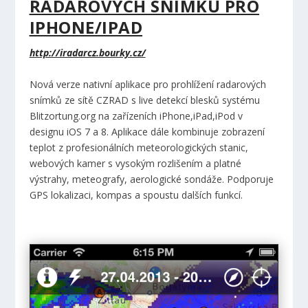
RADAROVÝCH SNÍMKŮ PRO
IPHONE/IPAD
http://iradarcz.bourky.cz/
Nová verze nativní aplikace pro prohlížení radarových
snímků ze sítě CZRAD s live detekcí blesků systému
Blitzortung.org na zařízeních iPhone,iPad,iPod v
designu iOS 7 a 8. Aplikace dále kombinuje zobrazení
teplot z profesionálních meteorologických stanic,
webových kamer s vysokým rozlišením a platné
výstrahy, meteografy, aerologické sondáže. Podporuje
GPS lokalizaci, kompas a spoustu dalších funkcí.