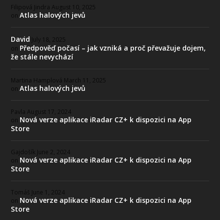
Filipová Jindra
August 10, 2025
Atlas halových jevů
on
David
July 18, 2025
Předpověď počasí – jak vzniká a proč převažuje dojem,
on
že stále nevychází
Martina Hamplová
March 11, 2025
Atlas halových jevů
on
Pavla
August 17, 2024
Nová verze aplikace iRadar CZ+ k dispozici na App
on
Store
Gajdošík
June 2, 2024
Nová verze aplikace iRadar CZ+ k dispozici na App
on
Store
Tomáš
June 1, 2024
Nová verze aplikace iRadar CZ+ k dispozici na App
on
Store