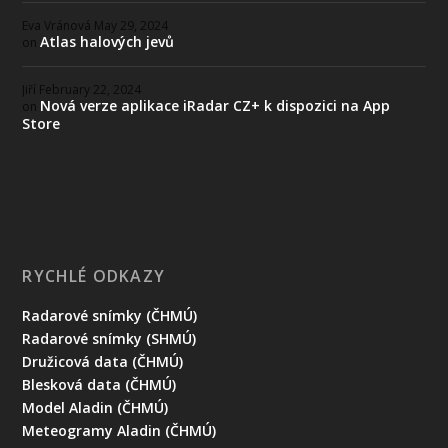
Eva Vránová
May 29, 2024
Atlas halových jevů
on
Jiří
February 22, 2024
Nová verze aplikace iRadar CZ+ k dispozici na App
on
Store
RYCHLÉ ODKAZY
Radarové snímky (ČHMÚ)
Radarové snímky (SHMÚ)
Družicová data (ČHMÚ)
Blesková data (ČHMÚ)
Model Aladin (ČHMÚ)
Meteogramy Aladin (ČHMÚ)