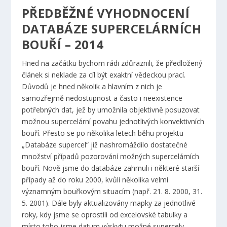
PŘEDBĚŽNÉ VYHODNOCENÍ
DATABÁZE SUPERCELÁRNÍCH
BOUŘÍ – 2014
Hned na začátku bychom rádi zdůraznili, že předložený
článek si neklade za cíl být exaktní vědeckou prací.
Důvodů je hned několik a hlavním z nich je
samozřejmě nedostupnost a často i neexistence
potřebných dat, jež by umožnila objektivně posuzovat
možnou supercelární povahu jednotlivých konvektivních
bouří. Přesto se po několika letech běhu projektu
„Databáze supercel“ již nashromáždilo dostatečné
množství případů pozorování možných supercelárních
bouří. Nově jsme do databáze zahrnuli i některé starší
případy až do roku 2000, kvůli několika velmi
významným bouřkovým situacím (např. 21. 8. 2000, 31.
5. 2001). Dále byly aktualizovány mapky za jednotlivé
roky, kdy jsme se oprostili od excelovské tabulky a
místo toho jsme datum výskytu možné supercely