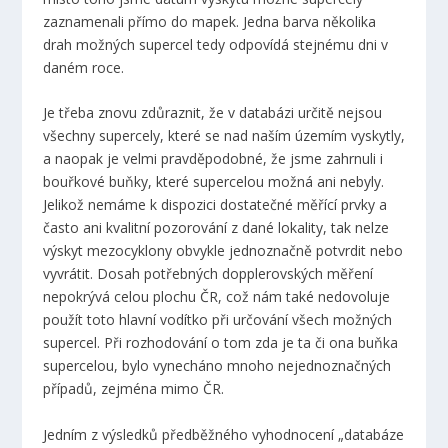
zaznamenali přímo do mapek. Jedna barva několika
drah možných supercel tedy odpovídá stejnému dni v
daném roce.
Je třeba znovu zdůraznit, že v databázi určitě nejsou
všechny supercely, které se nad naším územím vyskytly,
a naopak je velmi pravděpodobné, že jsme zahrnuli i
bouřkové buňky, které supercelou možná ani nebyly.
Jelikož nemáme k dispozici dostatečné měřící prvky a
často ani kvalitní pozorování z dané lokality, tak nelze
výskyt mezocyklony obvykle jednoznačně potvrdit nebo
vyvrátit. Dosah potřebných dopplerovských měření
nepokrývá celou plochu ČR, což nám také nedovoluje
použít toto hlavní vodítko při určování všech možných
supercel. Při rozhodování o tom zda je ta či ona buňka
supercelou, bylo vynecháno mnoho nejednoznačných
případů, zejména mimo ČR.
Jedním z výsledků předběžného vyhodnocení „databáze