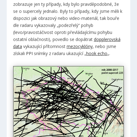
zobrazuje jen ty případy, kdy bylo pravděpodobné, že
se o supercely jednalo. Byly to případy, kdy jsme měli k
dispozici jak obrazový nebo video-materiál, tak bouře
dle radaru vykazovaly „podezřelý“ pohyb
(levo/pravostáčivost oproti převládajícímu pohybu
ostatní oblačnosti), povedlo se dopátrat
dopplerovská
data
vykazující přítomnost
mezocyklóny
, nebo jsme
získali
PPI
snímky z radaru ukazující „
hook echo
„.