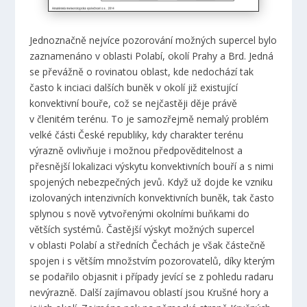
Jednoznačně nejvíce pozorování možných supercel bylo
zaznamenáno v oblasti Polabí, okolí Prahy a Brd. Jedná
se převážně o rovinatou oblast, kde nedochází tak
často k inciaci dalších buněk v okolí již existující
konvektivní bouře, což se nejčastěji děje právě
v členitém terénu. To je samozřejmě nemalý problém
velké části České republiky, kdy charakter terénu
výrazně ovlivňuje i možnou předpověditelnost a
přesnější lokalizaci výskytu konvektivních bouří a s nimi
spojených nebezpečných jevů. Když už dojde ke vzniku
izolovaných intenzivních konvektivních buněk, tak často
splynou s nově vytvořenými okolními buňkami do
větších systémů. Častější výskyt možných supercel
v oblasti Polabí a středních Čechách je však částečně
spojen i s větším množstvím pozorovatelů, díky kterým
se podařilo objasnit i případy jevící se z pohledu radaru
nevýrazně. Další zajímavou oblastí jsou Krušné hory a