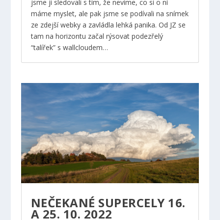
jsme ji sledovali s tím, že nevíme, co si o ní
máme myslet, ale pak jsme se podívali na snímek
ze zdejší webky a zavládla lehká panika. Od JZ se
tam na horizontu začal rýsovat podezřelý
“talířek” s wallcloudem…
NEČEKANÉ SUPERCELY 16.
A 25. 10. 2022