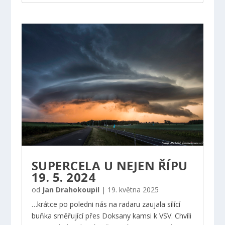
SUPERCELA U NEJEN ŘÍPU
19. 5. 2024
od
Jan Drahokoupil
|
19. května 2025
…krátce po poledni nás na radaru zaujala sílící
buňka směřující přes Doksany kamsi k VSV. Chvíli