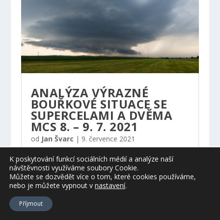
ANALÝZA VÝRAZNÉ
BOUŘKOVÉ SITUACE SE
SUPERCELAMI A DVĚMA
MCS 8. – 9. 7. 2021
od
Jan Švarc
|
9. července 2021
Do Česka toho dne proudil mezi tlakovou výší
K poskytování funkcí sociálních médií a analýze naší
Cornelieke nad Baltskými státy a tlakovou níží
návštěvnosti využíváme soubory Cookie.
Zyprian nad Britskými ostrovy velmi teplý a vlhký
Můžete se dozvědět více o tom, které cookies používáme,
nebo je můžete vypnout
v
nastavení
.
vzduch. Rozhraní mezi teplým a chladnějším
vzduchem oddělovalo zvlněné frontální rozhraní
Příjmout
zhruba nad západem ČR. Výstupy několika