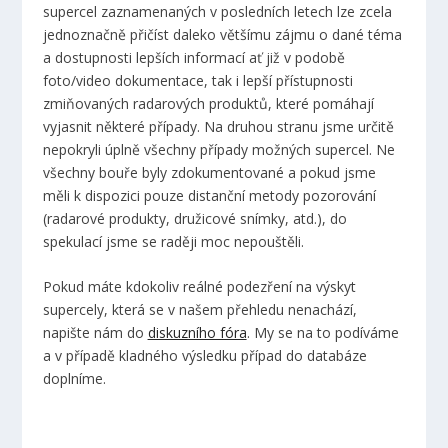
supercel zaznamenaných v posledních letech lze zcela
jednoznačně přičíst daleko většímu zájmu o dané téma
a dostupnosti lepších informací ať již v podobě
foto/video dokumentace, tak i lepší přístupnosti
zmiňovaných radarových produktů, které pomáhají
vyjasnit některé případy. Na druhou stranu jsme určitě
nepokryli úplně všechny případy možných supercel. Ne
všechny bouře byly zdokumentované a pokud jsme
měli k dispozici pouze distanční metody pozorování
(radarové produkty, družicové snímky, atd.), do
spekulací jsme se raději moc nepouštěli.
Pokud máte kdokoliv reálné podezření na výskyt
supercely, která se v našem přehledu nenachází,
napište nám do
diskuzního fóra
. My se na to podíváme
a v případě kladného výsledku případ do databáze
doplníme.