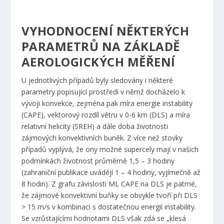
VYHODNOCENÍ NĚKTERÝCH
PARAMETRŮ NA ZÁKLADĚ
AEROLOGICKÝCH MĚŘENÍ
U jednotlivých případů byly sledovány i některé
parametry popisující prostředí v němž docházelo k
vývoji konvekce, zejména pak míra energie instability
(CAPE), vektorový rozdíl větru v 0-6 km (DLS) a míra
relativní helicity (SREH) a dále doba životnosti
zájmových konvektivních buněk. Z více než stovky
případů vyplývá, že ony možné supercely mají v našich
podmínkách životnost průměrně 1,5 – 3 hodiny
(zahraniční publikace uvádějí 1 – 4 hodiny, vyjímečně až
8 hodin). Z grafu závislosti ML CAPE na DLS je patrné,
že zájmové konvektivní buňky se obvykle tvoří při DLS
> 15 m/s v kombinaci s dostatečnou energií instability.
Se vzrůstajícími hodnotami DLS však zdá se „klesá