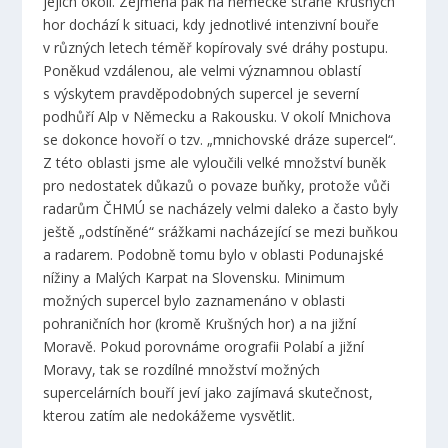
jejich okolí. Zejména pak na německé straně Krušných
hor dochází k situaci, kdy jednotlivé intenzivní bouře
v různých letech téměř kopírovaly své dráhy postupu.
Poněkud vzdálenou, ale velmi významnou oblastí
s výskytem pravděpodobných supercel je severní
podhůří Alp v Německu a Rakousku. V okolí Mnichova
se dokonce hovoří o tzv. „mnichovské dráze supercel“.
Z této oblasti jsme ale vyloučili velké množství buněk
pro nedostatek důkazů o povaze buňky, protože vůči
radarům ČHMÚ se nacházely velmi daleko a často byly
ještě „odstíněné“ srážkami nacházející se mezi buňkou
a radarem. Podobně tomu bylo v oblasti Podunajské
nížiny a Malých Karpat na Slovensku. Minimum
možných supercel bylo zaznamenáno v oblasti
pohraničních hor (kromě Krušných hor) a na jižní
Moravě. Pokud porovnáme orografii Polabí a jižní
Moravy, tak se rozdílné množství možných
supercelárních bouří jeví jako zajímavá skutečnost,
kterou zatím ale nedokážeme vysvětlit.