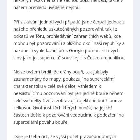
některým však nemáme žádnou dokumentaci, takže v
našem přehledu uvedené nejsou.
Při získávání jednotlivých případů jsme čerpali jednak z
našeho přehledu uskutečněných pozorování, tak i z
odkazů ve fóru, prohledávání zahraničních webů, kde
mohou být pozorování i z bližšího okolí naší republiky a
nakonec i vyhledávání přes
Google
pomocí klíčových
slov jako je „supercela“ související s Českou republikou.
Nelze ovšem tvrdit, že dráhy bouří, tak jak byly
zaznamenány do mapy, poukazují na supercelární
charakteristiku v celé své délce. Vzhledem k
neexistujícímu pozorování byť jen jediné bouře během
celé své délky života zobrazují trajektorie bouří pouze
celkovou životnost těch kterých buněk, na jejichž
částech došlo k pozorování vedoucímu k podezření na
supercelární povahu bouře.
Dále je třeba říct, že vyšší počet pravděpodobných