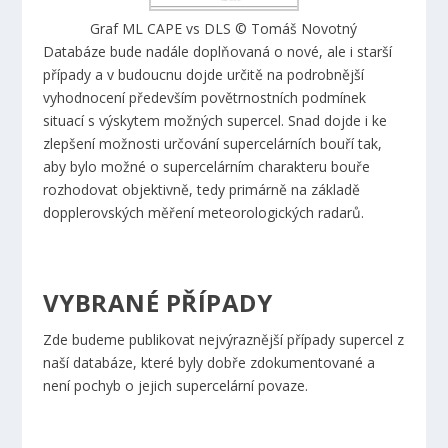
Graf ML CAPE vs DLS © Tomáš Novotný
Databáze bude nadále doplňovaná o nové, ale i starší
případy a v budoucnu dojde určitě na podrobnější
vyhodnocení především povětrnostních podmínek
situací s výskytem možných supercel. Snad dojde i ke
zlepšení možnosti určování supercelárních bouří tak,
aby bylo možné o supercelárním charakteru bouře
rozhodovat objektivně, tedy primárně na základě
dopplerovských měření meteorologických radarů.
VYBRANÉ PŘÍPADY
Zde budeme publikovat nejvýraznější případy supercel z
naší databáze, které byly dobře zdokumentované a
není pochyb o jejich supercelární povaze.