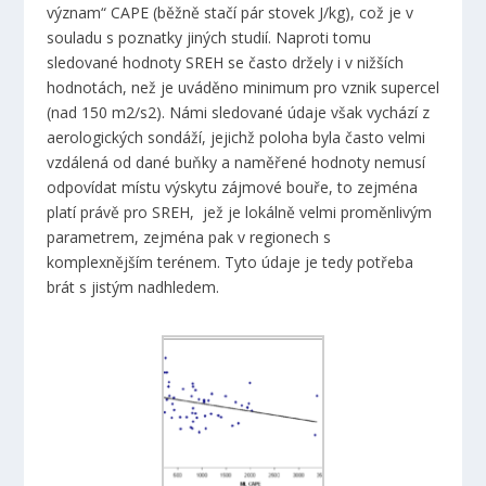
význam“ CAPE (běžně stačí pár stovek J/kg), což je v
souladu s poznatky jiných studií. Naproti tomu
sledované hodnoty SREH se často držely i v nižších
hodnotách, než je uváděno minimum pro vznik supercel
(nad 150 m2/s2). Námi sledované údaje však vychází z
aerologických sondáží, jejichž poloha byla často velmi
vzdálená od dané buňky a naměřené hodnoty nemusí
odpovídat místu výskytu zájmové bouře, to zejména
platí právě pro SREH, jež je lokálně velmi proměnlivým
parametrem, zejména pak v regionech s
komplexnějším terénem. Tyto údaje je tedy potřeba
brát s jistým nadhledem.