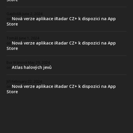
Gajdošík
June 2, 2024
Nová verze aplikace iRadar CZ+ k dispozici na App
on
Store
Tomáš
June 1, 2024
Nová verze aplikace iRadar CZ+ k dispozici na App
on
Store
Eva Vránová
May 29, 2024
Atlas halových jevů
on
Jiří
February 22, 2024
Nová verze aplikace iRadar CZ+ k dispozici na App
on
Store