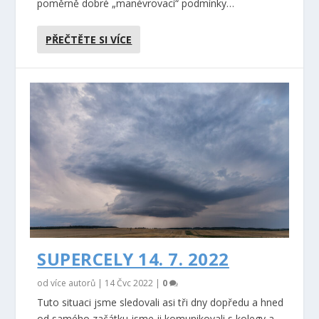
poměrně dobré „manévrovací“ podmínky…
PŘEČTĚTE SI VÍCE
SUPERCELY 14. 7. 2022
od více autorů |
14 Čvc 2022
|
0
Tuto situaci jsme sledovali asi tři dny dopředu a hned
od samého začátku jsme ji komunikovali s kolegy a