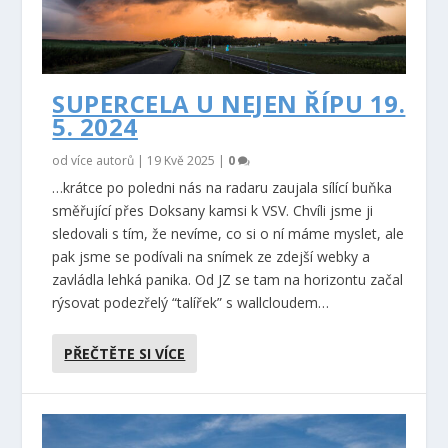
SUPERCELA U NEJEN ŘÍPU 19.
5. 2024
od více autorů |
19 Kvě 2025
|
0
…krátce po poledni nás na radaru zaujala sílící buňka
směřující přes Doksany kamsi k VSV. Chvíli jsme ji
sledovali s tím, že nevíme, co si o ní máme myslet, ale
pak jsme se podívali na snímek ze zdejší webky a
zavládla lehká panika. Od JZ se tam na horizontu začal
rýsovat podezřelý “talířek” s wallcloudem…
PŘEČTĚTE SI VÍCE