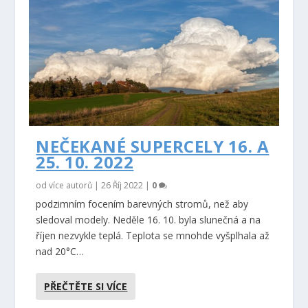
NEČEKANÉ SUPERCELY 16. A
25. 10. 2022
od více autorů |
26 Říj 2022
|
0
podzimním focením barevných stromů, než aby
sledoval modely. Neděle 16. 10. byla slunečná a na
říjen nezvykle teplá. Teplota se mnohde vyšplhala až
nad 20°C…
PŘEČTĚTE SI VÍCE