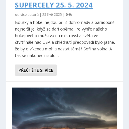
SUPERCELY 25. 5. 2024
od více autorů |
25 Kvě 2025
|
0
Bouřky a hokej nejdou příliš dohromady a paradoxně
nejhorší je, když se daří oběma. Po výhře našeho
hokejového mužstva na mistrovství světa ve
čtvrtfinále nad USA a shlédnutí předpovědi bylo jasné,
že by o víkendu mohla nastat téměř Sofiina volba. A
tak se nakonec i stalo…
PŘEČTĚTE SI VÍCE