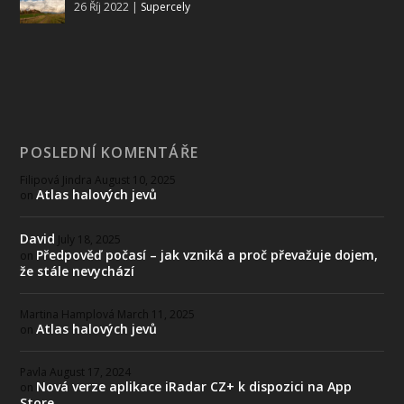
26 Říj 2022
|
Supercely
POSLEDNÍ KOMENTÁŘE
Filipová Jindra
August 10, 2025
Atlas halových jevů
on
David
July 18, 2025
Předpověď počasí – jak vzniká a proč převažuje dojem,
on
že stále nevychází
Martina Hamplová
March 11, 2025
Atlas halových jevů
on
Pavla
August 17, 2024
Nová verze aplikace iRadar CZ+ k dispozici na App
on
Store