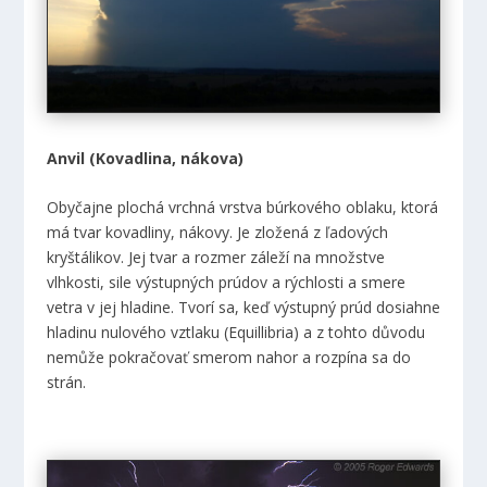
Anvil (Kovadlina, nákova)
Obyčajne plochá vrchná vrstva búrkového oblaku, ktorá
má tvar kovadliny, nákovy. Je zložená z ľadových
kryštálikov. Jej tvar a rozmer záleží na množstve
vlhkosti, sile výstupných prúdov a rýchlosti a smere
vetra v jej hladine. Tvorí sa, keď výstupný prúd dosiahne
hladinu nulového vztlaku (Equillibria) a z tohto důvodu
nemůže pokračovať smerom nahor a rozpína sa do
strán.