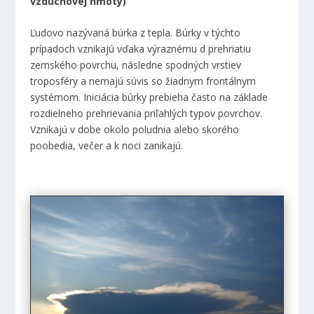
vzduchovej hmoty)
Ľudovo nazývaná búrka z tepla. Búrky v týchto
prípadoch vznikajú vďaka výraznému d prehriatiu
zemského povrchu, následne spodných vrstiev
troposféry a nemajú súvis so žiadnym frontálnym
systémom. Iniciácia búrky prebieha často na základe
rozdielneho prehrievania priľahlých typov povrchov.
Vznikajú v dobe okolo poludnia alebo skorého
poobedia, večer a k noci zanikajú.