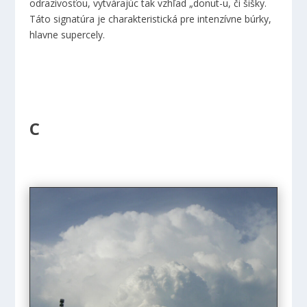
odrazivosťou, vytvárajúc tak vzhľad „donut-u, či šišky.
Táto signatúra je charakteristická pre intenzívne búrky,
hlavne supercely.
C