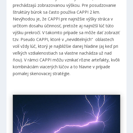
prechádzajú zobrazovanou výškou. Pre posudzovanie
štruktúry búrok sa často používa CAPPI 2 km.
Nevýhodou je, že CAPPI pre najnižšie výšky stráca v
určitom dosahu účinnosť, pretože aj najnižší lúč túto
výšku prekročí. V takomto prípade sa môže dať zobraziť
tzv. Pseudo CAPPI, ktoré v „neviditelných“ oblastech
volí vždy lúč, ktorý je najbližšie danej hladine (aj keď pri
veľkých vzdialenostiach sa vlastne nachádza už nad
ňou). V rámci CAPPI môžu vznikať rôzne artefakty, kvôli
kombináciám viacerých lúčov a to hlavne v prípade
pomalej skenovacej stratégie.