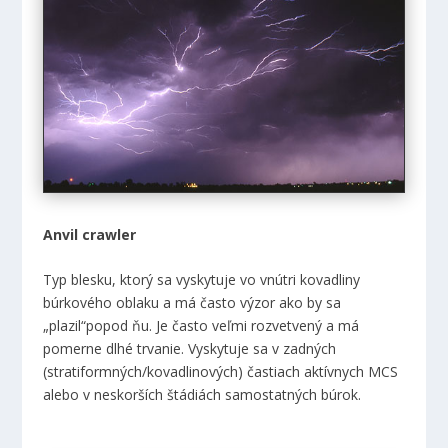
Anvil crawler
Typ blesku, ktorý sa vyskytuje vo vnútri kovadliny
búrkového oblaku a má často výzor ako by sa
„plazil“popod ňu. Je často veľmi rozvetvený a má
pomerne dlhé trvanie. Vyskytuje sa v zadných
(stratiformných/kovadlinových) častiach aktívnych MCS
alebo v neskorších štádiách samostatných búrok.