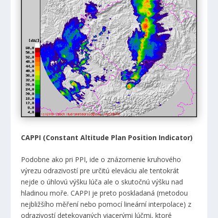
CAPPI (Constant Altitude Plan Position Indicator)
Podobne ako pri PPI, ide o znázornenie kruhového
výrezu odrazivostí pre určitú eleváciu ale tentokrát
nejde o úhlovú výšku lúča ale o skutočnú výšku nad
hladinou moře. CAPPI je preto poskladaná (metodou
nejbližšího měření nebo pomocí lineární interpolace) z
odrazivostí detekovaných viacerými lúčmi, ktoré