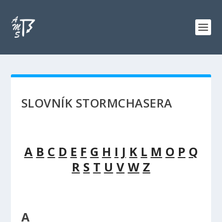
SLOVNÍK STORMCHASERA
A
B
C
D
E
F
G
H
I
J
K
L
M
O
P
Q
R
S
T
U
V
W
Z
A