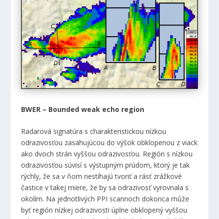
BWER – Bounded weak echo region
Radarová signatúra s charakteristickou nízkou
odrazivosťou zasahujúcou do výšok obklopenou z viack
ako dvoch strán vyššou odrazivosťou. Región s nízkou
odrazivosťou súvisí s výstupným prúdom, ktorý je tak
rýchly, že sa v ňom nestíhajú tvoriť a rásť zrážkové
častice v takej miere, že by sa odrazivosť vyrovnala s
okolím. Na jednotlivých PPI scannoch dokonca může
byť región nízkej odrazivosti úplne obklopený vyššou