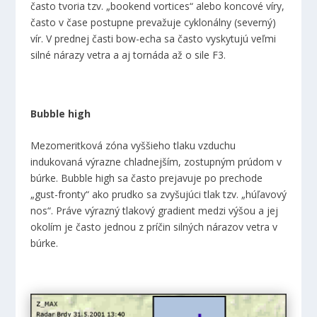
často tvoria tzv. „bookend vortices“ alebo koncové víry,
často v čase postupne prevažuje cyklonálny (severný)
vír. V prednej časti bow-echa sa často vyskytujú veľmi
silné nárazy vetra a aj tornáda až o sile F3.
Bubble high
Mezomeritková zóna vyššieho tlaku vzduchu
indukovaná výrazne chladnejším, zostupným prúdom v
búrke. Bubble high sa často prejavuje po prechode
„gust-fronty“ ako prudko sa zvyšujúci tlak tzv. „húľavový
nos“. Práve výrazný tlakový gradient medzi výšou a jej
okolím je často jednou z príčin silných nárazov vetra v
búrke.