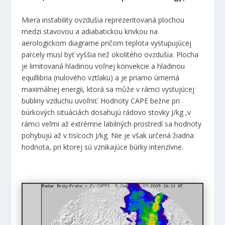
Miera instability ovzdušia reprezentovaná plochou
medzi stavovou a adiabatickou krivkou na
aerologickom diagrame pričom teplota vystupujúcej
parcely musí byť vyššia než okolitého ovzdušia. Plocha
je limitovaná hladinou voľnej konvekcie a hladinou
equillibria (nulového vztlaku) a je priamo úmerná
maximálnej energii, ktorá sa může v rámci vystujúcej
bubliny vzduchu uvoľniť. Hodnoty CAPE bežne pri
búrkových situáciách dosahujú rádovo stovky J/kg ,v
rámci veľmi až extrémne labilných prostredí sa hodnoty
pohybujú až v tisícoch J/kg. Nie je však určená žiadna
hodnota, pri ktorej sú vznikajúce búrky intenzívne.