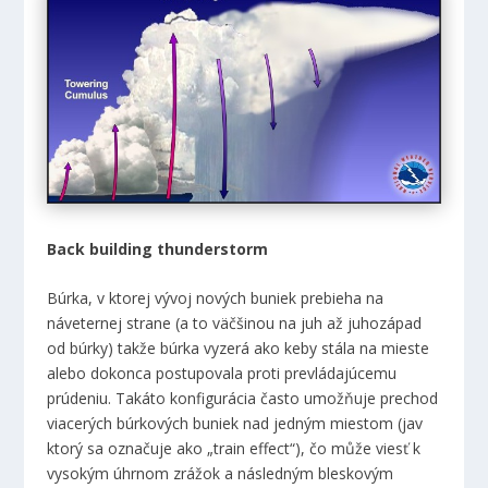
Back building thunderstorm
Búrka, v ktorej vývoj nových buniek prebieha na
náveternej strane (a to väčšinou na juh až juhozápad
od búrky) takže búrka vyzerá ako keby stála na mieste
alebo dokonca postupovala proti prevládajúcemu
prúdeniu. Takáto konfigurácia často umožňuje prechod
viacerých búrkových buniek nad jedným miestom (jav
ktorý sa označuje ako „train effect“), čo může viesť k
vysokým úhrnom zrážok a následným bleskovým