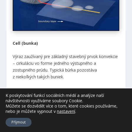
Cell (bunka)
Výraz zaužívaný pre základný stavebný prvok konvekcie
– cirkuláciu vo forme jedného výstupného a
zostupného prúdu. Typická búrka pozostáva
z niekoľkých takých buniek.
K poskytování funkcí sociálních médií a analýze naší
návštěvnosti využíváme soubory Cookie.
Můžete se dozvědět více o tom, které cookies používáme,
nebo je můžete vypnout
v
nastavení
.
Příjmout