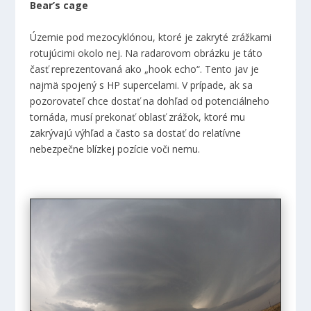
Bear’s cage
Územie pod mezocyklónou, ktoré je zakryté zrážkami
rotujúcimi okolo nej. Na radarovom obrázku je táto
časť reprezentovaná ako „hook echo“. Tento jav je
najmä spojený s HP supercelami. V prípade, ak sa
pozorovateľ chce dostať na dohľad od potenciálneho
tornáda, musí prekonať oblasť zrážok, ktoré mu
zakrývajú výhľad a často sa dostať do relatívne
nebezpečne blízkej pozície voči nemu.