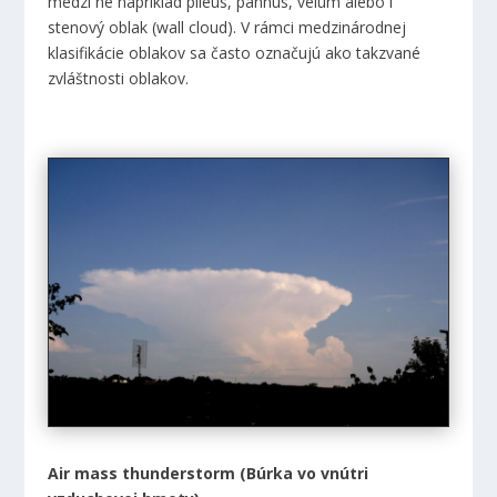
medzi ne napríklad pileus, pannus, velum alebo i
stenový oblak (wall cloud). V rámci medzinárodnej
klasifikácie oblakov sa často označujú ako takzvané
zvláštnosti oblakov.
Air mass thunderstorm (Búrka vo vnútri