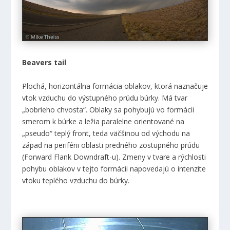
Beavers tail
Plochá, horizontálna formácia oblakov, ktorá naznačuje
vtok vzduchu do výstupného prúdu búrky. Má tvar
„bobrieho chvosta“. Oblaky sa pohybujú vo formácii
smerom k búrke a ležia paralelne orientované na
„pseudo“ teplý front, teda väčšinou od východu na
západ na periférii oblasti predného zostupného prúdu
(Forward Flank Downdraft-u). Zmeny v tvare a rýchlosti
pohybu oblakov v tejto formácii napovedajú o intenzite
vtoku teplého vzduchu do búrky.