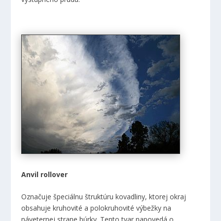
Anvil rollover
Označuje špeciálnu štruktúru kovadliny, ktorej okraj
obsahuje kruhovité a polokruhovité výbežky na
náveternej strane búrky. Tento tvar napovedá o