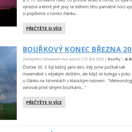
výrazná a které jiné jevy se během této památné noci vys
si popíšeme v tomto článku…
PŘEČTĚTE SI VÍCE
BOUŘKOVÝ KONEC BŘEZNA 20
Zveřejněno uživatelem více autorů |
31 Bře 2023
|
Bouřky
|
Čtvrtek 30. 3. byl běžný jarní den, kdy jsme počítali tak
maximálně s nějakým deštěm, ale když se kolega v práci 
o článku na Novinkách s klasickým názvem : “Meteorolo
varovali před silnými bouřkami…”
PŘEČTĚTE SI VÍCE