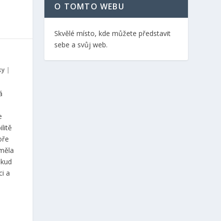
O TOMTO WEBU
Skvělé místo, kde můžete představit
sebe a svůj web.
ky
|
á
e
litě
oře
eměla
ěkud
ci a