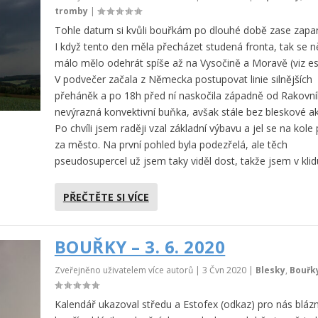
tromby
|
Tohle datum si kvůli bouřkám po dlouhé době zase zapam
I když tento den měla přecházet studená fronta, tak se 
málo mělo odehrát spíše až na Vysočině a Moravě (viz es
V podvečer začala z Německa postupovat linie silnějších
přeháněk a po 18h před ní naskočila západně od Rakovn
nevýrazná konvektivní buňka, avšak stále bez bleskové akt
Po chvíli jsem raději vzal základní výbavu a jel se na kole
za město. Na první pohled byla podezřelá, ale těch
pseudosupercel už jsem taky viděl dost, takže jsem v klid
PŘEČTĚTE SI VÍCE
BOUŘKY – 3. 6. 2020
Zveřejněno uživatelem více autorů |
3 Čvn 2020
|
Blesky
,
Bouřk
Kalendář ukazoval středu a Estofex (odkaz) pro nás bláz