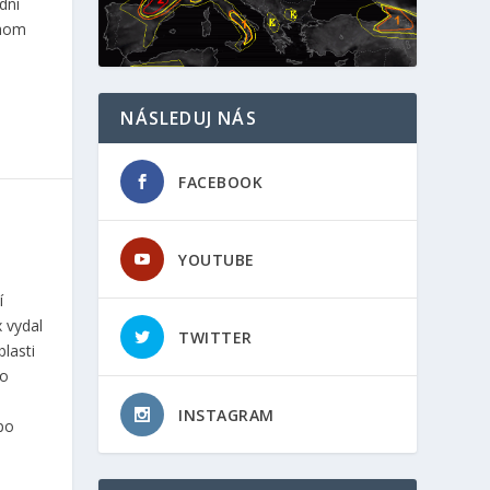
dní
chom
NÁSLEDUJ NÁS
FACEBOOK
YOUTUBE
í
 vydal
TWITTER
lasti
do
INSTAGRAM
 po