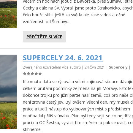
večerních hodinách jdoucí z Bavorska, přes Šumavu, stře
Čechy a dále na SV. Vybrali jsme proto Strakonicko, aby
čelo bouře stihli ještě za světla ale zase v dostatečné
vzdálenosti od Šumavy…
PŘEČTĚTE SI VÍCE
SUPERCELY 24. 6. 2021
Zveřejněno uživatelem více autorů |
24 Čvn 2021
|
Supercely
|
K tomuto datu se rýsovala velmi zajímavá situace dávajíc
celkem brutální podmínky zejména na jih Moravy. Estofex
dokonce trojku pro jižní partie naší země, což pro naše ob
není zrovna častý jev. Byl ovšem všední den, my museli 
práce a tudíž nástup do vytipovaných míst s předstihem
nepřipadal příliš v úvahu. Plán byl tedy sejít se co nejdřív
práci na OC Šestka, vyrazit tím směrem a pak se uvidí, co
stihneme.