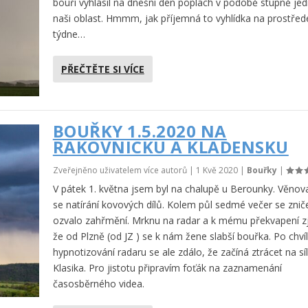
bouří vyhlásil na dnešní den poplach v podobě stupně je
naši oblast. Hmmm, jak příjemná to vyhlídka na prostřed
týdne…
PŘEČTĚTE SI VÍCE
BOUŘKY 1.5.2020 NA
RAKOVNICKU A KLADENSKU
Zveřejněno uživatelem více autorů |
1 Kvě 2020
|
Bouřky
|
V pátek 1. května jsem byl na chalupě u Berounky. Věnov
se natírání kovových dílů. Kolem půl sedmé večer se znič
ozvalo zahřmění. Mrknu na radar a k mému překvapení zji
že od Plzně (od JZ ) se k nám žene slabší bouřka. Po chvíl
hypnotizování radaru se ale zdálo, že začíná ztrácet na síl
Klasika. Pro jistotu připravím foťák na zaznamenání
časosběrného videa.