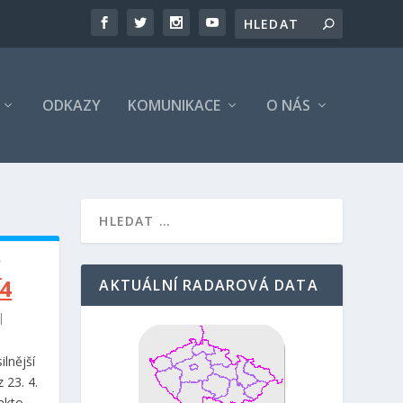
ODKAZY
KOMUNIKACE
O NÁS
V
24
AKTUÁLNÍ RADAROVÁ DATA
|
ilnější
 23. 4.
akto