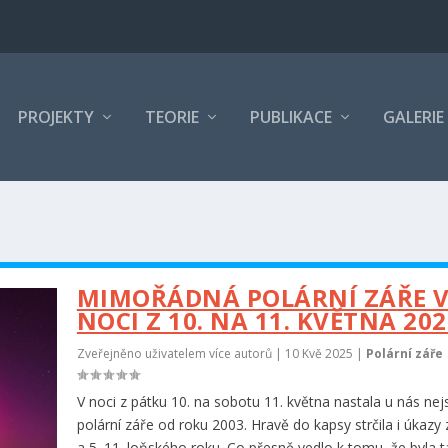
PROJEKTY
TEORIE
PUBLIKACE
GALERIE
MIMOŘÁDNÁ POLÁRNÍ ZÁŘE 
NOCI Z 10. NA 11. KVĚTNA 20
Zveřejněno uživatelem více autorů |
10 Kvě 2025
|
Polární záře
V noci z pátku 10. na sobotu 11. května nastala u nás nejs
polární záře od roku 2003. Hravě do kapsy strčila i úkazy z
a 5. 11. loňského roku. Co přesně vedlo k tomu, že byla t