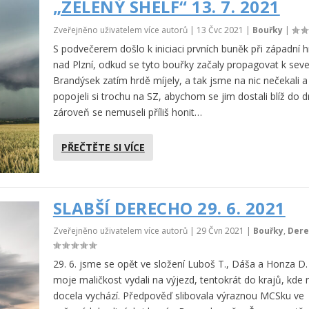
„ZELENÝ SHELF“ 13. 7. 2021
Zveřejněno uživatelem více autorů |
13 Čvc 2021
|
Bouřky
|
S podvečerem došlo k iniciaci prvních buněk při západní hr
nad Plzní, odkud se tyto bouřky začaly propagovat k seve
Brandýsek zatím hrdě míjely, a tak jsme na nic nečekali a
popojeli si trochu na SZ, abychom se jim dostali blíž do d
zároveň se nemuseli příliš honit…
PŘEČTĚTE SI VÍCE
SLABŠÍ DERECHO 29. 6. 2021
Zveřejněno uživatelem více autorů |
29 Čvn 2021
|
Bouřky
,
Dere
29. 6. jsme se opět ve složení Luboš T., Dáša a Honza D.
moje maličkost vydali na výjezd, tentokrát do krajů, kde
docela vychází. Předpověď slibovala výraznou MCSku ve