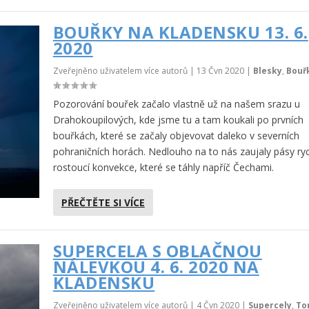
BOUŘKY NA KLADENSKU 13. 6.
2020
Zveřejněno uživatelem více autorů |
13 Čvn 2020
|
Blesky
,
Bouř
Pozorování bouřek začalo vlastně už na našem srazu u
Drahokoupilových, kde jsme tu a tam koukali po prvních
bouřkách, které se začaly objevovat daleko v severních
pohraničních horách. Nedlouho na to nás zaujaly pásy ry
rostoucí konvekce, které se táhly napříč Čechami.
PŘEČTĚTE SI VÍCE
SUPERCELA S OBLAČNOU
NÁLEVKOU 4. 6. 2020 NA
KLADENSKU
Zveřejněno uživatelem více autorů |
4 Čvn 2020
|
Supercely
,
To