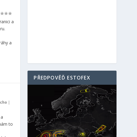
anici a
ru.
ráhy a
PŘEDPOVĚĎ ESTOFEX
cho
|
 a
 nám to