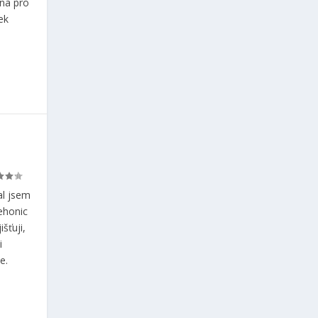
dna pro
ek
al jsem
ehonic
šťuji,
i
e.