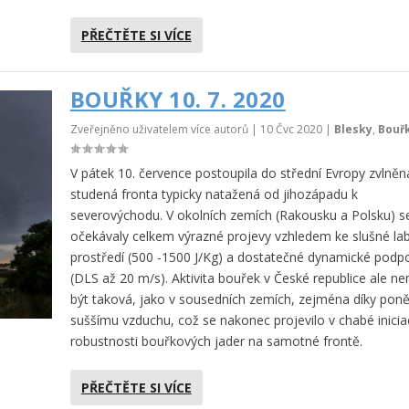
PŘEČTĚTE SI VÍCE
BOUŘKY 10. 7. 2020
Zveřejněno uživatelem více autorů |
10 Čvc 2020
|
Blesky
,
Bouř
V pátek 10. července postoupila do střední Evropy zvlněn
studená fronta typicky natažená od jihozápadu k
severovýchodu. V okolních zemích (Rakousku a Polsku) s
očekávaly celkem výrazné projevy vzhledem ke slušné labi
prostředí (500 -1500 J/Kg) a dostatečné dynamické podp
(DLS až 20 m/s). Aktivita bouřek v České republice ale n
být taková, jako v sousedních zemích, zejména díky pon
suššímu vzduchu, což se nakonec projevilo v chabé inicia
robustnosti bouřkových jader na samotné frontě.
PŘEČTĚTE SI VÍCE