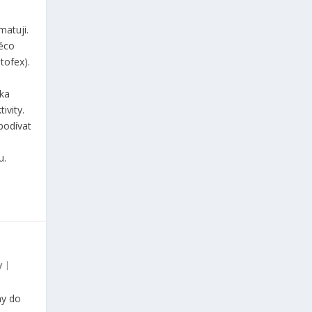
atuji.
něco
tofex).
íka
ivity.
 podívat
u.
y
|
ny do