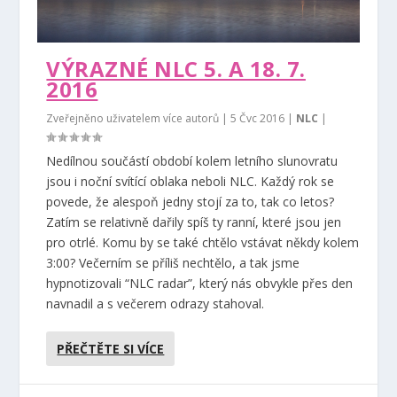
VÝRAZNÉ NLC 5. A 18. 7.
2016
Zveřejněno uživatelem více autorů |
5 Čvc 2016
|
NLC
|
Nedílnou součástí období kolem letního slunovratu
jsou i noční svítící oblaka neboli NLC. Každý rok se
povede, že alespoň jedny stojí za to, tak co letos?
Zatím se relativně dařily spíš ty ranní, které jsou jen
pro otrlé. Komu by se také chtělo vstávat někdy kolem
3:00? Večerním se příliš nechtělo, a tak jsme
hypnotizovali “NLC radar”, který nás obvykle přes den
navnadil a s večerem odrazy stahoval.
PŘEČTĚTE SI VÍCE