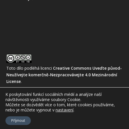
Toto dílo podléhá licenci
Creative Commons Uveďte původ-
Neužívejte komerčně-Nezpracovávejte 4.0 Mezinárodní
License
.
K poskytování funkcí sociálních médií a analýze naší
návštěvnosti využíváme soubory Cookie.
Můžete se dozvědět více o tom, které cookies používáme,
nebo je můžete vypnout
v
nastavení
.
© 2026
Amatérská meteorologická společnost, z.s.
Příjmout
Staré stránky
Kontakty
Mapa webu