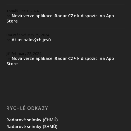
Tomáš
June 1, 2024
Nová verze aplikace iRadar CZ+ k dispozici na App
on
Store
Eva Vránová
May 29, 2024
Atlas halových jevů
on
Jiří
February 22, 2024
Nová verze aplikace iRadar CZ+ k dispozici na App
on
Store
RYCHLÉ ODKAZY
Radarové snímky (ČHMÚ)
Radarové snímky (SHMÚ)