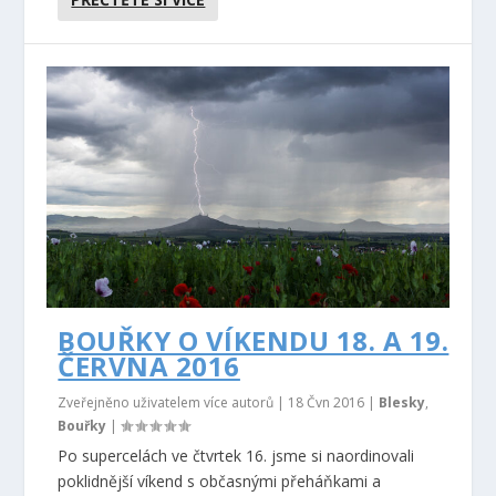
BOUŘKY O VÍKENDU 18. A 19.
ČERVNA 2016
Zveřejněno uživatelem více autorů |
18 Čvn 2016
|
Blesky
,
Bouřky
|
Po supercelách ve čtvrtek 16. jsme si naordinovali
poklidnější víkend s občasnými přeháňkami a