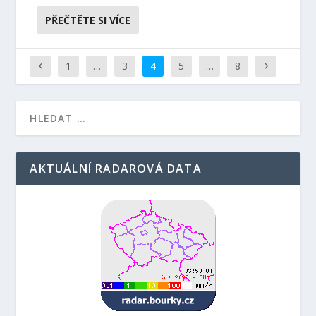
PŘEČTĚTE SI VÍCE
1
…
3
4
5
…
8
AKTUÁLNÍ RADAROVÁ DATA