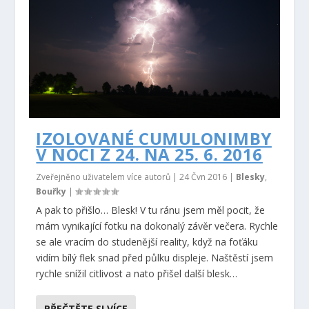
IZOLOVANÉ CUMULONIMBY
V NOCI Z 24. NA 25. 6. 2016
Zveřejněno uživatelem více autorů |
24 Čvn 2016
|
Blesky
,
Bouřky
|
A pak to přišlo… Blesk! V tu ránu jsem měl pocit, že
mám vynikající fotku na dokonalý závěr večera. Rychle
se ale vracím do studenější reality, když na foťáku
vidím bílý flek snad před půlku displeje. Naštěstí jsem
rychle snížil citlivost a nato přišel další blesk…
PŘEČTĚTE SI VÍCE