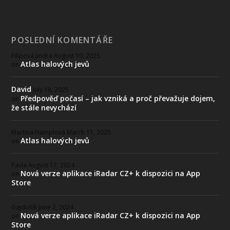
POSLEDNÍ KOMENTÁŘE
Filipová Jindra
August 10, 2025
Atlas halových jevů
on
David
July 18, 2025
Předpověď počasí – jak vzniká a proč převažuje dojem,
on
že stále nevychází
Martina Hamplová
March 11, 2025
Atlas halových jevů
on
Pavla
August 17, 2024
Nová verze aplikace iRadar CZ+ k dispozici na App
on
Store
Gajdošík
June 2, 2024
Nová verze aplikace iRadar CZ+ k dispozici na App
on
Store