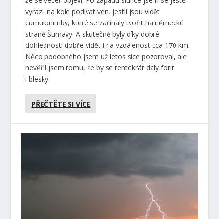
že se večer objeví. Po západu slunce jsem se ještě
vyrazil na kole podívat ven, jestli jsou vidět
cumulonimby, které se začínaly tvořit na německé
straně Šumavy. A skutečně byly díky dobré
dohlednosti dobře vidět i na vzdálenost cca 170 km.
Něco podobného jsem už letos sice pozoroval, ale
nevěřil jsem tomu, že by se tentokrát daly fotit
i blesky.
PŘEČTĚTE SI VÍCE