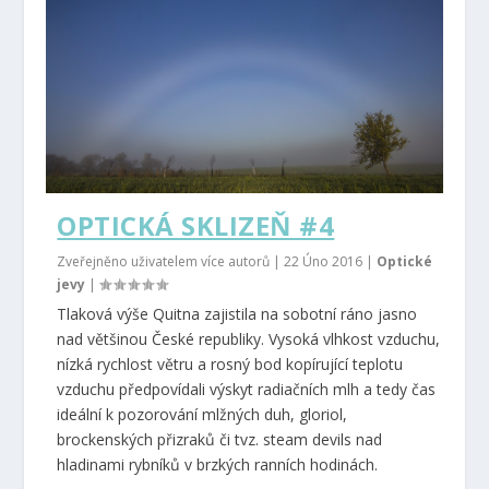
OPTICKÁ SKLIZEŇ #4
Zveřejněno uživatelem více autorů |
22 Úno 2016
|
Optické
jevy
|
Tlaková výše Quitna zajistila na sobotní ráno jasno
nad většinou České republiky. Vysoká vlhkost vzduchu,
nízká rychlost větru a rosný bod kopírující teplotu
vzduchu předpovídali výskyt radiačních mlh a tedy čas
ideální k pozorování mlžných duh, gloriol,
brockenských přizraků či tvz. steam devils nad
hladinami rybníků v brzkých ranních hodinách.