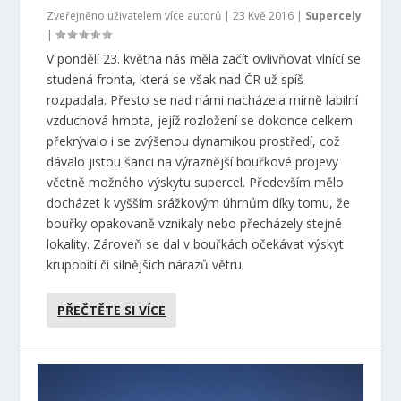
Zveřejněno uživatelem více autorů |
23 Kvě 2016
|
Supercely
|
V pondělí 23. května nás měla začít ovlivňovat vlnící se
studená fronta, která se však nad ČR už spíš
rozpadala. Přesto se nad námi nacházela mírně labilní
vzduchová hmota, jejíž rozložení se dokonce celkem
překrývalo i se zvýšenou dynamikou prostředí, což
dávalo jistou šanci na výraznější bouřkové projevy
včetně možného výskytu supercel. Především mělo
docházet k vyšším srážkovým úhrnům díky tomu, že
bouřky opakovaně vznikaly nebo přecházely stejné
lokality. Zároveň se dal v bouřkách očekávat výskyt
krupobití či silnějších nárazů větru.
PŘEČTĚTE SI VÍCE