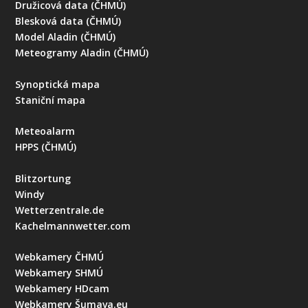
Družicová data (ČHMÚ)
Blesková data (ČHMÚ)
Model Aladin (ČHMÚ)
Meteogramy Aladin (ČHMÚ)
Synoptická mapa
Staniční mapa
Meteoalarm
HPPS (ČHMÚ)
Blitzortung
Windy
Wetterzentrale.de
Kachelmannwetter.com
Webkamery ČHMÚ
Webkamery SHMÚ
Webkamery HDcam
Webkamery Šumava.eu