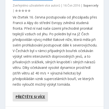
Zveřejněno uživatelem více autorů |
16 Čvn 2016
|
Supercely
|
Ve čtvrtek 16. června postupovala od jihozápadu přes
Francii a Alpy do střední Evropy zvlněná studená
fronta. Před ní nad naše území přechodně pronikal
teplejší vzduch od jihu. Po poledni byl na JZ Čech
předpovídán vývoj mělké tlakové níže, která měla při
svém prohlubování postupovat dále k severovýchodu.
V Čechách byl v rámci případných bouřek očekáván
výskyt velmi intenzivních doprovodných jevů, a to
přívalových srážkek, silných krupobití i silných nárazů
větru. Díky očekávané vysoké dynamice prostředí
(střih větru až 40 m/s + výrazná helicita) byl
předpokládán vznik supercelárních bouří, ve kterých
nešlo vyloučit možný výskyt tornáda.
PŘEČTĚTE SI VÍCE