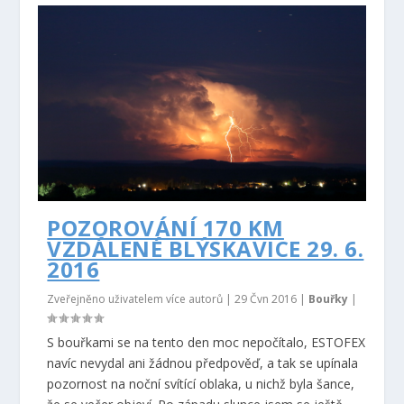
POZOROVÁNÍ 170 KM
VZDÁLENÉ BLÝSKAVICE 29. 6.
2016
Zveřejněno uživatelem více autorů |
29 Čvn 2016
|
Bouřky
|
S bouřkami se na tento den moc nepočítalo, ESTOFEX
navíc nevydal ani žádnou předpověď, a tak se upínala
pozornost na noční svítící oblaka, u nichž byla šance,