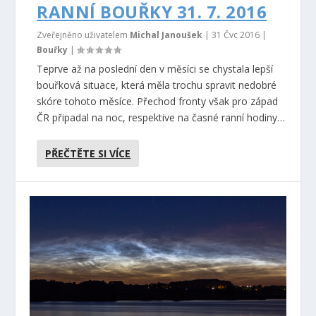
RANNÍ BOUŘKY 31. 7. 2016
Zveřejněno uživatelem
Michal Janoušek
|
31 Čvc 2016
|
Bouřky
|
Teprve až na poslední den v měsíci se chystala lepší
bouřková situace, která měla trochu spravit nedobré
skóre tohoto měsíce. Přechod fronty však pro západ
ČR připadal na noc, respektive na časné ranní hodiny…
PŘEČTĚTE SI VÍCE