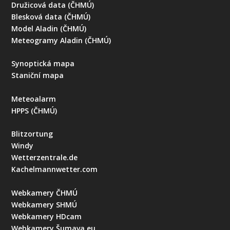
Družicová data (ČHMÚ)
Blesková data (ČHMÚ)
Model Aladin (ČHMÚ)
Meteogramy Aladin (ČHMÚ)
Synoptická mapa
Staniční mapa
Meteoalarm
HPPS (ČHMÚ)
Blitzortung
Windy
Wetterzentrale.de
Kachelmannwetter.com
Webkamery ČHMÚ
Webkamery SHMÚ
Webkamery HDcam
Webkamery Šumava.eu