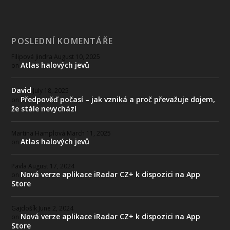
POSLEDNÍ KOMENTÁŘE
Filipová Jindra
August 10, 2025
Atlas halových jevů
on
David
July 18, 2025
Předpověď počasí – jak vzniká a proč převažuje dojem,
on
že stále nevychází
Martina Hamplová
March 11, 2025
Atlas halových jevů
on
Pavla
August 17, 2024
Nová verze aplikace iRadar CZ+ k dispozici na App
on
Store
Gajdošík
June 2, 2024
Nová verze aplikace iRadar CZ+ k dispozici na App
on
Store