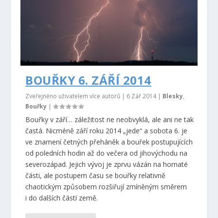
BOUŘKY 6. ZÁŘÍ 2014
Zveřejněno uživatelem více autorů |
6 Zář 2014
|
Blesky
,
Bouřky
|
Bouřky v září… záležitost ne neobvyklá, ale ani ne tak
častá. Nicméně září roku 2014 „jede“ a sobota 6. je
ve znamení četných přeháněk a bouřek postupujících
od poledních hodin až do večera od jihovýchodu na
severozápad. Jejich vývoj je zprvu vázán na hornaté
části, ale postupem času se bouřky relativně
chaotickým způsobem rozšiřují zmíněným směrem
i do dalších částí země.