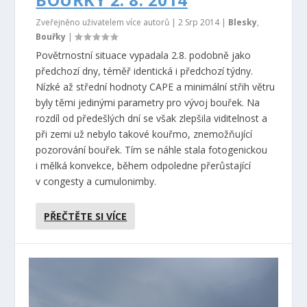
Zveřejněno uživatelem více autorů |
2 Srp 2014
|
Blesky
,
Bouřky
|
Povětrnostní situace vypadala 2.8. podobně jako
předchozí dny, téměř identická i předchozí týdny.
Nízké až střední hodnoty CAPE a minimální střih větru
byly těmi jedinými parametry pro vývoj bouřek. Na
rozdíl od předešlých dní se však zlepšila viditelnost a
při zemi už nebylo takové kouřmo, znemožňující
pozorování bouřek. Tím se náhle stala fotogenickou
i mělká konvekce, během odpoledne přerůstající
v congesty a cumulonimby.
PŘEČTĚTE SI VÍCE