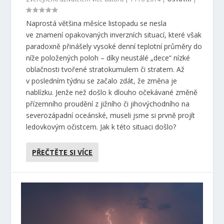
Naprostá většina měsíce listopadu se nesla
ve znamení opakovaných inverzních situací, které však
paradoxně přinášely vysoké denní teplotní průměry do
níže položených poloh – díky neustálé „dece“ nízké
oblačnosti tvořené stratokumulem či stratem. Až
v posledním týdnu se začalo zdát, že změna je
nablízku. Jenže než došlo k dlouho očekávané změně
přízemního proudění z jižního či jihovýchodního na
severozápadní oceánské, museli jsme si prvně projít
ledovkovým očistcem. Jak k této situaci došlo?
PŘEČTĚTE SI VÍCE