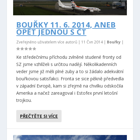
BOUŘKY 11. 6. 2014, ANEB
OPĚT JEDNOU S ČT
Zveřejněno uživatelem více autorů |
11 Čvn 2014
|
Bouřky
|
Ke středečnímu příchodu zvlněné studené fronty od
SZ jsme vzhlíželi s určitou nadějí. Několikadenních
veder jsme již měli plné zuby a to si žádalo adekvátní
bouřkovou satisfakci. Fronta se sice pěkně předvedla
v západní Evropě, kam si zřejmě na chvilku odskočila
Amerika a načež zareagoval i Estofex první letošní
trojkou.
PŘEČTĚTE SI VÍCE