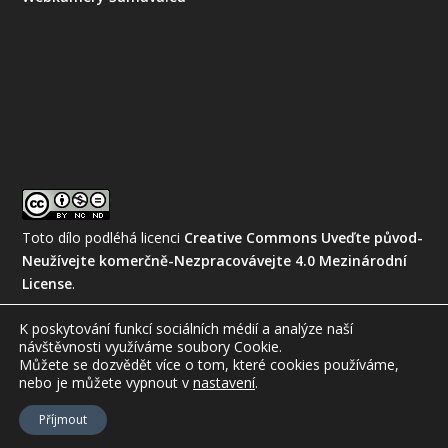
Toto dílo podléhá licenci
Creative Commons Uveďte původ-
Neužívejte komerčně-Nezpracovávejte 4.0 Mezinárodní
License
.
K poskytování funkcí sociálních médií a analýze naší
návštěvnosti využíváme soubory Cookie.
Můžete se dozvědět více o tom, které cookies používáme,
nebo je můžete vypnout
v
nastavení
.
© 2026
Amatérská meteorologická společnost, z.s.
Příjmout
Staré stránky
Kontakty
Mapa webu