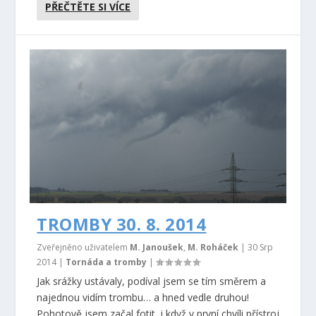
PŘEČTĚTE SI VÍCE
TROMBY 30. 8. 2014
Zveřejněno uživatelem
M. Janoušek
,
M. Roháček
|
30 Srp
2014
|
Tornáda a tromby
|
Jak srážky ustávaly, podíval jsem se tím směrem a
najednou vidím trombu… a hned vedle druhou!
Pohotově jsem začal fotit, i když v první chvíli přístroj