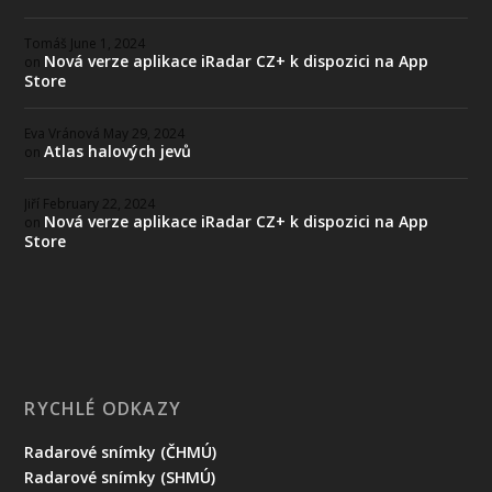
Tomáš
June 1, 2024
Nová verze aplikace iRadar CZ+ k dispozici na App
on
Store
Eva Vránová
May 29, 2024
Atlas halových jevů
on
Jiří
February 22, 2024
Nová verze aplikace iRadar CZ+ k dispozici na App
on
Store
RYCHLÉ ODKAZY
Radarové snímky (ČHMÚ)
Radarové snímky (SHMÚ)