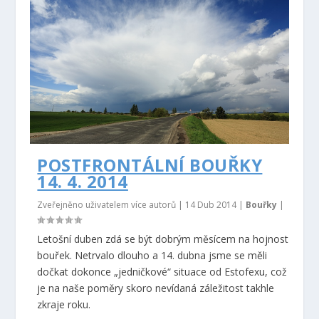
POSTFRONTÁLNÍ BOUŘKY
14. 4. 2014
Zveřejněno uživatelem více autorů |
14 Dub 2014
|
Bouřky
|
Letošní duben zdá se být dobrým měsícem na hojnost
bouřek. Netrvalo dlouho a 14. dubna jsme se měli
dočkat dokonce „jedničkové“ situace od Estofexu, což
je na naše poměry skoro nevídaná záležitost takhle
zkraje roku.