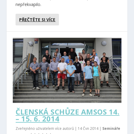
nepřekvapilo.
PŘEČTĚTE SI VÍCE
ČLENSKÁ SCHŮZE AMSOS 14.
– 15. 6. 2014
Zveřejněno uživatelem více autorů |
14 Čvn 2014
|
Semináře