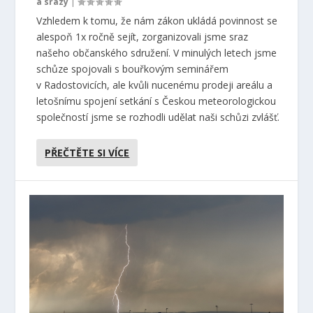
a srazy
|
Vzhledem k tomu, že nám zákon ukládá povinnost se
alespoň 1x ročně sejít, zorganizovali jsme sraz
našeho občanského sdružení. V minulých letech jsme
schůze spojovali s bouřkovým seminářem
v Radostovicích, ale kvůli nucenému prodeji areálu a
letošnímu spojení setkání s Českou meteorologickou
společností jsme se rozhodli udělat naši schůzi zvlášť.
PŘEČTĚTE SI VÍCE