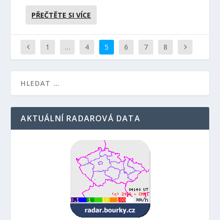
PŘEČTĚTE SI VÍCE
1
…
4
5
6
7
8
AKTUÁLNÍ RADAROVÁ DATA