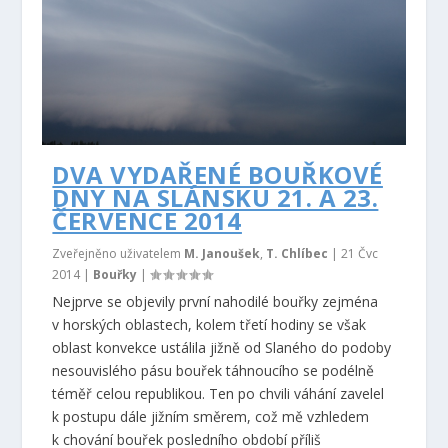
DVA VYDAŘENÉ BOUŘKOVÉ
DNY NA SLÁNSKU 21. A 23.
ČERVENCE 2014
Zveřejněno uživatelem
M. Janoušek
,
T. Chlíbec
|
21 Čvc
2014
|
Bouřky
|
Nejprve se objevily první nahodilé bouřky zejména
v horských oblastech, kolem třetí hodiny se však
oblast konvekce ustálila jižně od Slaného do podoby
nesouvislého pásu bouřek táhnoucího se podélně
téměř celou republikou. Ten po chvili váhání zavelel
k postupu dále jižním směrem, což mě vzhledem
k chování bouřek posledního období příliš