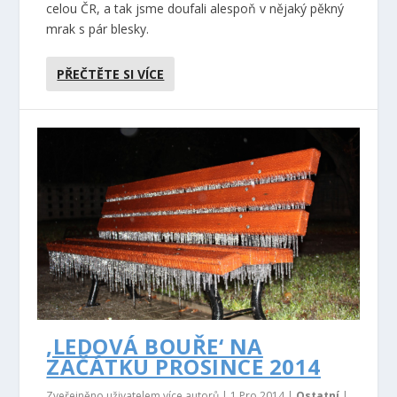
celou ČR, a tak jsme doufali alespoň v nějaký pěkný
mrak s pár blesky.
PŘEČTĚTE SI VÍCE
‚LEDOVÁ BOUŘE‘ NA
ZAČÁTKU PROSINCE 2014
Zveřejněno uživatelem více autorů |
1 Pro 2014
|
Ostatní
|