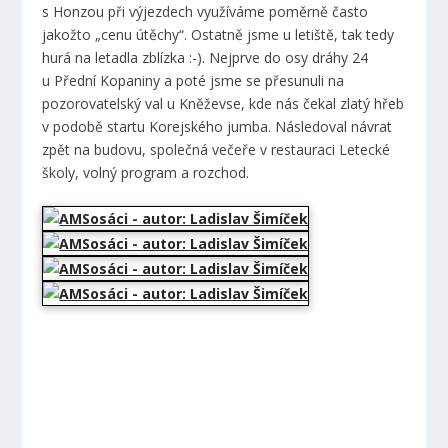
s Honzou při výjezdech využíváme poměrně často
jakožto „cenu útěchy“. Ostatně jsme u letiště, tak tedy
hurá na letadla zblízka :-). Nejprve do osy dráhy 24
u Přední Kopaniny a poté jsme se přesunuli na
pozorovatelský val u Kněževse, kde nás čekal zlatý hřeb
v podobě startu Korejského jumba. Následoval návrat
zpět na budovu, společná večeře v restauraci Letecké
školy, volný program a rozchod.