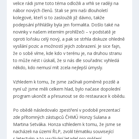
velice rádi jsme toto téma odložili a vrhli se raději na
nábor nových členů. Stali se jimi naši dlouholetí
kolegové, kteří si to zasloužili již dávno, takže
podepsání přihlášky byla jen formalita. Došlo také na
novinky v našem interním prohlížeči – v podstatě je
oproti loňsku celý nový, a pak se strhla diskuze ohledně
vysílání pozic a možností jejich zobrazení. Je sice fajn,
že o sobě víme, kde kdo v terénu je, na druhou stranu
to může nést i úskalí, že si nás dle souřadnic vyhledá
někdo, kdo nemusí mít zcela nejlepší úmysly.
Vzhledem k tomu, že jsme začínali poměrně pozdě a
nyní už jsme měli celkem hlad, bylo načase dopolední
program ukončit a přesunout se do restaurace k obědu.
Po obědě následovalo zpestření v podobě prezentací
zde přítomných zástupců ČHMÚ Honzy Sulana a
Martina Setváka. Honza vzhledem k tomu, že jsme se
nacházeli na území ŘLP, zvolil tématiku související
s letectvím a to využívání letadel pro měření