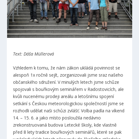
Text: Dáša Müllerová
Vzhledem k tomu, že nám zákon ukládá povinnost se
alespoň 1x ročně sejít, zorganizovali jsme sraz našeho
občanského sdružení. V minulých letech jsme schůze
spojovali s bouřkovým seminářem v Radostovicích, ale
kvůli nucenému prodeji areálu a letošnímu spojení
setkání s Českou meteorologickou společností jsme se
rozhodli udělat naši schůzi zvlášť. Volba padla na víkend
14. – 15. 6. a jako místo posloužila nedávno
zrekonstruovaná budova Letecké školy, kde vlastně
před 8 lety tradice bouřkových seminářů, které se pak