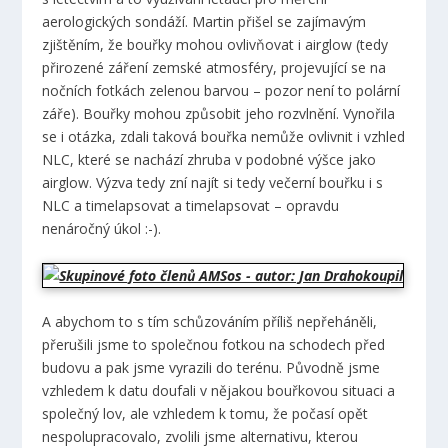
aerologických sondáží. Martin přišel se zajímavým
zjištěním, že bouřky mohou ovlivňovat i airglow (tedy
přirozené záření zemské atmosféry, projevující se na
nočních fotkách zelenou barvou – pozor není to polární
záře). Bouřky mohou způsobit jeho rozvlnění. Vynořila
se i otázka, zdali taková bouřka nemůže ovlivnit i vzhled
NLC, které se nachází zhruba v podobné výšce jako
airglow. Výzva tedy zní najít si tedy večerní bouřku i s
NLC a timelapsovat a timelapsovat – opravdu
nenáročný úkol :-).
A abychom to s tím schůzováním příliš nepřeháněli,
přerušili jsme to společnou fotkou na schodech před
budovu a pak jsme vyrazili do terénu. Původně jsme
vzhledem k datu doufali v nějakou bouřkovou situaci a
společný lov, ale vzhledem k tomu, že počasí opět
nespolupracovalo, zvolili jsme alternativu, kterou