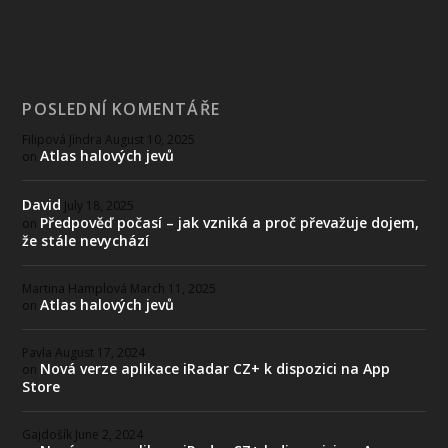
POSLEDNÍ KOMENTÁŘE
Filipová Jindra
August 10, 2025
Atlas halových jevů
on
David
July 18, 2025
Předpověď počasí – jak vzniká a proč převažuje dojem,
on
že stále nevychází
Martina Hamplová
March 11, 2025
Atlas halových jevů
on
Pavla
August 17, 2024
Nová verze aplikace iRadar CZ+ k dispozici na App
on
Store
Gajdošík
June 2, 2024