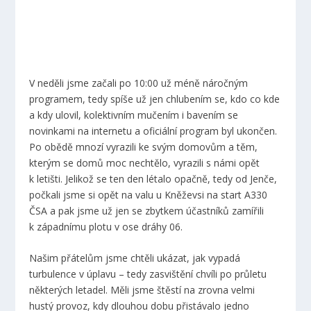
V neděli jsme začali po 10:00 už méně náročným
programem, tedy spíše už jen chlubením se, kdo co kde
a kdy ulovil, kolektivním mučením i bavením se
novinkami na internetu a oficiální program byl ukončen.
Po obědě mnozí vyrazili ke svým domovům a těm,
kterým se domů moc nechtělo, vyrazili s námi opět
k letišti. Jelikož se ten den létalo opačně, tedy od Jenče,
počkali jsme si opět na valu u Kněževsi na start A330
ČSA a pak jsme už jen se zbytkem účastníků zamířili
k západnímu plotu v ose dráhy 06.
Našim přátelům jsme chtěli ukázat, jak vypadá
turbulence v úplavu – tedy zasvištění chvíli po průletu
některých letadel. Měli jsme štěstí na zrovna velmi
hustý provoz, kdy dlouhou dobu přistávalo jedno