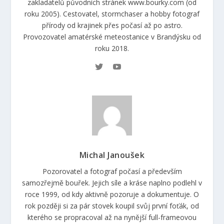
zakladatelů původních stránek www.bourky.com (od
roku 2005). Cestovatel, stormchaser a hobby fotograf
přírody od krajinek přes počasí až po astro.
Provozovatel amatérské meteostanice v Brandýsku od
roku 2018.
Michal Janoušek
Pozorovatel a fotograf počasí a především
samozřejmě bouřek. Jejich síle a kráse naplno podlehl v
roce 1999, od kdy aktivně pozoruje a dokumentuje. O
rok později si za pár stovek koupil svůj první foťák, od
kterého se propracoval až na nynější full-frameovou