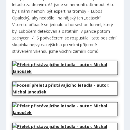
letadlo za druhým. Až jsme se nemohli odtrhnout. A to
by s námi nemohl být expert na tromby – Luboš
Opalecký, aby nedošlo i na nějaký ten „ocásek“.
V tomto případě se jednalo o horseshoe funnel, který
byl Lubošem detekován a ostatními v panice potom
zachycen :-). S podvečerem se rozpustila i tato poslední
skupinka nejvytrvalejších a po velmi příjemně
stráveném víkendu jsme všichni zamířili domů.