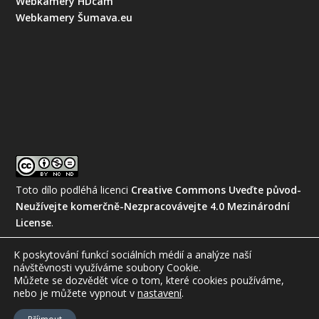
Webkamery HDcam
Webkamery Šumava.eu
Toto dílo podléhá licenci
Creative Commons Uveďte původ-
Neužívejte komerčně-Nezpracovávejte 4.0 Mezinárodní
License
.
K poskytování funkcí sociálních médií a analýze naší
návštěvnosti využíváme soubory Cookie.
Můžete se dozvědět více o tom, které cookies používáme,
nebo je můžete vypnout
v
nastavení
.
© 2026
Amatérská meteorologická společnost, z.s.