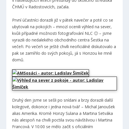
v následujících letech přesunuly do školícího střediska
ČHMÚ v Radostovicích, začala.
První účastníci dorazili již v pátek navečer a poté co se
ubytovali na pokojích – mnozí ocenili výhled na sever,
kvůli případné možnosti fotografování NLC 🙂 – jsme
vyrazili do nedalekého obchodního centra Šestka na
večeři. Po večeři se ještě chvíli neoficiálně diskutovalo a
pak se zamířilo do svých pokojů, já s Honzou ke mně
domů.
Druhý den jsme se sešli po snídani a brzy dorazili další
kolegové, dokonce i jedna nová tvář – Michal Janoušek
alias Amerika. Kromě Honzy Sulana a Martina Setváka
nás alespoň na chvíli poctila svou návštěvou i Martina
Francová. V 10:00 se mělo začít s oficiálním