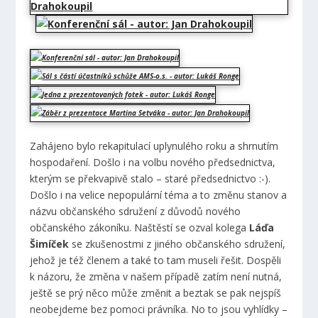
Zahájeno bylo rekapitulací uplynulého roku a shrnutím
hospodaření. Došlo i na volbu nového předsednictva,
kterým se překvapivě stalo – staré předsednictvo :-).
Došlo i na velice nepopulární téma a to změnu stanov a
názvu občanského sdružení z důvodů nového
občanského zákoníku. Naštěstí se ozval kolega
Láďa
Šimíček
se zkušenostmi z jiného občanského sdružení,
jehož je též členem a také to tam museli řešit. Dospěli
k názoru, že změna v našem případě zatím není nutná,
ještě se prý něco může změnit a beztak se pak nejspíš
neobejdeme bez pomoci právníka. No to jsou vyhlídky –