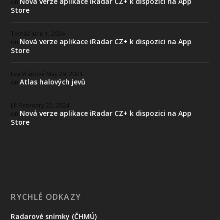
Nová verze aplikace iRadar CZ+ k dispozici na App
on
Store
Tomáš
June 1, 2024
Nová verze aplikace iRadar CZ+ k dispozici na App
on
Store
Eva Vránová
May 29, 2024
Atlas halových jevů
on
Jiří
February 22, 2024
Nová verze aplikace iRadar CZ+ k dispozici na App
on
Store
RYCHLÉ ODKAZY
Radarové snímky (ČHMÚ)