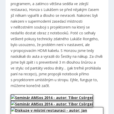
programem, a zatímco většina seděla ve zdejší
restauraci, Honza s Lukášem se před nějakým časem
již někam vypařili a dlouho se nevraceli. Nakonec byli
nalezeni v supermoderní zasedací místnosti
v nelítostném souboji s projektorem na který se
nedařilo dostat obraz z notebooků. Poté co selhaly
veškeré pokusy technicky zdatného Lukáše Rongeho,
bylo usouzeno, že problém není v nastavení, ale
v propojovacím HDMI kabelu. S Honzou jsme tedy
naskákali do auta a vyrazili do Šestky na nákup. Za chvíli
jsme byli zpět i s preventivně 3 m dlouhou šnůrou a
ve stylu: od pantáty vedou dráty… (jak trefně prohlásila
paní na recepci), jsme propojili notebook přímo
s projektorem umístěným u stropu. Ejhle, funguje to,
můžeme konečně začít.