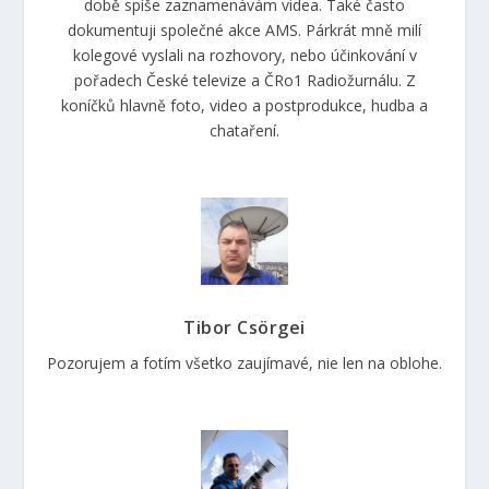
době spíše zaznamenávám videa. Také často
dokumentuji společné akce AMS. Párkrát mně milí
kolegové vyslali na rozhovory, nebo účinkování v
pořadech České televize a ČRo1 Radiožurnálu. Z
koníčků hlavně foto, video a postprodukce, hudba a
chataření.
Tibor Csörgei
Pozorujem a fotím všetko zaujímavé, nie len na oblohe.