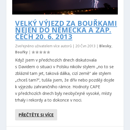
VELKÝ VÝJEZD ZA BOUŘKAMI
NEJEN DO NĚMECKA A ZÁP.
ČECH 20. 6. 2013
Zveřejněno uživatelem více autorů |
20 Čvn 2013
|
Blesky
,
Bouřky
|
Když jsem v předchozích dnech diskutovala
s Davidem o situaci v Polsku nikoliv stylem „no to se
zbláznil tam jet, taková dálka, cizí země“ ale stylem
„chceš tam?“, tušila jsem, že dřív nebo později dojde
k výjezdu zahraničního rámce. Hodnoty CAPE
v předchozích dnech byly neobyčejně vysoké, místy
trhaly i rekordy a to dokonce v noci.
PŘEČTĚTE SI VÍCE