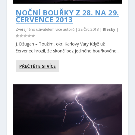
NOČNÍ BOUŘKY Z 28. NA 29.
ČERVENCE 2013
Zveřejněno uživatelem více autorů |
28 Čvc 2013
|
Blesky
|
J. Džugan – Toužim, okr. Karlovy Vary Když už
červenec hrozil, že skončí bez jediného bouřkového...
PŘEČTĚTE SI VÍCE