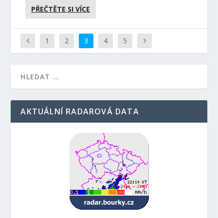
PŘEČTĚTE SI VÍCE
1
2
3
4
5
AKTUÁLNÍ RADAROVÁ DATA