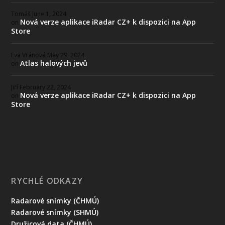
Tomáš
June 1, 2024
Nová verze aplikace iRadar CZ+ k dispozici na App
on
Store
Eva Vránová
May 29, 2024
Atlas halových jevů
on
Jiří
February 22, 2024
Nová verze aplikace iRadar CZ+ k dispozici na App
on
Store
RYCHLÉ ODKAZY
Radarové snímky (ČHMÚ)
Radarové snímky (SHMÚ)
Družicová data (ČHMÚ)