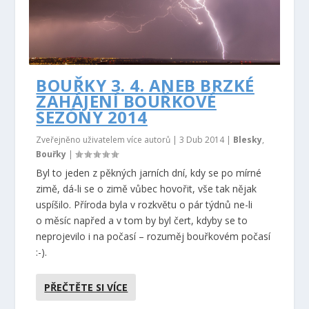
BOUŘKY 3. 4. ANEB BRZKÉ
ZAHÁJENÍ BOUŘKOVÉ
SEZÓNY 2014
Zveřejněno uživatelem více autorů |
3 Dub 2014
|
Blesky
,
Bouřky
|
Byl to jeden z pěkných jarních dní, kdy se po mírné
zimě, dá-li se o zimě vůbec hovořit, vše tak nějak
uspíšilo. Příroda byla v rozkvětu o pár týdnů ne-li
o měsíc napřed a v tom by byl čert, kdyby se to
neprojevilo i na počasí – rozuměj bouřkovém počasí
:-).
PŘEČTĚTE SI VÍCE