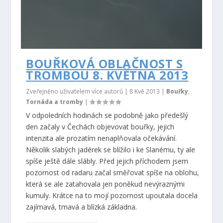
BOUŘKOVÁ OBLAČNOST S
TROMBOU 8. KVĚTNA 2013
Zveřejněno uživatelem více autorů |
8 Kvě 2013
|
Bouřky
,
Tornáda a tromby
|
V odpoledních hodinách se podobně jako předešlý
den začaly v Čechách objevovat bouřky, jejich
intenzita ale prozatím nenaplňovala očekávání.
Několik slabých jadérek se blížilo i ke Slanému, ty ale
spíše ještě dále slábly. Před jejich příchodem jsem
pozornost od radaru začal směřovat spíše na oblohu,
která se ale zatahovala jen poněkud nevýraznými
kumuly. Krátce na to mojí pozornost upoutala docela
zajímavá, tmavá a blízká základna.