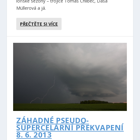
loňské sezony – trojice Tomáš Chlíbec, Dáša
Müllerová a já.
PŘEČTĚTE SI VÍCE
ZÁHADNÉ PSEUDO-
SUPERCELÁRNÍ PŘEKVAPENÍ
8. 6. 2013