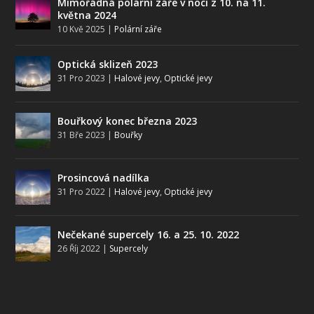
Mimořádná polární záře v noci z 10. na 11.
května 2024
10 Kvě 2025
|
Polární záře
Optická sklizeň 2023
31 Pro 2023
|
Halové jevy
,
Optické jevy
Bouřkový konec března 2023
31 Bře 2023
|
Bouřky
Prosincová nadílka
31 Pro 2022
|
Halové jevy
,
Optické jevy
Nečekané supercely 16. a 25. 10. 2022
26 Říj 2022
|
Supercely