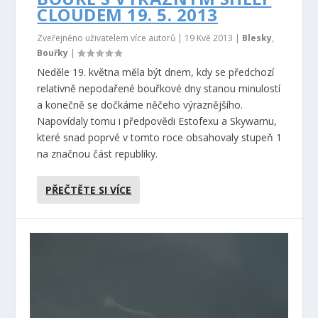
CLOUDEM 19. 5. 2013
Zveřejněno uživatelem více autorů |
19 Kvě 2013
|
Blesky
,
Bouřky
|
Neděle 19. května měla být dnem, kdy se předchozí
relativně nepodařené bouřkové dny stanou minulostí
a konečně se dočkáme něčeho výraznějšího.
Napovídaly tomu i předpovědi Estofexu a Skywarnu,
které snad poprvé v tomto roce obsahovaly stupeň 1
na značnou část republiky.
PŘEČTĚTE SI VÍCE