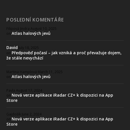
POSLEDNÍ KOMENTÁŘE
Filipová Jindra
August 10, 2025
Atlas halových jevů
on
David
July 18, 2025
Předpověď počasí – jak vzniká a proč převažuje dojem,
on
že stále nevychází
Martina Hamplová
March 11, 2025
Atlas halových jevů
on
Pavla
August 17, 2024
Nová verze aplikace iRadar CZ+ k dispozici na App
on
Store
Gajdošík
June 2, 2024
Nová verze aplikace iRadar CZ+ k dispozici na App
on
Store