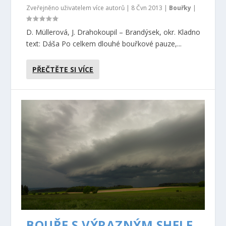
Zveřejněno uživatelem více autorů |
8 Čvn 2013
|
Bouřky
|
D. Müllerová, J. Drahokoupil – Brandýsek, okr. Kladno
text: Dáša Po celkem dlouhé bouřkové pauze,...
PŘEČTĚTE SI VÍCE
BOUŘE S VÝRAZNÝM SHELF