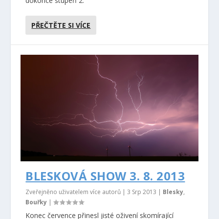
dokonce stupeň 2.
PŘEČTĚTE SI VÍCE
BLESKOVÁ SHOW 3. 8. 2013
Zveřejněno uživatelem více autorů |
3 Srp 2013
|
Blesky
,
Bouřky
|
Konec července přinesl jisté oživení skomírající