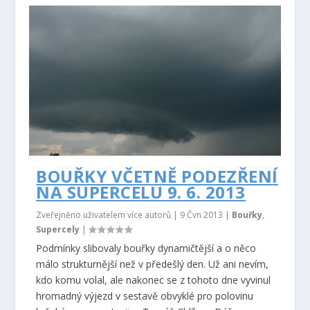
BOUŘKY VČETNĚ PODEZŘENÍ
NA SUPERCELU 9. 6. 2013
Zveřejněno uživatelem více autorů |
9 Čvn 2013
|
Bouřky
,
Supercely
|
Podmínky slibovaly bouřky dynamičtější a o něco
málo strukturnější než v předešlý den. Už ani nevím,
kdo komu volal, ale nakonec se z tohoto dne vyvinul
hromadný výjezd v sestavě obvyklé pro polovinu