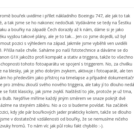
kromě bouřek uvidíme i přílet nákladního Boeingu 747, ale jak to tak
ivé, a tak jsme se ho nakonec nedočkali. Vydáváme se tedy na Šestku
aku a bouřky na západě Čech dorazily až k nám, dáme si je jako
ěku vyjdou takové plány, ale je to tak… Jen co jsme dojedli, už byl
jmout pozici s výhledem na západ. Jakmile jsme vyběhli ven uviděli
sné. Přišla naše chvíle. Saháme po naší fototechnice a dáváme se do
anon G1X jakožto profi kompakt a stativ a triggera, takže to všechno
opnosti tohoto fotoaparátu ve spojení s triggerem. No, za chvilku
e na blesky, jak je jeho dobrým zvykem, aktivuje i fotoaparát, ale ten
 mám ho především jako přístroj na timelapse a případné dokumentačn
se pro změnu zkouší svého nového triggera, ale taky jí to dlouho ned
 se fotit klasicky, jak jsme zvyklí. Naštěstí to jde, protože je už tma,
u Bulb. Nejdříve míříme každý jiným směrem ve snaze pokrýt dvě
cházíme na stejném záběru. No a co si budeme povídat. Na začátek
ici, kdy jde pár bouřkových jader prakticky kolem, takže se dlouho
jsme v dostatečné vzdálenosti od bouřky, že se nemusíme ničeho
vuky hromů. To nám víc jak půl roku fakt chybělo :-).