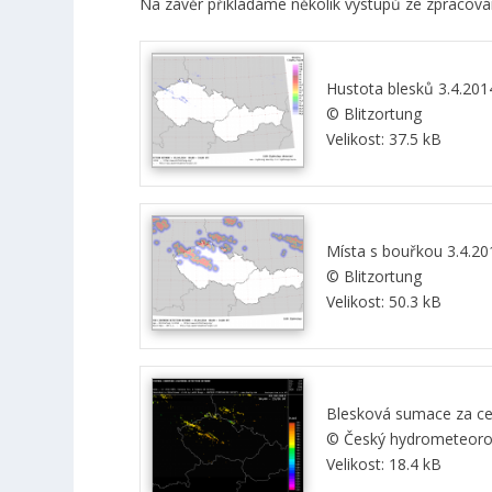
Na závěr přikládáme několik výstupů ze zpracování
Hustota blesků 3.4.20
© Blitzortung
Velikost: 37.5 kB
Místa s bouřkou 3.4.
© Blitzortung
Velikost: 50.3 kB
Blesková sumace za ce
© Český hydrometeorol
Velikost: 18.4 kB