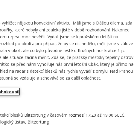
 vyhlížet nějakou konvektivní aktivitu. Měli jsme s Dášou dilema, zda
a bouřky, které nebyly ani zdaleka jisté v době rozhodování. Nakonec
omu zprvu moc nevěřili. Vydali jsme se k pražskému letišti na
ozhled po okolí a pro případ, že by se nic nedělo, měli jsme v záloze
la v okolí, ale co bylo původně ještě u Krušných hor krátce žijící
e ale situace začíná měnit. Zdá se, že pražský městský tepelný ostrov
rátko se před námi vynořuje náš první letošní Cbák, který je přímo na
ohled na radar s detekcí blesků nás rychle vyvádí z omylu. Nad Prahou
postupně se vzdaluje a schovává se za další oblačnost.
ekcí blesků Blitzortung v časovém rozmezí 17:20 až 19:00 SELČ.
gický ústav, Blitzortung