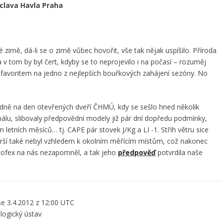
Václava Havla Praha
é zimě, dá-li se o zimě vůbec hovořit, vše tak nějak uspíšilo. Příroda
 v tom by byl čert, kdyby se to neprojevilo i na počasí – rozuměj
 favoritem na jedno z nejlepších bouřkových zahájení sezóny. No
odně na den otevřených dveří ČHMÚ, kdy se sešlo hned několik
álu, slibovaly předpovědní modely již pár dní dopředu podmínky,
letních měsíců… tj. CAPE pár stovek J/Kg a LI -1. Střih větru sice
rší také nebyl vzhledem k okolním měřícím místům, což nakonec
stofex na nás nezapomněl, a tak jeho
předpověď
potvrdila naše
e 3.4.2012 z 12:00 UTC
ogický ústav