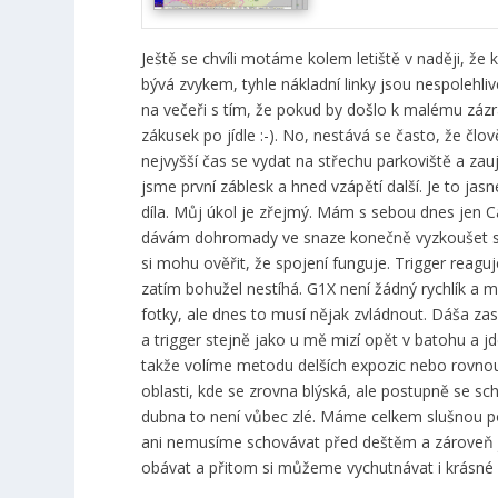
Ještě se chvíli motáme kolem letiště v naději, že 
bývá zvykem, tyhle nákladní linky jsou nespolehl
na večeři s tím, že pokud by došlo k malému zázr
zákusek po jídle :-). No, nestává se často, že člov
nejvyšší čas se vydat na střechu parkoviště a zau
jsme první záblesk a hned vzápětí další. Je to ja
díla. Můj úkol je zřejmý. Mám s sebou dnes jen C
dávám dohromady ve snaze konečně vyzkoušet sch
si mohu ověřit, že spojení funguje. Trigger reaguj
zatím bohužel nestíhá. G1X není žádný rychlík a
fotky, ale dnes to musí nějak zvládnout. Dáša za
a trigger stejně jako u mě mizí opět v batohu a jde
takže volíme metodu delších expozic nebo rovno
oblasti, kde se zrovna blýská, ale postupně se s
dubna to není vůbec zlé. Máme celkem slušnou poz
ani nemusíme schovávat před deštěm a zároveň 
obávat a přitom si můžeme vychutnávat i krásné z