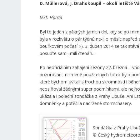
D. Müllerová, J. Drahokoupil – okolí letiště 
text: Honza
Byl to jeden z pěkných jarních dní, kdy se po mírn
byla v rozkvětu o pár týdnů ne-li o měsíc napřed a
bouřkovém počasí :-). 3. duben 2014 se tak stává
posuďte sami, milí čtenáři…
Po neoficiálním zahájení sezóny 22. března – vh
pozorování, nicméně použitelných fotek bylo pom
které bychom uvítali s trochou skromnosti i během 
neoslňoval žádnými super podmínkami, ale nejho
ukázala i polední sondážka z Prahy Libuše. Ani E
domněnky a potěšila nadržené stormchasery.
Sondážka z Prahy Libuš
© Český hydrometeorol