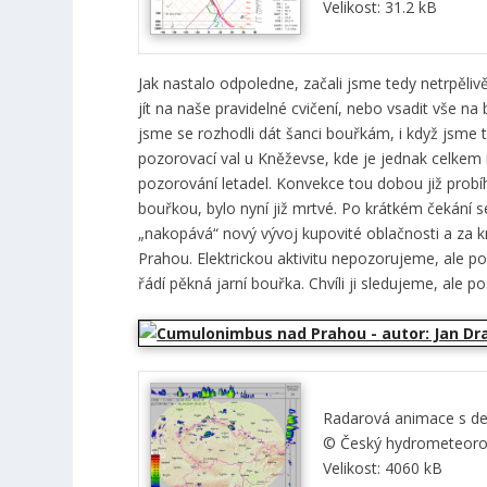
Velikost: 31.2 kB
Jak nastalo odpoledne, začali jsme tedy netrpělivě
jít na naše pravidelné cvičení, nebo vsadit vše n
jsme se rozhodli dát šanci bouřkám, i když jsme t
pozorovací val u Kněževse, kde je jednak celkem r
pozorování letadel. Konvekce tou dobou již probíha
bouřkou, bylo nyní již mrtvé. Po krátkém čekání s
„nakopává“ nový vývoj kupovité oblačnosti a za k
Prahou. Elektrickou aktivitu nepozorujeme, ale p
řádí pěkná jarní bouřka. Chvíli ji sledujeme, ale 
Radarová animace s det
© Český hydrometeorolo
Velikost: 4060 kB