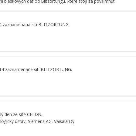
 bleskových dat od Blitzortungu, které stojí za povšimnutí:
14 zaznamenaná sítí BLITZORTUNG.
2014 zaznamenané sítí BLITZORTUNG.
lý den ze sítě CELDN.
ogický ústav, Siemens AG, Vaisala Oyj