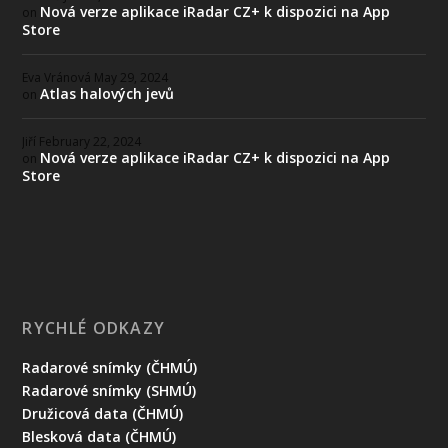
Nová verze aplikace iRadar CZ+ k dispozici na App
on
Store
Eva Vránová
May 29, 2024
Atlas halových jevů
on
Jiří
February 22, 2024
Nová verze aplikace iRadar CZ+ k dispozici na App
on
Store
RYCHLÉ ODKAZY
Radarové snímky (ČHMÚ)
Radarové snímky (SHMÚ)
Družicová data (ČHMÚ)
Blesková data (ČHMÚ)