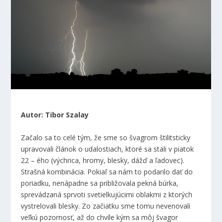
Autor: Tibor Szalay
Začalo sa to celé tým, že sme so švagrom štilitsticky
upravovali článok o udalostiach, ktoré sa stali v piatok
22 – ého (výchrica, hromy, blesky, dážď a ľadovec).
Strašná kombinácia. Pokiaľ sa nám to podarilo dať do
poriadku, nenápadne sa približovala pekná búrka,
sprevádzaná sprvoti svetielkujúcimi oblakmi z ktorých
vystrelovali blesky. Zo začiatku sme tomu nevenovali
veľkú pozornosť, až do chvíle kým sa môj švagor