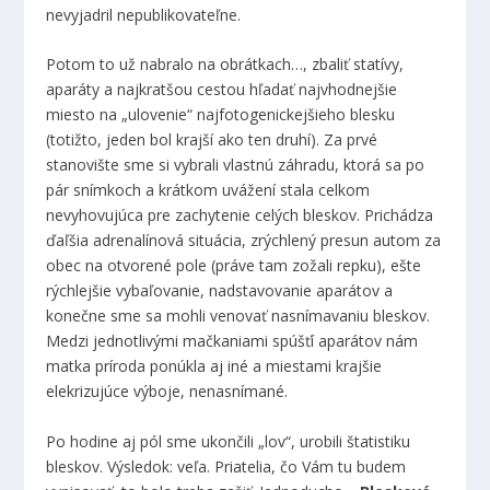
nevyjadril nepublikovateľne.
Potom to už nabralo na obrátkach…, zbaliť statívy,
aparáty a najkratšou cestou hľadať najvhodnejšie
miesto na „ulovenie“ najfotogenickejšieho blesku
(totižto, jeden bol krajší ako ten druhí). Za prvé
stanovište sme si vybrali vlastnú záhradu, ktorá sa po
pár snímkoch a krátkom uvážení stala celkom
nevyhovujúca pre zachytenie celých bleskov. Prichádza
ďaľšia adrenalínová situácia, zrýchlený presun autom za
obec na otvorené pole (práve tam zožali repku), ešte
rýchlejšie vybaľovanie, nadstavovanie aparátov a
konečne sme sa mohli venovať nasnímavaniu bleskov.
Medzi jednotlivými mačkaniami spúšťí aparátov nám
matka príroda ponúkla aj iné a miestami krajšie
elekrizujúce výboje, nenasnímané.
Po hodine aj pól sme ukončili „lov“, urobili štatistiku
bleskov. Výsledok: veľa. Priatelia, čo Vám tu budem