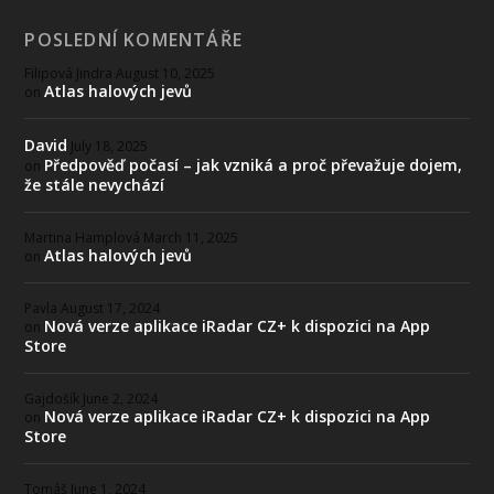
POSLEDNÍ KOMENTÁŘE
Filipová Jindra
August 10, 2025
Atlas halových jevů
on
David
July 18, 2025
Předpověď počasí – jak vzniká a proč převažuje dojem,
on
že stále nevychází
Martina Hamplová
March 11, 2025
Atlas halových jevů
on
Pavla
August 17, 2024
Nová verze aplikace iRadar CZ+ k dispozici na App
on
Store
Gajdošík
June 2, 2024
Nová verze aplikace iRadar CZ+ k dispozici na App
on
Store
Tomáš
June 1, 2024