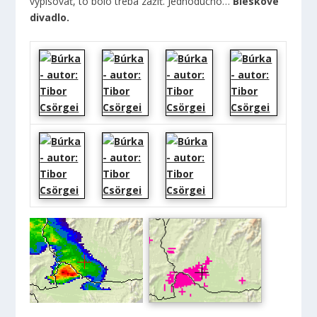
vypisovať, to bolo treba zažiť. Jednoducho…
Bleskové
divadlo.