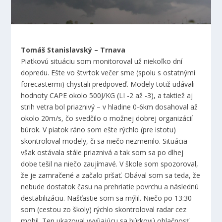
Tomáš Stanislavský – Trnava
Piatkovú situáciu som monitoroval už niekoľko dní
dopredu. Ešte vo štvrtok večer sme (spolu s ostatnými
forecastermi) chystali predpoveď. Modely totiž udávali
hodnoty CAPE okolo 500J/KG (LI -2 až -3), a taktiež aj
strih vetra bol priaznivý – v hladine 0-6km dosahoval až
okolo 20m/s, čo svedčilo o možnej dobrej organizácií
búrok. V piatok ráno som ešte rýchlo (pre istotu)
skontroloval modely, či sa niečo nezmenilo. Situácia
však ostávala stále priaznivá a tak som sa po dlhej
dobe tešil na niečo zaujímavé. V škole som spozoroval,
že je zamračené a začalo pršať. Obával som sa teda, že
nebude dostatok času na prehriatie povrchu a následnú
destabilizáciu. Našťastie som sa mýlil. Niečo po 13:30
som (cestou zo školy) rýchlo skontroloval radar cez
mobil. Ten ukazoval vyvíjajúcu sa búrkovú oblačnosť