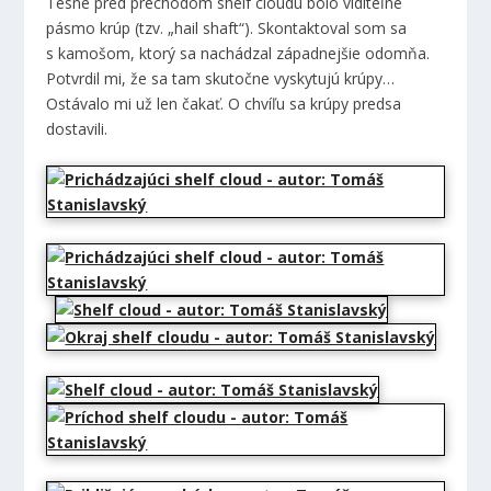
Tesne pred prechodom shelf cloudu bolo viditeľné
pásmo krúp (tzv. „hail shaft“). Skontaktoval som sa
s kamošom, ktorý sa nachádzal západnejšie odomňa.
Potvrdil mi, že sa tam skutočne vyskytujú krúpy…
Ostávalo mi už len čakať. O chvíľu sa krúpy predsa
dostavili.