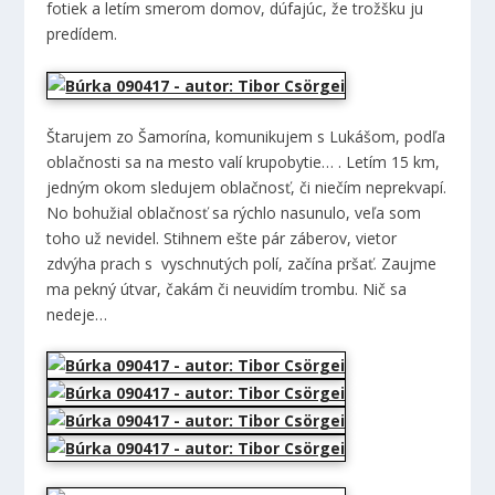
fotiek a letím smerom domov, dúfajúc, že trožšku ju
predídem.
Štarujem zo Šamorína, komunikujem s Lukášom, podľa
oblačnosti sa na mesto valí krupobytie… . Letím 15 km,
jedným okom sledujem oblačnosť, či niečím neprekvapí.
No bohužial oblačnosť sa rýchlo nasunulo, veľa som
toho už nevidel. Stihnem ešte pár záberov, vietor
zdvýha prach s vyschnutých polí, začína pršať. Zaujme
ma pekný útvar, čakám či neuvidím trombu. Nič sa
nedeje…