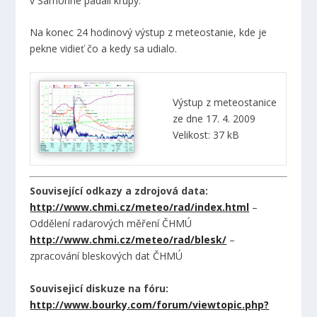
v Šamoríne padali krupy.
Na konec 24 hodinový výstup z meteostanie, kde je
pekne vidieť čo a kedy sa udialo.
Výstup z meteostanice
ze dne 17. 4. 2009
Velikost: 37 kB
Související odkazy a zdrojová data:
http://www.chmi.cz/meteo/rad/index.html
–
Oddělení radarových měření ČHMÚ
http://www.chmi.cz/meteo/rad/blesk/
–
zpracování bleskových dat ČHMÚ
Souvisejicí diskuze na fóru:
http://www.bourky.com/forum/viewtopic.php?