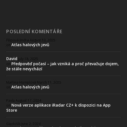
POSLEDNÍ KOMENTÁŘE
Filipová Jindra
August 10, 2025
Atlas halových jevů
on
David
July 18, 2025
Předpověď počasí – jak vzniká a proč převažuje dojem,
on
že stále nevychází
Martina Hamplová
March 11, 2025
Atlas halových jevů
on
Pavla
August 17, 2024
Nová verze aplikace iRadar CZ+ k dispozici na App
on
Store
Gajdošík
June 2, 2024