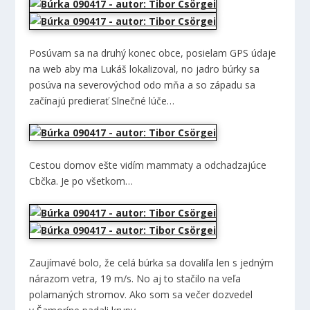
Posúvam sa na druhý konec obce, posielam GPS údaje
na web aby ma Lukáš lokalizoval, no jadro búrky sa
posúva na severovýchod odo mňa a so západu sa
začínajú predierať Slnečné lúče…
Cestou domov ešte vidím mammaty a odchadzajúce
Cbčka. Je po všetkom…
Zaujímavé bolo, že celá búrka sa dovaliľa len s jedným
nárazom vetra, 19 m/s. No aj to stačilo na veľa
polamaných stromov. Ako som sa večer dozvedel