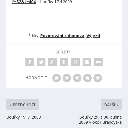
f=32&t=404
– bouřky 17.4.2009
Štítky:
Pozorování z domova
,
Výjezd
SDÍLET:
HODNOTIT:
PŘEDCHOZÍ
DALŠÍ
Bouřky 19. 8. 2008
Bouřky 29. a 30. dubna
2009 v okolí Brandýska