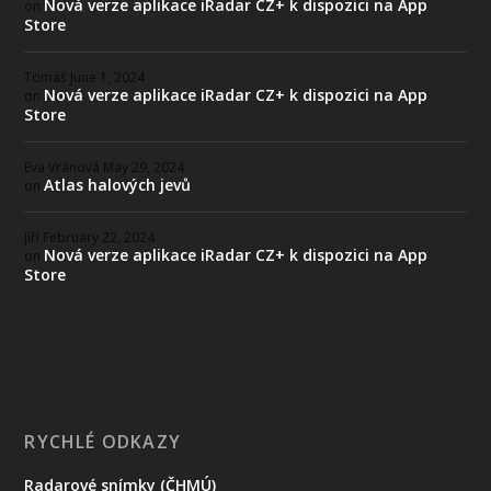
Nová verze aplikace iRadar CZ+ k dispozici na App
on
Store
Tomáš
June 1, 2024
Nová verze aplikace iRadar CZ+ k dispozici na App
on
Store
Eva Vránová
May 29, 2024
Atlas halových jevů
on
Jiří
February 22, 2024
Nová verze aplikace iRadar CZ+ k dispozici na App
on
Store
RYCHLÉ ODKAZY
Radarové snímky (ČHMÚ)