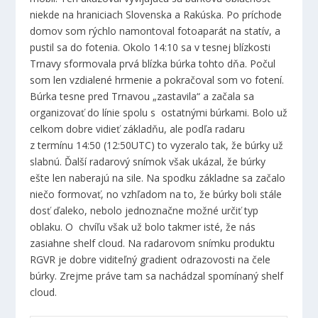
niekde na hraniciach Slovenska a Rakúska. Po príchode
domov som rýchlo namontoval fotoaparát na statív, a
pustil sa do fotenia. Okolo 14:10 sa v tesnej blízkosti
Trnavy sformovala prvá blízka búrka tohto dňa. Počul
som len vzdialené hrmenie a pokračoval som vo fotení.
Búrka tesne pred Trnavou „zastavila“ a začala sa
organizovať do línie spolu s ostatnými búrkami. Bolo už
celkom dobre vidieť základňu, ale podľa radaru
z termínu 14:50 (12:50UTC) to vyzeralo tak, že búrky už
slabnú. Ďalší radarový snímok však ukázal, že búrky
ešte len naberajú na sile. Na spodku základne sa začalo
niečo formovať, no vzhľadom na to, že búrky boli stále
dosť ďaleko, nebolo jednoznačne možné určiť typ
oblaku. O chvíľu však už bolo takmer isté, že nás
zasiahne shelf cloud. Na radarovom snímku produktu
RGVR je dobre viditeľný gradient odrazovosti na čele
búrky. Zrejme práve tam sa nachádzal spomínaný shelf
cloud.