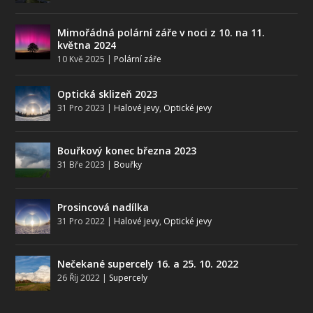
Mimořádná polární záře v noci z 10. na 11.
května 2024
10 Kvě 2025
|
Polární záře
Optická sklizeň 2023
31 Pro 2023
|
Halové jevy
,
Optické jevy
Bouřkový konec března 2023
31 Bře 2023
|
Bouřky
Prosincová nadílka
31 Pro 2022
|
Halové jevy
,
Optické jevy
Nečekané supercely 16. a 25. 10. 2022
26 Říj 2022
|
Supercely