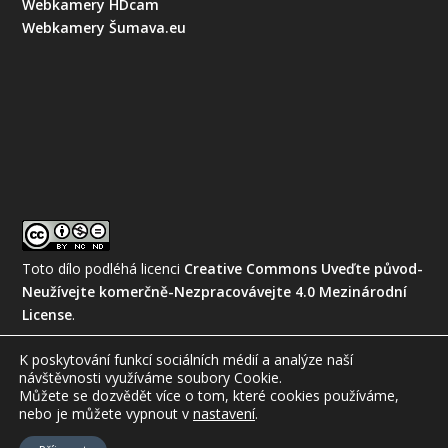
Webkamery HDcam
Webkamery Šumava.eu
Toto dílo podléhá licenci
Creative Commons Uveďte původ-
Neužívejte komerčně-Nezpracovávejte 4.0 Mezinárodní
License
.
K poskytování funkcí sociálních médií a analýze naší
návštěvnosti využíváme soubory Cookie.
Můžete se dozvědět více o tom, které cookies používáme,
nebo je můžete vypnout
v
nastavení
.
© 2026
Amatérská meteorologická společnost, z.s.