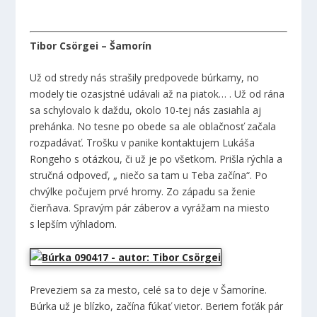
Tibor Csörgei – Šamorín
Už od stredy nás strašily predpovede búrkamy, no
modely tie ozasjstné udávali až na piatok… . Už od rána
sa schylovalo k daždu, okolo 10-tej nás zasiahla aj
prehánka. No tesne po obede sa ale oblačnosť začala
rozpadávať. Trošku v panike kontaktujem Lukáša
Rongeho s otázkou, či už je po všetkom. Prišla rýchla a
stručná odpoveď, „ niečo sa tam u Teba začína“. Po
chvýlke počujem prvé hromy. Zo západu sa ženie
čierňava. Spravým pár záberov a vyrážam na miesto
s lepším výhladom.
Preveziem sa za mesto, celé sa to deje v Šamoríne.
Búrka už je blízko, začína fúkať vietor. Beriem foťák pár