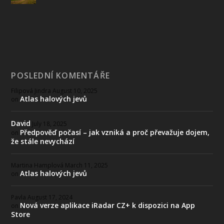
POSLEDNÍ KOMENTÁŘE
Filipová Jindra
August 10, 2025
Atlas halových jevů
on
David
July 18, 2025
Předpověď počasí – jak vzniká a proč převažuje dojem,
on
že stále nevychází
Martina Hamplová
March 11, 2025
Atlas halových jevů
on
Pavla
August 17, 2024
Nová verze aplikace iRadar CZ+ k dispozici na App
on
Store