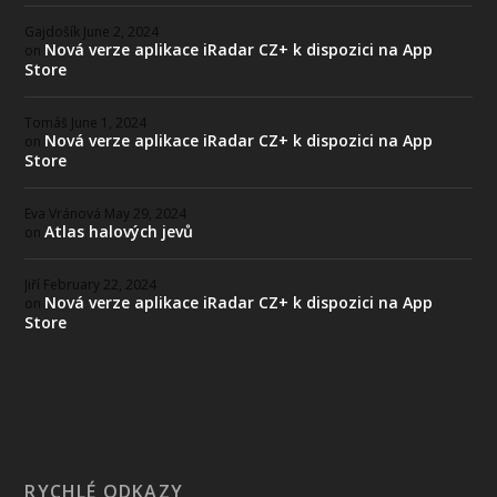
Gajdošík
June 2, 2024
Nová verze aplikace iRadar CZ+ k dispozici na App
on
Store
Tomáš
June 1, 2024
Nová verze aplikace iRadar CZ+ k dispozici na App
on
Store
Eva Vránová
May 29, 2024
Atlas halových jevů
on
Jiří
February 22, 2024
Nová verze aplikace iRadar CZ+ k dispozici na App
on
Store
RYCHLÉ ODKAZY