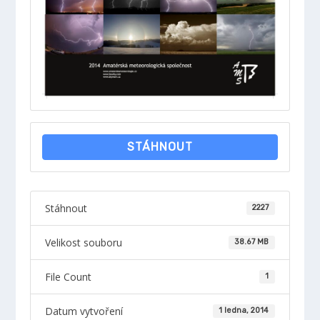
STÁHNOUT
Stáhnout
2227
Velikost souboru
38.67 MB
File Count
1
Datum vytvoření
1 ledna, 2014