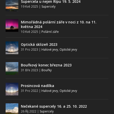
Supercela u nejen Řípu 19. 5. 2024
19 Kvě 2025
|
Supercely
Mimořádná polární záře v noci z 10. na 11.
května 2024
10 Kvě 2025
|
Polární záře
Optická sklizeň 2023
31 Pro 2023
|
Halové jevy
,
Optické jevy
Bouřkový konec března 2023
31 Bře 2023
|
Bouřky
Prosincová nadílka
31 Pro 2022
|
Halové jevy
,
Optické jevy
Nečekané supercely 16. a 25. 10. 2022
26 Říj 2022
|
Supercely