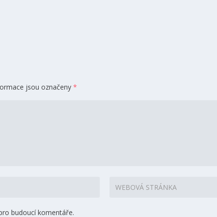
formace jsou označeny
*
 pro budoucí komentáře.