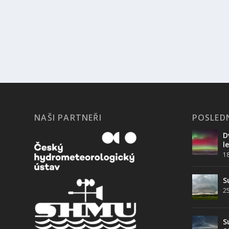
NAŠI PARTNEŘI
POSLEDN
D
l
1
S
25
S