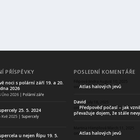
Í PŘÍSPĚVKY
POSLEDNÍ KOMENTÁŘE
Filipová Jindra
August 10, 2025
vě noci s polární září 19. a 20.
Atlas halových jevů
on
edna 2026
8 Úno 2026
|
Polární záře
David
July 18, 2025
Předpověď počasí – jak vzni
on
upercely 25. 5. 2024
převažuje dojem, že stále nev
 Kvě 2025
|
Supercely
Martina Hamplová
March 11, 2025
Atlas halových jevů
on
upercela u nejen Řípu 19. 5.