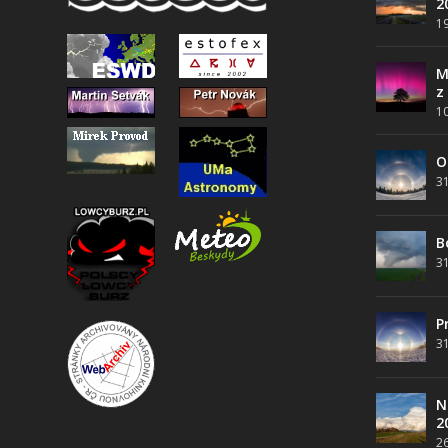
2
19
M
z
10
O
31
B
31
P
31
N
2
26