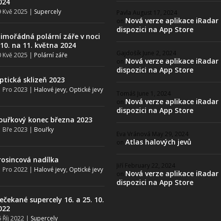
024
 Kvě 2025
|
Supercely
Pavla
August 17, 2024
Nová verze aplikace iRadar
on
dispozici na App Store
imořádná polární záře v noci
 10. na 11. května 2024
Gajdošík
June 2, 2024
 Kvě 2025
|
Polární záře
Nová verze aplikace iRadar
on
dispozici na App Store
ptická sklizeň 2023
 Pro 2023
|
Halové jevy
,
Optické jevy
Tomáš
June 1, 2024
Nová verze aplikace iRadar
on
dispozici na App Store
ouřkový konec března 2023
 Bře 2023
|
Bouřky
Eva Vránová
May 29, 2024
Atlas halových jevů
on
rosincová nadílka
Jiří
February 22, 2024
 Pro 2022
|
Halové jevy
,
Optické jevy
Nová verze aplikace iRadar
on
dispozici na App Store
ečekané supercely 16. a 25. 10.
022
 Říj 2022
|
Supercely