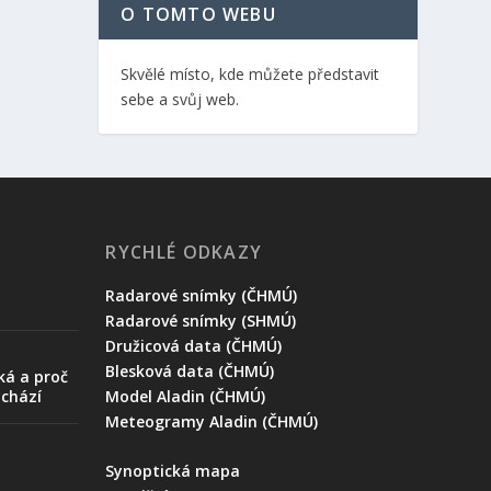
O TOMTO WEBU
Skvělé místo, kde můžete představit
sebe a svůj web.
RYCHLÉ ODKAZY
Radarové snímky (ČHMÚ)
Radarové snímky (SHMÚ)
Družicová data (ČHMÚ)
Blesková data (ČHMÚ)
ká a proč
ychází
Model Aladin (ČHMÚ)
Meteogramy Aladin (ČHMÚ)
Synoptická mapa