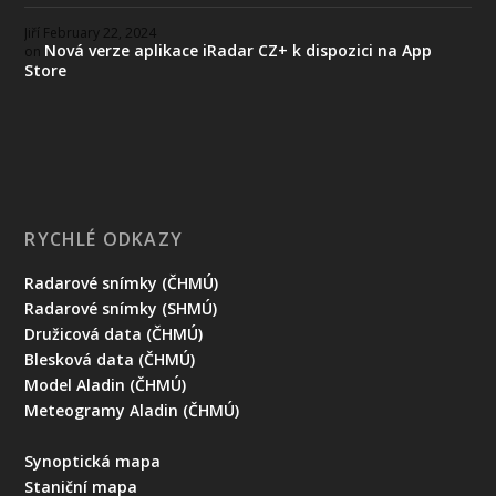
Jiří
February 22, 2024
Nová verze aplikace iRadar CZ+ k dispozici na App
on
Store
RYCHLÉ ODKAZY
Radarové snímky (ČHMÚ)
Radarové snímky (SHMÚ)
Družicová data (ČHMÚ)
Blesková data (ČHMÚ)
Model Aladin (ČHMÚ)
Meteogramy Aladin (ČHMÚ)
Synoptická mapa
Staniční mapa