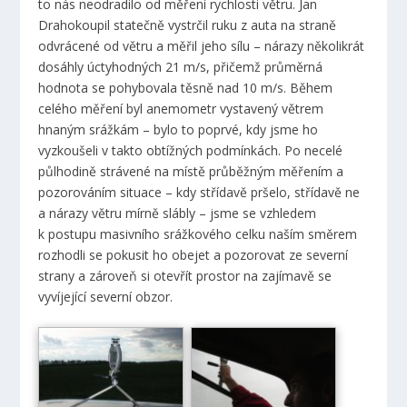
to nás neodradilo od měření rychlosti větru. Jan
Drahokoupil statečně vystrčil ruku z auta na straně
odvrácené od větru a měřil jeho sílu – nárazy několikrát
dosáhly úctyhodných 21 m/s, přičemž průměrná
hodnota se pohybovala těsně nad 10 m/s. Během
celého měření byl anemometr vystavený větrem
hnaným srážkám – bylo to poprvé, kdy jsme ho
vyzkoušeli v takto obtížných podmínkách. Po necelé
půlhodině strávené na místě průběžným měřením a
pozorováním situace – kdy střídavě pršelo, střídavě ne
a nárazy větru mírně slábly – jsme se vzhledem
k postupu masivního srážkového celku naším směrem
rozhodli se pokusit ho obejet a pozorovat ze severní
strany a zároveň si otevřít prostor na zajímavě se
vyvíjející severní obzor.