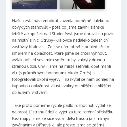
Naše cesta nás tentokrát zavedla poměrně daleko od
obvyklých stanovišť – poté co jsme zavrhli slánské
letiště a kopeček nad Studeněvsí, jsme dorazili na pozici
na místní silnici Otruby–Královice nedaleko železniční
zastávky Královice. Zde se nám otevřel pohled jižním
směrem na oblačnost, které jsme se chtěli vyhnout,
avšak pohled severním směrem byl zakrytý druhou
stranou údolí. Chvíli jsme na místě setrvali, opět měřili
vítr (s průměrnými hodnotami okolo 7 m/s) a
fotografovali okolní výjevy – naskýtal se nám pohled na
kupovitou oblačnost zhusta zakrytou nižšími a bližšími
oblačnými vrstvami.
Také proto poměrně rychle padlo rozhodnutí vydat se
na protější stranu údolí a vyjet za tuto terénní překážku.
Bez mapy jsme se sice vydali delší trasou (a s mírným
zaváháním v Dřínově:-), ale přesto jsme se zdárně