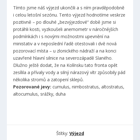
Tímto jsme náš výjezd ukončili a s ním pravděpodobně
i celou letošní sezónu. Tento výjezd hodnotíme veskrze
pozitivně – po dlouhé „bezvýjezdové“ době jsme si
protáhli kosti, vyzkoušeli anemometr v náročnějších
podmínkách i s novými možnostmi upevnění na
ministativ a v neposlední řadě otestovali i dvě nová
pozorovací místa – u zlonického nádraží a na konci
uzavřené hlavní silnice na severozápadě Slaného.
Dlužno ještě dodat, že na Kolínsku tato fronta opět
zesílila a přívaly vody a silný nárazový vítr způsobily pád
několika stromů a zatopení sklepů.
Pozorované jevy:
cumulus, nimbostratus, altostratus,
altocumulus, srážky, duha
Štítky:
Výjezd