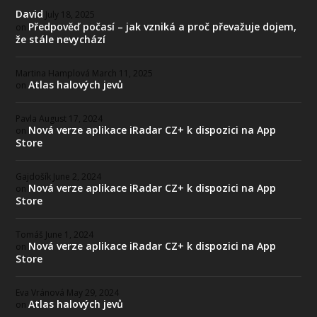
David
July 18, 2025
Předpověď počasí – jak vzniká a proč převažuje dojem,
on
že stále nevychází
Martina Hamplová
March 11, 2025
Atlas halových jevů
on
Pavla
August 17, 2024
Nová verze aplikace iRadar CZ+ k dispozici na App
on
Store
Gajdošík
June 2, 2024
Nová verze aplikace iRadar CZ+ k dispozici na App
on
Store
Tomáš
June 1, 2024
Nová verze aplikace iRadar CZ+ k dispozici na App
on
Store
Eva Vránová
May 29, 2024
Atlas halových jevů
on