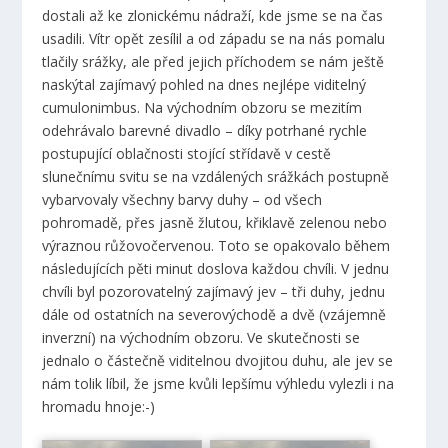
dostali až ke zlonickému nádraží, kde jsme se na čas
usadili. Vítr opět zesílil a od západu se na nás pomalu
tlačily srážky, ale před jejich příchodem se nám ještě
naskýtal zajímavý pohled na dnes nejlépe viditelný
cumulonimbus. Na východním obzoru se mezitím
odehrávalo barevné divadlo – díky potrhané rychle
postupující oblačnosti stojící střídavě v cestě
slunečnímu svitu se na vzdálených srážkách postupně
vybarvovaly všechny barvy duhy – od všech
pohromadě, přes jasně žlutou, křiklavě zelenou nebo
výraznou růžovočervenou. Toto se opakovalo během
následujících pěti minut doslova každou chvíli. V jednu
chvíli byl pozorovatelný zajímavý jev – tři duhy, jednu
dále od ostatních na severovýchodě a dvě (vzájemně
inverzní) na východním obzoru. Ve skutečnosti se
jednalo o částečně viditelnou dvojitou duhu, ale jev se
nám tolik líbil, že jsme kvůli lepšímu výhledu vylezli i na
hromadu hnoje:-)