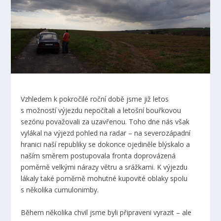
Vzhledem k pokročilé roční době jsme již letos
s možností výjezdu nepočítali a letošní bouřkovou
sezónu považovali za uzavřenou. Toho dne nás však
vylákal na výjezd pohled na radar – na severozápadní
hranici naší republiky se dokonce ojediněle blýskalo a
naším směrem postupovala fronta doprovázená
poměrně velkými nárazy větru a srážkami. K výjezdu
lákaly také poměrně mohutné kupovité oblaky spolu
s několika cumulonimby.
Během několika chvil jsme byli připraveni vyrazit – ale