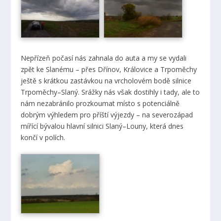
Nepřízeň počasí nás zahnala do auta a my se vydali
zpět ke Slanému – přes Dřínov, Královice a Trpoměchy
ještě s krátkou zastávkou na vrcholovém bodě silnice
Trpoměchy–Slaný. Srážky nás však dostihly i tady, ale to
nám nezabránilo prozkoumat místo s potenciálně
dobrým výhledem pro příští výjezdy – na severozápad
mířící bývalou hlavní silnici Slaný–Louny, která dnes
končí v polích.