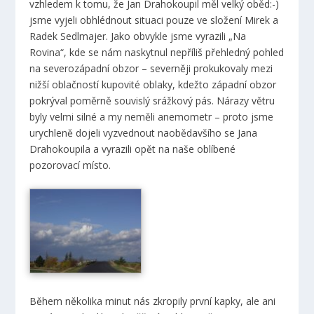
vzhledem k tomu, že Jan Drahokoupil měl velký oběd:-)
jsme vyjeli obhlédnout situaci pouze ve složení Mirek a
Radek Sedlmajer. Jako obvykle jsme vyrazili „Na
Rovina“, kde se nám naskytnul nepříliš přehledný pohled
na severozápadní obzor – severněji prokukovaly mezi
nižší oblačností kupovité oblaky, kdežto západní obzor
pokrýval poměrně souvislý srážkový pás. Nárazy větru
byly velmi silné a my neměli anemometr – proto jsme
urychleně dojeli vyzvednout naobědavšího se Jana
Drahokoupila a vyrazili opět na naše oblíbené
pozorovací místo.
Během několika minut nás zkropily první kapky, ale ani