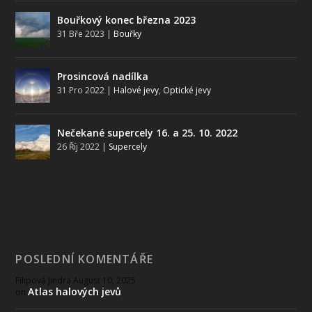
Bouřkový konec března 2023
31 Bře 2023
|
Bouřky
Prosincová nadílka
31 Pro 2022
|
Halové jevy
,
Optické jevy
Nečekané supercely 16. a 25. 10. 2022
26 Říj 2022
|
Supercely
POSLEDNÍ KOMENTÁŘE
Filipová Jindra
August 10, 2025
Atlas halových jevů
on