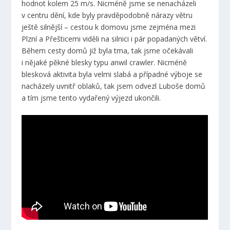
hodnot kolem 25 m/s. Nicméně jsme se nenacházeli
v centru dění, kde byly pravděpodobně nárazy větru
ještě silnější – cestou k domovu jsme zejména mezi
Plzní a Přešticemi viděli na silnici i pár popadaných větví.
Během cesty domů již byla tma, tak jsme očekávali
i nějaké pěkné blesky typu anwil crawler. Nicméně
blesková aktivita byla velmi slabá a případné výboje se
nacházely uvnitř oblaků, tak jsem odvezl Luboše domů
a tím jsme tento vydařený výjezd ukončili.