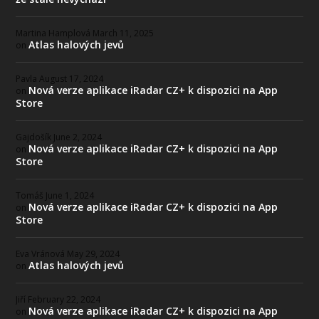
Martina Hamplová
March 11, 2025
Atlas halových jevů
on
Pavla
August 17, 2024
Nová verze aplikace iRadar CZ+ k dispozici na App
on
Store
Gajdošík
June 2, 2024
Nová verze aplikace iRadar CZ+ k dispozici na App
on
Store
Tomáš
June 1, 2024
Nová verze aplikace iRadar CZ+ k dispozici na App
on
Store
Eva Vránová
May 29, 2024
Atlas halových jevů
on
Jiří
February 22, 2024
Nová verze aplikace iRadar CZ+ k dispozici na App
on