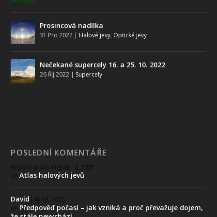
Prosincová nadílka
31 Pro 2022
|
Halové jevy
,
Optické jevy
Nečekané supercely 16. a 25. 10. 2022
26 Říj 2022
|
Supercely
POSLEDNÍ KOMENTÁŘE
Filipová Jindra
August 10, 2025
Atlas halových jevů
on
David
July 18, 2025
Předpověď počasí – jak vzniká a proč převažuje dojem,
on
že stále nevychází