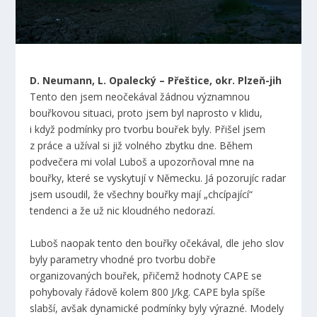
D. Neumann, L. Opalecký – Přeštice, okr. Plzeň-jih
Tento den jsem neočekával žádnou významnou
bouřkovou situaci, proto jsem byl naprosto v klidu,
i když podmínky pro tvorbu bouřek byly. Přišel jsem
z práce a užíval si již volného zbytku dne. Během
podvečera mi volal Luboš a upozorňoval mne na
bouřky, které se vyskytují v Německu. Já pozorujíc radar
jsem usoudil, že všechny bouřky mají „chcípající“
tendenci a že už nic kloudného nedorazí.
Luboš naopak tento den bouřky očekával, dle jeho slov
byly parametry vhodné pro tvorbu dobře
organizovaných bouřek, přičemž hodnoty CAPE se
pohybovaly řádově kolem 800 J/kg. CAPE byla spíše
slabší, avšak dynamické podmínky byly výrazné. Modely