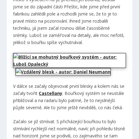
jsme se do západní části Přeštic, kde jsme před první
fabrikou zahlédli pole a rozhodli jsme se, že to je to
pravé místo na pozorování. Ihned jsme rozbalili
techniku, já jsem začal rovnou dělat časosběrné
snímky. Luboš se zaměřoval na detaily, ale moc nefotil,
jelikož si bouřku spíše vychutnával.
V dálce se začaly objevovat první blesky a kolem nás se
začaly tvořit
Castellany
. Bouřkový systém se neustále
přibližoval a na radaru bylo patrné, že to nejsilnější
půjde severně. Ale to jsme ještě nevěděli, co nás čeká.
Začalo se již stmívat. S přicházející bouřkou to bylo
stmívání rychlejší než normálně, navíc při pohledu těsně
nad horizont jsme se podivili, co zajímavého se tam