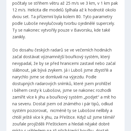
počítaly se střihem větru až 25 m/s ve 3 km, v 1 km pak
12 m/s. Helicita dle modelů šplhala až k hodnotě okolo
dvou set. Ta přízemní byla kolem 80. Tyto parametry
podle Luboše nevylučovaly tvorbu ojedinělé supercely.
Ty se nakonec vytvořily pouze v Bavorsku, kde také
zanikly.
Do dosahu českých radarů se ve večerních hodinách
začal dostávat významnější bouřkový systém, který
nevypadal, že by se před hranicemi zastavil nebo začal
slábnout, jak bývá zvykem. Já i Luboš jsme zbystřili a
narychlo jsme se domluvili na výjezdu. Podle
dostupných radarových snímků, které jsem prohlížel
i během cesty k Lubošovi, jsme se nakonec rozhodli
zamířit více k jihu a bouřkový systém „podjet“ a mít ho
na severu. Dostal jsem od známého i pár tipů, odkud
systém pozorovat, nicméně ty se Lubošovi nelíbily a
chtěl ještě více k jihu, za Přeštice. Když už jsme téměř
zoufale projížděli Přeštickem a hledali nějaké dobré
místo s výhledem na již přicházející bouřku, dostali