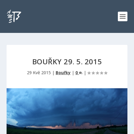
BOUŘKY 29. 5. 2015
29 Kvě 2015
|
Bouřky
|
0
|