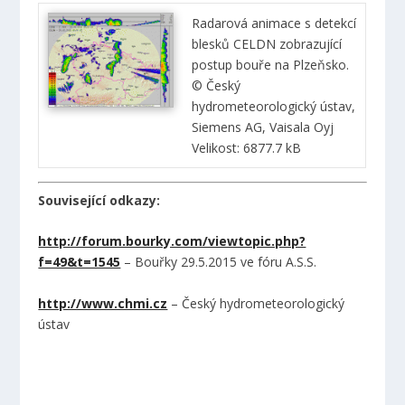
Radarová animace s detekcí
blesků CELDN zobrazující
postup bouře na Plzeňsko.
© Český
hydrometeorologický ústav,
Siemens AG, Vaisala Oyj
Velikost: 6877.7 kB
Související odkazy:
http://forum.bourky.com/viewtopic.php?
f=49&t=1545
– Bouřky 29.5.2015 ve fóru A.S.S.
http://www.chmi.cz
– Český hydrometeorologický
ústav