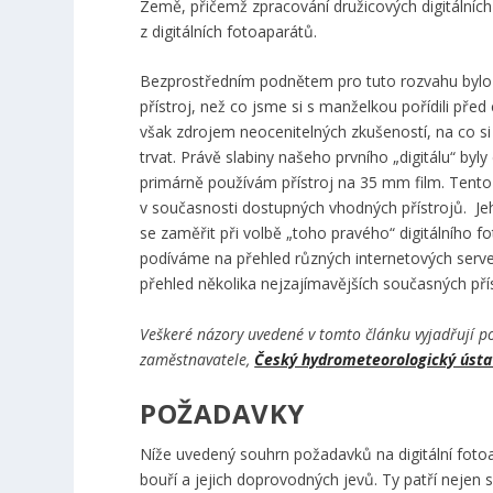
Země, přičemž zpracování družicových digitálníc
z digitálních fotoaparátů.
Bezprostředním podnětem pro tuto rozvahu bylo ro
přístroj, než co jsme si s manželkou pořídili před
však zdrojem neocenitelných zkušeností, na co si
trvat. Právě slabiny našeho prvního „digitálu“ 
primárně používám přístroj na 35 mm film. Tento
v současnosti dostupných vhodných přístrojů. Jeh
se zaměřit při volbě „toho pravého“ digitálního 
podíváme na přehled různých internetových server
přehled několika nejzajímavějších současných pří
Veškeré názory uvedené v tomto článku vyjadřují 
zaměstnavatele,
Český hydrometeorologický ústa
POŽADAVKY
Níže uvedený souhrn požadavků na digitální fotoa
bouří a jejich doprovodných jevů. Ty patří nejen 