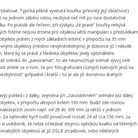
alovat. Typická pěkně vyvinutá bouřka (přesněji její oblačnost)
t na jednom záběru celou, nezbývá než mít po ruce dostatečně
dku. Po pravdě ale řečeno, při výskytu „té pravé“ bouřky nebývá
erých fotíme nejsou zrovna pro nějakou větší manipulaci s předsádkam
objektiv jedním z mých základních kritérií; v přepočtu na 35 mm
nými objektivy (míněno nevyměnitelnými) je dokonce již i několik
teré by se právě z hlediska objektivu jevily optimálními.
táž snímků do „panoramat“, to ale neumožňuje snímat vývoj celé
stě zmínit se o tom, že pro fotografování různých halových jevů na
zbytností“ (případně i kratší – to je ale již doménou drahých
vý) pohled i z dálky, zejména při „časosběrném“ snímání (viz dále).
eleobjektiv, v přepočtu alespoň kolem 100 mm. Budiž zde rovnou
 nabízejících zoom např. od 28 do 300 mm (a větší) v jednom
. Za optimální bych tudíž považoval rozsah 24 až cca 150 mm, za
si uvědomit, že nelze očekávat stejnou optickou kvalitu od titěrných
nalejších objektivů ať již DSLR zrcadlovek, nebo některých