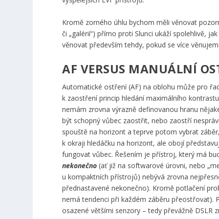
Kromě zorného úhlu bychom měli věnovat pozornost
či „galérií“) přímo proti Slunci ukáží spolehlivě, 
věnovat především tehdy, pokud se více věnujem
AF VERSUS MANUÁLNÍ OS
Automatické ostření (AF) na oblohu může pro řadu
k zaostření princip hledání maximálního kontrastu
nemám zrovna výrazně definovanou hranu nějaké
být schopný vůbec zaostřit, nebo zaostří nespr
spouště na horizont a teprve potom vybrat záběr, 
k okraji hledáčku na horizont, ale obojí představ
fungovat vůbec. Řešením je přístroj, který má bu
nekonečno
(ať již na softwarové úrovni, nebo „me
u kompaktních přístrojů) nebývá zrovna nejpřesně
přednastavené nekonečno). Kromě potlačení problém
nemá tendenci při každém záběru přeostřovat). 
osazené většími senzory – tedy převážně DSLR z