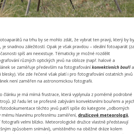
fotoaparátů na trhu by se mohlo zdát, že vybrat ten pravý, který by by
je snadnou záležitostí. Opak je však pravdou – ideální fotoaparát (z
časnosti spíš ani neexistuje. Tématicky je možné rozdělit
tografování různých optických jevů na obloze (např. halové a
 článek se zaměřuje především na fotografování
konvektivních bouří
 blesky). Vše zde řečené však platí i pro fotografování ostatních jevů
lánek není zaměřen na astronomickou fotografii.
o článku je má mírná frustrace, která vyplynula z poměrně podrobné
rojů. Již řadu let se profesně zabývám konvektivními bouřemi a jejic
ž fotodokumentace těchto jevů patří spíše do kategorie „odborných
ky mému hlavnímu profesnímu zaměření,
družicové meteorologii
,
í fotografii velmi blízko. Meteorologické družice vlastně představují
odlišným způsobem snímání), umístěného na oběžné dráze kolem