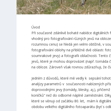
Úvod
Při současné zdánlivě bohaté nabídce digitálních 
vhodný pro fotografování různých jevů na obloze, 
rozumnou cenu) se hledá jen velmi obtížně, v sou
fotografování oblohy na přibližně dvě oblasti: fo
soumrakové jevy) a fotografii oblačnosti. Tento
jevů, které je mohou doprovázet (např. tornáda či
na obloze. Zároveň však rovnou zdůrazňuji, že č
Jedním z důvodů, které mě vedly k sepsání tohot
analýzy parametrů v současnosti nabízených příst
doprovodnými jevy (tornády, blesky, aj.), přičem
koníčků“ než do odborné náplně zaměstnání. Dí
které se věnuji od začátku 80. let, mám k digitáln
obdobu velkého digitálního fotoaparátu (byť s 