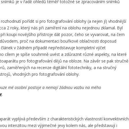
h snímků je v řadě ohledů téměř totožné se zpracováním snímků
zhodnutí pořídit si pro fotografování oblohy (a nejen jí) vhodnější
 cca 2 roky, který nás při zamíření na oblohu nejednou zklamal. Byl
 při koupi novějšího přístroje dát pozor, čeho se vyvarovat, na čem
byly důvodem, proč na dokumentaci bouřkové oblačnosti doposud
 článek v žádném případě nepředstavuje kompletní výčet
o cílem je spíše souhrnně uvést a zdůraznit různé aspekty, na které
fotoaparátu pro fotografování dějů na obloze. Na závěr se pak stručně
ů, zaměřených na recenze digitální fototechniky, a na stručný
strojů, vhodných pro fotografování oblohy.
pouze mé osobní postoje a nemají žádnou vazbu na mého
v
.
parát vyplývá především z charakteristických vlastností konvektivních
svou intenzitou mezi výjimečné jevy kolem nás, ale představují i