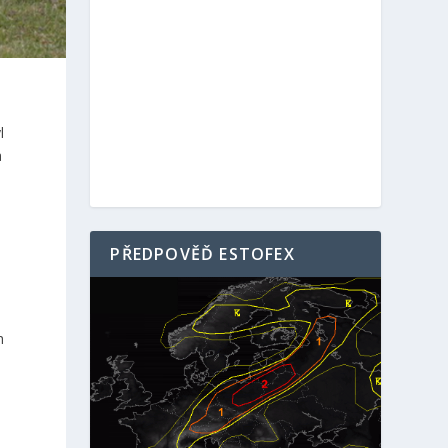
l
a
a
PŘEDPOVĚĎ ESTOFEX
h