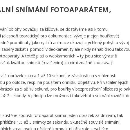
ÁLNÍ SNÍMÁNÍ FOTOAPARÁTEM,
vání oblohy považuji za klíčové, se dostáváme asi k tomu
jí (alespoň teoreticky) pro dokumentaci vývoje (nejen bouřkové)
ledně promítnuty jako rychlá animace ukazují zrychlený pohyb a vývoj
 záběry získat i pomocí videokamer, ty ale nikdy nenabídnou takovo
í fotoaparáty. A totéž platí o webkamerách – ty jsou sice výrazně
 avšak kvalitou snímků (rozlišením) za nimi značně zaostávají.
eví 1 obrázek za cca 1 až 10 sekund, v závislosti na vzdálenosti
ybu po obloze, resp. na použitém ohnisku objektivu. Při vzdálenějších
brázek za 5 až 10 sekund, pro bouřky v bezprostřední blízkosti je pa
 až 2 sekundy. V principu lze možnosti takovéhoto snímání rozdělit d
při stištěné spoušti fotoaparát snímá jeden obrázek za druhým, tak
jů přibližně 1,5 až 3 snímky za sekundu. Skutečně souvislé snímání
itálních zrcadlovek a některé kompaktní přístroje s rychlým