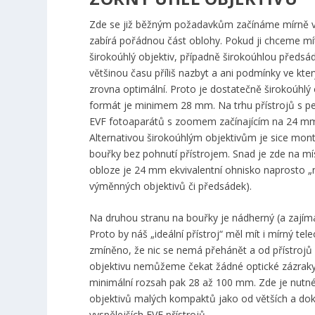
Zde se již běžným požadavkům začínáme mírně vzd
zabírá pořádnou část oblohy. Pokud ji chceme mí
širokoúhlý objektiv, případně širokoúhlou předsá
většinou času příliš nazbyt a ani podmínky ve kt
zrovna optimální. Proto je dostatečně širokoúhlý 
formát je minimem 28 mm. Na trhu přístrojů s pev
EVF fotoaparátů s zoomem začínajícím na 24 mm, k
Alternativou širokoúhlým objektivům je sice mon
bouřky bez pohnutí přístrojem. Snad je zde na mí
obloze je 24 mm ekvivalentní ohnisko naprosto „ne
výměnných objektivů či předsádek).
Na druhou stranu na bouřky je nádherný (a zajíma
Proto by náš „ideální přístroj“ měl mít i mírný t
zmíněno, že nic se nemá přehánět a od přístrojů
objektivu nemůžeme čekat žádné optické zázraky
minimální rozsah pak 28 až 100 mm. Zde je nutné 
objektivů malých kompaktů jako od větších a doko
vyspělejších EVF přístrojů.