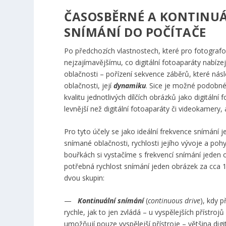
ČASOSBĚRNÉ A KONTINU
SNÍMÁNÍ DO POČÍTAČE
Po předchozích vlastnostech, které pro fotografo
nejzajímavějšímu, co digitální fotoaparáty nabíze
oblačnosti – pořízení sekvence záběrů, které nás
oblačnosti, její
dynamiku
. Sice je možné podobné
kvalitu jednotlivých dílčích obrázků jako digitáln
levnější než digitální fotoaparáty či videokamery,
Pro tyto účely se jako ideální frekvence snímání j
snímané oblačnosti, rychlosti jejího vývoje a poh
bouřkách si vystačíme s frekvencí snímání jeden o
potřebná rychlost snímání jeden obrázek za cca 1
dvou skupin:
—
Kontinuální snímání
(
continuous drive
), kdy 
rychle, jak to jen zvládá – u vyspělejších přístro
umožňují pouze vyspělejší přístroje – většina dig