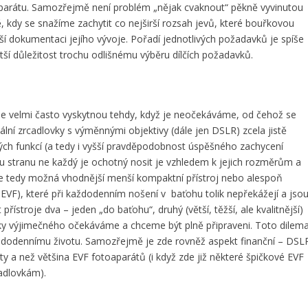
toaparátu. Samozřejmě není problém „nějak cvaknout“ pěkně vyvinutou
 kdy se snažíme zachytit co nejširší rozsah jevů, které bouřkovou
ší dokumentaci jejího vývoje. Pořadí jednotlivých požadavků je spíše
ětší důležitost trochu odlišnému výběru dílčích požadavků.
 se velmi často vyskytnou tehdy, když je neočekáváme, od čehož se
tální zrcadlovky s výměnnými objektivy (dále jen DSLR) zcela jistě
zených funkcí (a tedy i vyšší pravděpodobnost úspěšného zachycení
u stranu ne každý je ochotný nosit je vzhledem k jejich rozměrům a
 je tedy možná vhodnější menší kompaktní přístroj nebo alespoň
 EVF), které při každodenním nošení v baťohu tolik nepřekážejí a jso
řístroje dva – jeden „do baťohu“, druhý (větší, těžší, ale kvalitnější)
icky výjimečného očekáváme a chceme být plně připraveni. Toto dilem
každodennímu životu. Samozřejmě je zde rovněž aspekt finanční – DSL
y a než většina EVF fotoaparátů (i když zde již některé špičkové EVF
cadlovkám).