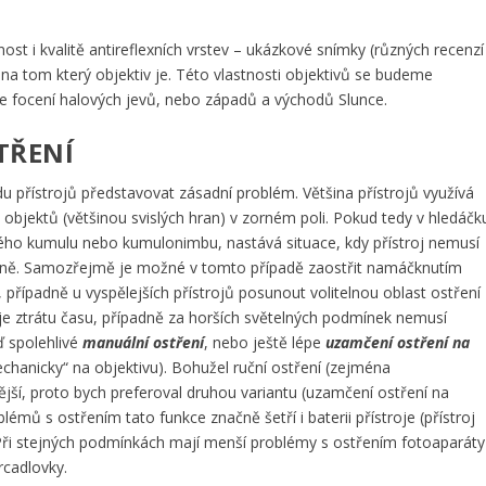
 i kvalitě antireflexních vrstev – ukázkové snímky (různých recenzí
jak na tom který objektiv je. Této vlastnosti objektivů se budeme
e focení halových jevů, nebo západů a východů Slunce.
TŘENÍ
 přístrojů představovat zásadní problém. Většina přístrojů využívá
 objektů (většinou svislých hran) v zorném poli. Pokud tedy v hledáčk
ho kumulu nebo kumulonimbu, nastává situace, kdy přístroj nemusí
ávně. Samozřejmě je možné v tomto případě zaostřit namáčknutím
případně u vyspělejších přístrojů posunout volitelnou oblast ostření
uje ztrátu času, případně za horších světelných podmínek nemusí
ď spolehlivé
manuální ostření
, nebo ještě lépe
uzamčení ostření na
chanicky“ na objektivu). Bohužel ruční ostření (zejména
jší, proto bych preferoval druhou variantu (uzamčení ostření na
ů s ostřením tato funkce značně šetří i baterii přístroje (přístroj
Při stejných podmínkách mají menší problémy s ostřením fotoaparáty
rcadlovky.