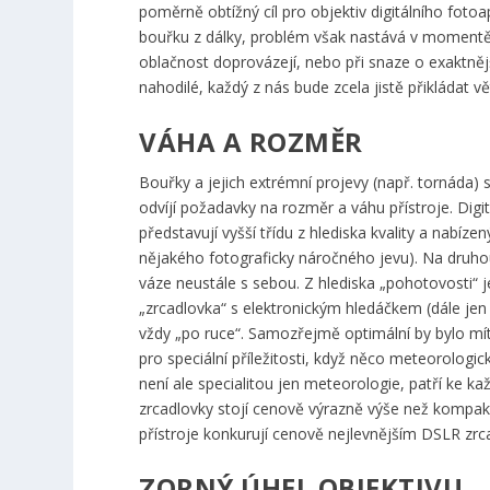
poměrně obtížný cíl pro objektiv digitálního fo
bouřku z dálky, problém však nastává v momentě,
oblačnost doprovázejí, nebo při snaze o exaktněj
nahodilé, každý z nás bude zcela jistě přikládat v
VÁHA A ROZMĚR
Bouřky a jejich extrémní projevy (např. tornáda)
odvíjí požadavky na rozměr a váhu přístroje. Digi
představují vyšší třídu z hlediska kvality a nabí
nějakého fotograficky náročného jevu). Na druho
váze neustále s sebou. Z hlediska „pohotovosti“
„zrcadlovka“ s elektronickým hledáčkem (dále jen
vždy „po ruce“. Samozřejmě optimální by bylo mít p
pro speciální příležitosti, když něco meteorolog
není ale specialitou jen meteorologie, patří ke 
zrcadlovky stojí cenově výrazně výše než kompakt
přístroje konkurují cenově nejlevnějším DSLR zr
ZORNÝ ÚHEL OBJEKTIVU