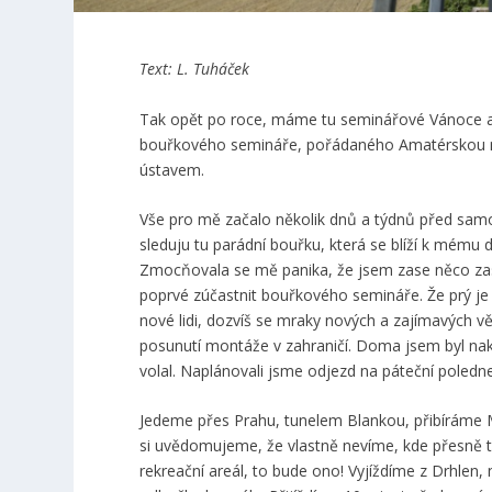
Text: L. Tuháček
Tak opět po roce, máme tu seminářové Vánoce an
bouřkového semináře, pořádaného Amatérskou 
ústavem.
Vše pro mě začalo několik dnů a týdnů před sam
sleduju tu parádní bouřku, která se blíží k mému 
Zmocňovala se mě panika, že jsem zase něco zaspal
poprvé zúčastnit bouřkového semináře. Že prý je
nové lidi, dozvíš se mraky nových a zajímavých vě
posunutí montáže v zahraničí. Doma jsem byl nak
volal. Naplánovali jsme odjezd na páteční poledn
Jedeme přes Prahu, tunelem Blankou, přibíráme M
si uvědomujeme, že vlastně nevíme, kde přesně to
rekreační areál, to bude ono! Vyjíždíme z Drhlen, 