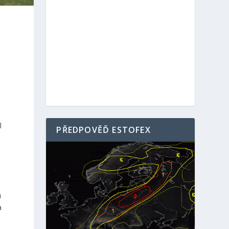
l
PŘEDPOVĚĎ ESTOFEX
u
a