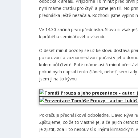
odbočka k areálu. Přijíždíme 10 minut před první 
nyní máme chatku pro čtyři a jsme jen tři. No pri
přednáška ještě nezačala. Rozhodli jsme vyplnit naš
Ve 14:30 začíná první přednáška. Slovo si však je
k průběhu seminářového víkendu.
O deset minut později se už ke slovu dostává prvn
pozorování a zaznamenávání počasí v jeho domovi
kolem půl čtvrté. Poté máme asi 5 minut přestáv
pokud bych napsal tento článek, neboť jsem tady v
jsem jí na to kývnul.
Pokračuje přednáškové odpoledne, David Rýva nás
Zjišťujeme, co že to vlastně je, a že jejich četnos
je zjistit, zda-li to nesouvisí s jinými klimatickými v