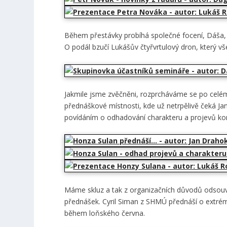
Během přestávky probíhá společné focení, Dáša, Ho
O podál bzučí Lukášův čtyřvrtulový dron, který v
Jakmile jsme zvěčněni, rozprcháváme se po celém
přednáškové místnosti, kde už netrpělivě čeká 
povídáním o odhadování charakteru a projevů ko
Máme skluz a tak z organizačních důvodů odsouvám
přednášek. Cyril Siman z SHMÚ přednáší o extré
během loňského června.