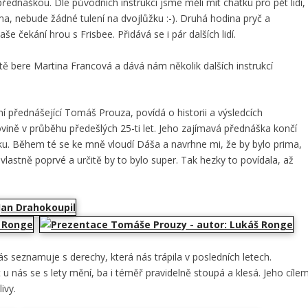
přednáškou. Dle původních instrukcí jsme měli mít chatku pro pět lidí,
ma, nebude žádné tulení na dvojlůžku :-). Druhá hodina pryč a
e čekání hrou s Frisbee. Přidává se i pár dalších lidí.
ště bere Martina Francová a dává nám několik dalších instrukcí
í přednášející Tomáš Prouza, povídá o historii a výsledcích
ně v průběhu předešlých 25-ti let. Jeho zajímavá přednáška končí
ku. Během té se ke mně vloudí Dáša a navrhne mi, že by bylo prima,
lastně poprvé a určitě by to bylo super. Tak hezky to povídala, až
 seznamuje s derechy, která nás trápila v posledních letech.
t u nás se s lety mění, ba i téměř pravidelně stoupá a klesá. Jeho cíle
livy.