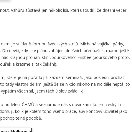
out. Vzhůru zůstává jen několik lidí, kteří usoudili, že dnešní večer
smi je snídaně formou švédských stolů. Míchaná vajíčka, párky,
. Do devíti, kdy je v plánu zahájení dnešních přednášek, máme ještě
t nad krajinou prohání stín „bouřkového“ Frisbee (bouřkového proto,
uřek a krátíme si tak čekání).
, které je na pořadu při každém semináři. Jako poslední přichází
o tady vlastně dělám. Ještě že se nikdo nikoho na nic dále neptá, to
pětím všech sil, jsem těch 8 slov zvládl :-).
vého oddělení ČHMÚ a seznamuje nás s novinkami kolem českých
ědomuji, kolik je kolem toho všeho práce, aby koncový uživatel jako
v pochopitelné podobě.