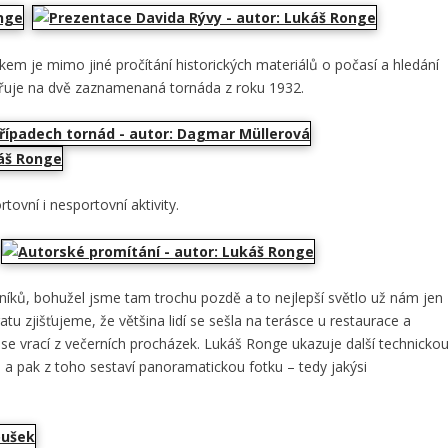
m je mimo jiné pročítání historických materiálů o počasí a hledání
řuje na dvě zaznamenaná tornáda z roku 1932.
rtovní i nesportovní aktivity.
níků, bohužel jsme tam trochu pozdě a to nejlepší světlo už nám jen
u zjišťujeme, že většina lidí se sešla na terásce u restaurace a
ní se vrací z večerních procházek. Lukáš Ronge ukazuje další technicko
a pak z toho sestaví panoramatickou fotku – tedy jakýsi