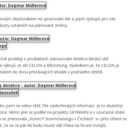
ovým zlepšovákem na zpracování dat a jejich výstupů pro nás
 názory ostatních na plánované změny.
ně povídají o produktech zobrazování detekce blesků sítě
ce výbojů ze sítí CELDN a Blitzortung. Výsledkem je, že CELDN je
leskem do dvou přistávajících letadel u pražského letiště.
u jsem se velice těšil. Dle zaslechnutých informací je to skutečný
Americe. Mimo jiné se podílel na projektu SKYWARN a v současné době
 se jmenovala „Konec?! Stormchasingu v Čechách“ a i přes těšení se
ě, že se za pár let budu muset dát třeba na focení motýlů.