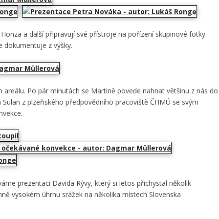
nza a další připravují své přístroje na pořízení skupinové fotky.
še dokumentuje z výšky.
 areálu. Po pár minutách se Martině povede nahnat většinu z nás do
Jan Sulan z plzeňského předpovědního pracoviště ČHMÚ se svým
nvekce.
e prezentaci Davida Rývy, který si letos přichystal několik
mně vysokém úhrnu srážek na několika místech Slovenska