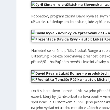
Poobědový program začíná David Rýva se svým n
uživatele. Následuje krátká diskuse, kde zjišťuje
Následně se k němu přidává Lukáš Ronge a společ
Blitzortung. Posléze porovnávají přesnosti detek
přesnější. Přibližují nám rovněž i letošní zásahy b
Další si bere slovo Tomáš Púčik. Na jeho přednášk
expert, který byl již několikrát na lovu bouří v 
spolupracuje s Estofexem a ESSL. Jeho přednáška
na jeho výklad mi trochu mrazilo v zádech v obav