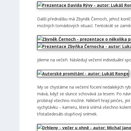
Další přednášku má Zbyněk Černoch, jehož koníčke
možných tornádových situací. Tentokrát se zamě
Jdeme na večeři. Následují večerní individuální spo
My se chystáme na večerní focení nedalekých ryb
mává, když se slunce schovává za lesem. Po návrat
probírají všechno možné. Někteří hrají pinčes, ji
vychytávku – kameru, která snímá všechno kolem 
třistašedesáti-stupňový snímek.