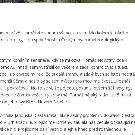
eb právě si pročítáte souhrn všeho, co se událo kolem letošního
meteorologickou společností a Českým hydrometeorologickým
otným konáním semináře, kdy se mi ozval Tomáš Novotný, zda-li
domovu. Ihned jsem vystřelil od večeře a začal kontrolovat situaci.
. Po chvilce mi řekl, že si dělá srandu a zda-li bych se letos nechtě
 menší účast a našlo by se tam místo i pro mou maličkost. „Poznáš
cí“, pokračoval. No to se ví, že pojedu, pokud si ovšem šéf nevymyslí
onec ve čtvrtek večer a jakoby měl Tomáš nějaký radar, za 5 minut
e od jeho bydliště v Novém Strašecí.
ichala Janouška. Cesta utíká, nikde žádný problém v dopravě. Cesto
 v Drhlenách je. Projíždíme Drhleny, zaujala nás cedule odkazující n
nikde nic. Projíždíme další vesnici a ejhle hned před rozhlednou je