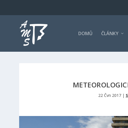
DOMŮ
ČLÁNKY
METEOROLOGICK
22 Čvn 2017
|
S