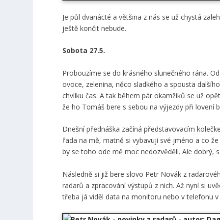
Je půl dvanácté a většina z nás se už chystá zalehn
ještě končit nebude.
Sobota 27.5.
Probouzíme se do krásného slunečného rána. Od o
ovoce, zelenina, něco sladkého a spousta dalšího
chvilku čas. A tak během pár okamžiků se už opě
že ho Tomáš bere s sebou na výjezdy při lovení bo
Dnešní přednáška začíná představovacím kolečkem
řada na mě, matně si vybavuji své jméno a co že t
by se toho ode mě moc nedozvěděli. Ale dobrý, s vy
Následně si již bere slovo Petr Novák z radaro
radarů a zpracování výstupů z nich. Až nyní si uv
třeba já viděl data na monitoru nebo v telefonu 