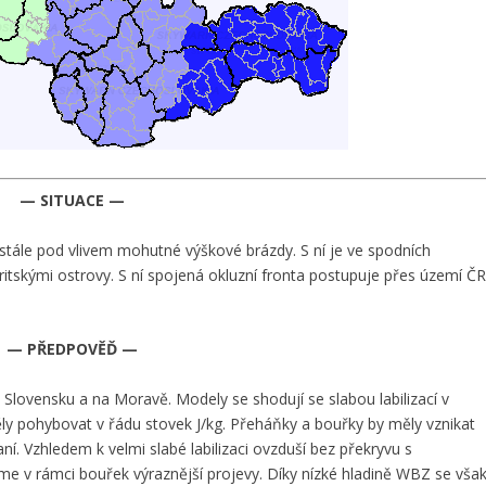
— SITUACE —
tále pod vlivem mohutné výškové brázdy. S ní je ve spodních
ritskými ostrovy. S ní spojená okluzní fronta postupuje přes území Č
— PŘEDPOVĚĎ —
ovensku a na Moravě. Modely se shodují se slabou labilizací v
 pohybovat v řádu stovek J/kg. Přeháňky a bouřky by měly vznikat
ní. Vzhledem k velmi slabé labilizaci ovzduší bez překryvu s
e v rámci bouřek výraznější projevy. Díky nízké hladině WBZ se vša