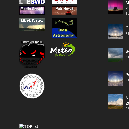
M
z
10
O
31
B
31
P
31
N
2
26