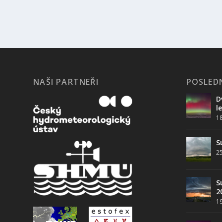
NAŠI PARTNEŘI
POSLEDN
D
l
1
S
25
S
2
19