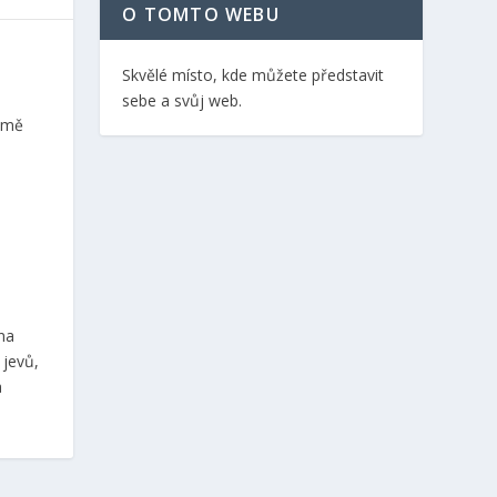
O TOMTO WEBU
Skvělé místo, kde můžete představit
sebe a svůj web.
romě
na
 jevů,
a