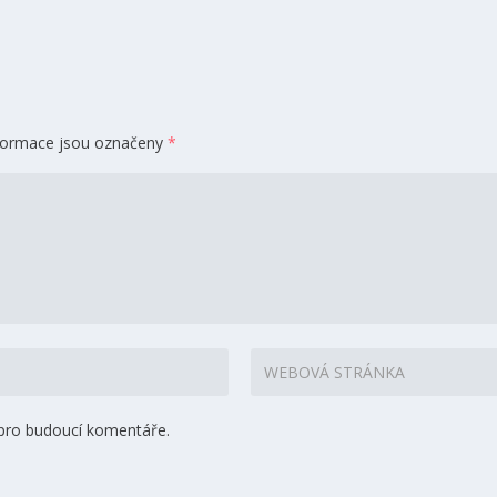
formace jsou označeny
*
 pro budoucí komentáře.