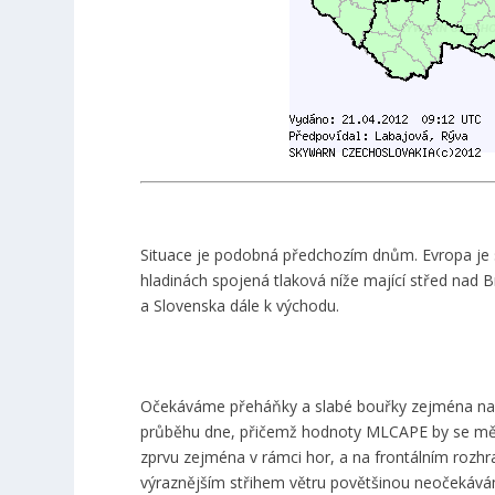
Situace je podobná předchozím dnům. Evropa je s
hladinách spojená tlaková níže mající střed nad B
a Slovenska dále k východu.
Očekáváme přeháňky a slabé bouřky zejména na Sl
průběhu dne, přičemž hodnoty MLCAPE by se měly
zprvu zejména v rámci hor, a na frontálním rozhra
výraznějším střihem větru povětšinou neočekávám