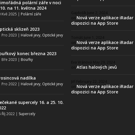
imořádná polární záře v noci
 10. na 11. května 2024
Gajdošík
June 2, 2024
 Kvě 2025
|
Polární záře
Nová verze aplikace iRadar
on
dispozici na App Store
ptická sklizeň 2023
 Pro 2023
|
Halové jevy
,
Optické jevy
Tomáš
June 1, 2024
Nová verze aplikace iRadar
on
dispozici na App Store
ouřkový konec března 2023
 Bře 2023
|
Bouřky
Eva Vránová
May 29, 2024
Atlas halových jevů
on
rosincová nadílka
Jiří
February 22, 2024
 Pro 2022
|
Halové jevy
,
Optické jevy
Nová verze aplikace iRadar
on
dispozici na App Store
ečekané supercely 16. a 25. 10.
022
 Říj 2022
|
Supercely