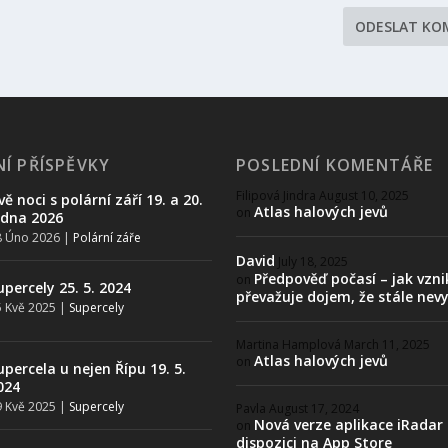
Í PŘÍSPĚVKY
POSLEDNÍ KOMENTÁŘE
Filipová Jindra
August 10, 2025
vě noci s polární září 19. a 20.
Atlas halových jevů
on
edna 2026
8 Úno 2026
|
Polární záře
David
July 18, 2025
Předpověď počasí – jak vzni
on
upercely 25. 5. 2024
převažuje dojem, že stále nev
 Kvě 2025
|
Supercely
Martina Hamplová
March 11, 2025
Atlas halových jevů
on
upercela u nejen Řípu 19. 5.
024
 Kvě 2025
|
Supercely
Pavla
August 17, 2024
Nová verze aplikace iRadar
on
dispozici na App Store