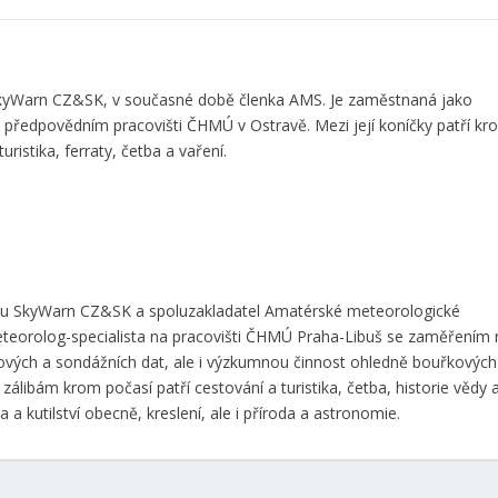
 SkyWarn CZ&SK, v současné době členka AMS. Je zaměstnaná jako
předpovědním pracovišti ČHMÚ v Ostravě. Mezi její koníčky patří k
uristika, ferraty, četba a vaření.
ktu SkyWarn CZ&SK a spoluzakladatel Amatérské meteorologické
eteorolog-specialista na pracovišti ČHMÚ Praha-Libuš se zaměřením 
ových a sondážních dat, ale i výzkumnou činnost ohledně bouřkových
zálibám krom počasí patří cestování a turistika, četba, historie vědy 
a a kutilství obecně, kreslení, ale i příroda a astronomie.