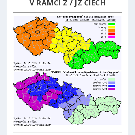
V RÁMCI Z / JZ ČIECH