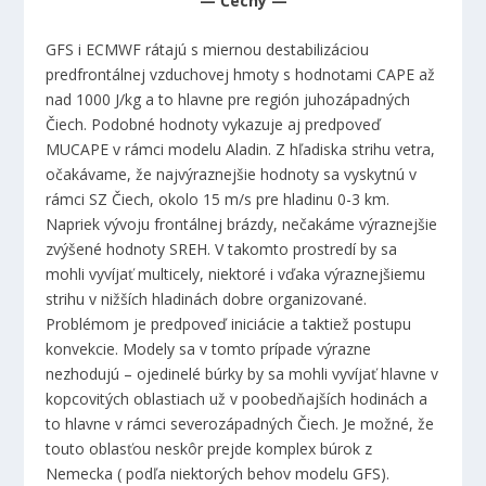
— Čechy —
GFS i ECMWF rátajú s miernou destabilizáciou
predfrontálnej vzduchovej hmoty s hodnotami CAPE až
nad 1000 J/kg a to hlavne pre región juhozápadných
Čiech. Podobné hodnoty vykazuje aj predpoveď
MUCAPE v rámci modelu Aladin. Z hľadiska strihu vetra,
očakávame, že najvýraznejšie hodnoty sa vyskytnú v
rámci SZ Čiech, okolo 15 m/s pre hladinu 0-3 km.
Napriek vývoju frontálnej brázdy, nečakáme výraznejšie
zvýšené hodnoty SREH. V takomto prostredí by sa
mohli vyvíjať multicely, niektoré i vďaka výraznejšiemu
strihu v nižších hladinách dobre organizované.
Problémom je predpoveď iniciácie a taktiež postupu
konvekcie. Modely sa v tomto prípade výrazne
nezhodujú – ojedinelé búrky by sa mohli vyvíjať hlavne v
kopcovitých oblastiach už v poobedňajších hodinách a
to hlavne v rámci severozápadných Čiech. Je možné, že
touto oblasťou neskôr prejde komplex búrok z
Nemecka ( podľa niektorých behov modelu GFS).