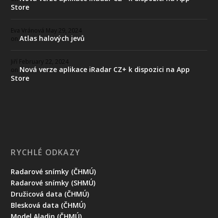
Store
Eva Vránová
May 29, 2024
Atlas halových jevů
on
Jiří
February 22, 2024
Nová verze aplikace iRadar CZ+ k dispozici na App
on
Store
RYCHLÉ ODKAZY
Radarové snímky (ČHMÚ)
Radarové snímky (SHMÚ)
Družicová data (ČHMÚ)
Blesková data (ČHMÚ)
Model Aladin (ČHMÚ)