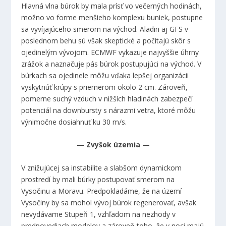
Hlavná vlna búrok by mala prísť vo večerných hodinách,
možno vo forme menšieho komplexu buniek, postupne
sa vyvíjajúceho smerom na východ. Aladin aj GFS v
poslednom behu sú však skeptické a počítajú skôr s
ojedinelým vývojom. ECMWF vykazuje najvyššie úhrny
zrážok a naznačuje pás búrok postupujúci na východ. V
búrkach sa ojedinele môžu vďaka lepšej organizácii
vyskytnúť krúpy s priemerom okolo 2 cm. Zároveň,
pomerne suchý vzduch v nižších hladinách zabezpečí
potenciál na downbursty s nárazmi vetra, ktoré môžu
výnimočne dosiahnuť ku 30 m/s.
— Zvyšok územia —
V znižujúcej sa instabilite a slabšom dynamickom
prostredí by mali búrky postupovať smerom na
Vysočinu a Moravu. Predpokladáme, že na území
Vysočiny by sa mohol vývoj búrok regenerovať, avšak
nevydávame Stupeň 1, vzhľadom na nezhody v
predpovediach modelov a zároveň toho, že v noci majú