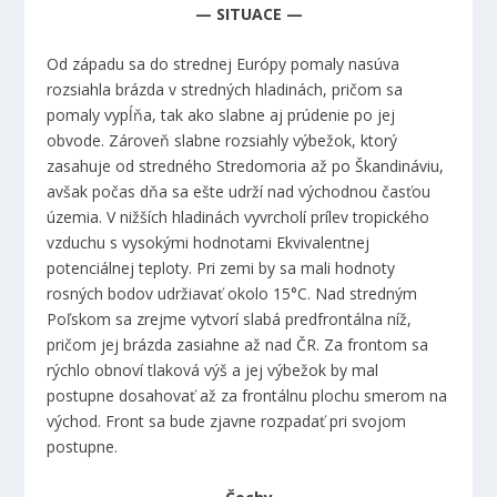
— SITUACE —
Od západu sa do strednej Európy pomaly nasúva
rozsiahla brázda v stredných hladinách, pričom sa
pomaly vypĺňa, tak ako slabne aj prúdenie po jej
obvode. Zároveň slabne rozsiahly výbežok, ktorý
zasahuje od stredného Stredomoria až po Škandináviu,
avšak počas dňa sa ešte udrží nad východnou časťou
územia. V nižších hladinách vyvrcholí prílev tropického
vzduchu s vysokými hodnotami Ekvivalentnej
potenciálnej teploty. Pri zemi by sa mali hodnoty
rosných bodov udržiavať okolo 15°C. Nad stredným
Poľskom sa zrejme vytvorí slabá predfrontálna níž,
pričom jej brázda zasiahne až nad ČR. Za frontom sa
rýchlo obnoví tlaková výš a jej výbežok by mal
postupne dosahovať až za frontálnu plochu smerom na
východ. Front sa bude zjavne rozpadať pri svojom
postupne.