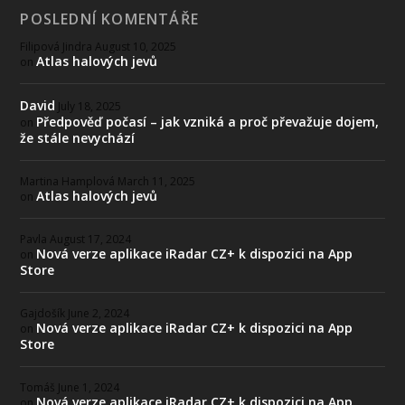
POSLEDNÍ KOMENTÁŘE
Filipová Jindra
August 10, 2025
Atlas halových jevů
on
David
July 18, 2025
Předpověď počasí – jak vzniká a proč převažuje dojem,
on
že stále nevychází
Martina Hamplová
March 11, 2025
Atlas halových jevů
on
Pavla
August 17, 2024
Nová verze aplikace iRadar CZ+ k dispozici na App
on
Store
Gajdošík
June 2, 2024
Nová verze aplikace iRadar CZ+ k dispozici na App
on
Store
Tomáš
June 1, 2024
Nová verze aplikace iRadar CZ+ k dispozici na App
on