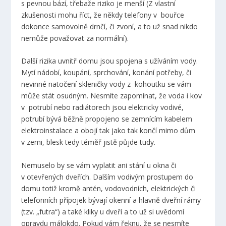
s pevnou bází, třebaže riziko je menší (Z vlastní
zkušenosti mohu říct, že někdy telefony v bouřce
dokonce samovolně drnčí, či zvoní, a to už snad nikdo
nemůže považovat za normální).
Další rizika uvnitř domu jsou spojena s užíváním vody.
Mytí nádobí, koupání, sprchování, konání potřeby, či
nevinné natočení skleničky vody z kohoutku se vám
může stát osudným. Nesmíte zapomínat, že voda i kov
v potrubí nebo radiátorech jsou elektricky vodivé,
potrubí bývá běžně propojeno se zemnícím kabelem
elektroinstalace a obojí tak jako tak končí mimo dům
v zemi, blesk tedy téměř jistě půjde tudy.
Nemuselo by se vám vyplatit ani stání u okna či
v otevřených dveřích. Dalším vodivým prostupem do
domu totiž kromě antén, vodovodních, elektrických či
telefonních přípojek bývají okenní a hlavně dveřní rámy
(tzv. „futra“) a také kliky u dveří a to už si uvědomí
opravdu málokdo. Pokud vám řeknu, že se nesmíte