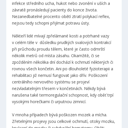
infekce středního ucha, hukot nebo zvonění v uších a
závratě pronásledují pacienty do konce života.
Nezanedbatelné procento obětí ztratí polykací reflex,
nejsou tedy schopni přijímat potravu ústy.
Někteří lidé mívají zpřelámané kosti a potrhané vazy
v celém těle v důsledku prudkých svalových kontrakcí
při průchodu proudu tělem, které je často odmrští
několik metrů od místa zásahu. Okamžitě, či se
zpožděním několika dní dochází k ochrnutí některých či
rovnou všech končetin. Ani po dlouholeté fyzioterapii a
rehabilitaci již nemusí fungovat jako dřív. Poškození
centrálního nervového systému se projeví
nezvladatelným třesem v končetinách. Někdy bývá
narušena také termoregulační schopnost, kdy oběť trpí
vysokými horečkami či urputnou zimnicí.
V mnoha případech bývá poškozen mozek a mícha.
Zřetelnými projevy jsou celkové ochrnutí, otoky mozku,
krvácení do mozku či subdurální hematomy. Oběti