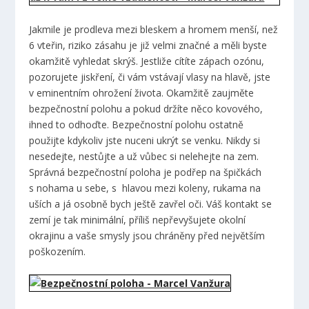
Jakmile je prodleva mezi bleskem a hromem menší, než
6 vteřin, riziko zásahu je již velmi značné a měli byste
okamžitě vyhledat skrýš. Jestliže cítíte zápach ozónu,
pozorujete jiskření, či vám vstávají vlasy na hlavě, jste
v eminentním ohrožení života. Okamžitě zaujměte
bezpečnostní polohu a pokud držíte něco kovového,
ihned to odhoďte. Bezpečnostní polohu ostatně
použijte kdykoliv jste nuceni ukrýt se venku. Nikdy si
nesedejte, nestůjte a už vůbec si nelehejte na zem.
Správná bezpečnostní poloha je podřep na špičkách
s nohama u sebe, s hlavou mezi koleny, rukama na
uších a já osobně bych ještě zavřel oči. Váš kontakt se
zemí je tak minimální, příliš nepřevyšujete okolní
okrajinu a vaše smysly jsou chráněny před největším
poškozením.