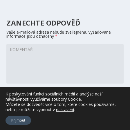
ZANECHTE ODPOVĚĎ
Vaše e-mailová adresa nebude zveřejněna.
Vyžadované
informace jsou označeny
*
K poskytování funkcí sociálních médií a analýze naší
návštěvnosti využíváme soubory Cookie.
Můžete se dozvědět více o tom, které cookies používáme,
nebo je můžete vypnout
v
nastavení
.
Uložit do prohlížeče jméno, e-mail a webovou stránku pro
budoucí komentáře.
Příjmout
Ano, přidejte mě do svého seznamu odběratelů