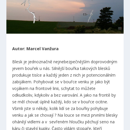
Autor: Marcel Vanžura
Blesk je jednoznačně nejnebezpečnějším doprovodným
jevem bouřek u nás. Silnější bouřka takových blesků
produkuje tisíce a každý jeden z nich je potencionálním
zabijákem. Pohybovat se v bouřce venku je jako být
vojákem na frontové linii, schytat to můžete
odkudkoliv, kdykoliv a bez varování. A jako na frontě by
se měl chovat úplně každý, kdo se v bouřce ocitne.
Všimli jste si někdy, kolik lidí se za bouřky pohybuje
venku a jak se chovají ? Na louce se mezi prvními blesky
ohánějí vidlemi a v sevřeném hloučku pěchují seno na
káru či stavějí kupky. Často vídám stopaře, kteří