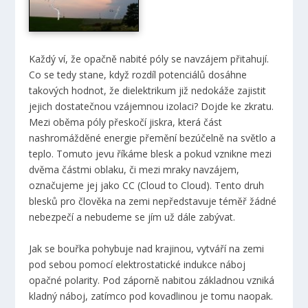
Každý ví, že opačně nabité póly se navzájem přitahují.
Co se tedy stane, když rozdíl potenciálů dosáhne
takových hodnot, že dielektrikum již nedokáže zajistit
jejich dostatečnou vzájemnou izolaci? Dojde ke zkratu.
Mezi oběma póly přeskočí jiskra, která část
nashromážděné energie přemění bezúčelně na světlo a
teplo. Tomuto jevu říkáme blesk a pokud vznikne mezi
dvěma částmi oblaku, či mezi mraky navzájem,
označujeme jej jako CC (Cloud to Cloud). Tento druh
blesků pro člověka na zemi nepředstavuje téměř žádné
nebezpečí a nebudeme se jím už dále zabývat.
Jak se bouřka pohybuje nad krajinou, vytváří na zemi
pod sebou pomocí elektrostatické indukce náboj
opačné polarity. Pod záporně nabitou základnou vzniká
kladný náboj, zatímco pod kovadlinou je tomu naopak.