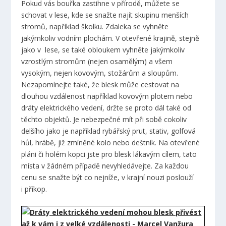
Pokud vás bouřka zastihne v přírodě, můžete se
schovat v lese, kde se snažte najít skupinu menších
stromů, například školku. Zdaleka se vyhněte
jakýmkoliv vodním plochám. V otevřené krajině, stejně
jako v lese, se také obloukem vyhněte jakýmkoliv
vzrostlým stromům (nejen osamělým) a všem
vysokým, nejen kovovým, stožárům a sloupům.
Nezapomínejte také, že blesk může cestovat na
dlouhou vzdálenost například kovovým plotem nebo
dráty elektrického vedení, držte se proto dál také od
těchto objektů. Je nebezpečné mít při sobě cokoliv
delšího jako je například rybářský prut, stativ, golfová
hůl, hrábě, již zmíněné kolo nebo deštník. Na otevřené
pláni či holém kopci jste pro blesk lákavým cílem, tato
místa v žádném případě nevyhledávejte. Za každou
cenu se snažte být co nejníže, v krajní nouzi poslouží
i příkop.