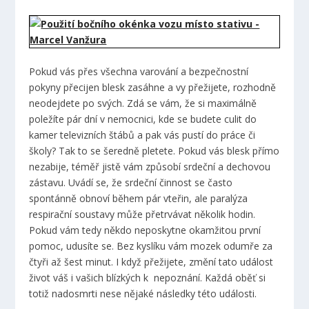
Pokud vás přes všechna varování a bezpečnostní
pokyny přecijen blesk zasáhne a vy přežijete, rozhodně
neodejdete po svých. Zdá se vám, že si maximálně
poležíte pár dní v nemocnici, kde se budete culit do
kamer televizních štábů a pak vás pustí do práce či
školy? Tak to se šeredně pletete. Pokud vás blesk přímo
nezabije, téměř jistě vám způsobí srdeční a dechovou
zástavu. Uvádí se, že srdeční činnost se často
spontánně obnoví během pár vteřin, ale paralýza
respirační soustavy může přetrvávat několik hodin.
Pokud vám tedy někdo neposkytne okamžitou první
pomoc, udusíte se. Bez kyslíku vám mozek odumře za
čtyři až šest minut. I když přežijete, změní tato událost
život váš i vašich blízkých k nepoznání. Každá oběť si
totiž nadosmrti nese nějaké následky této události.