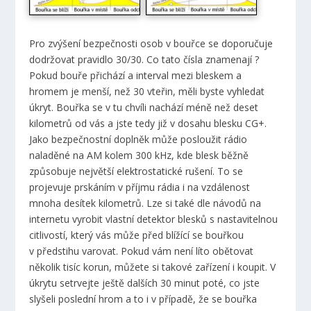
Pro zvýšení bezpečnosti osob v bouřce se doporučuje
dodržovat pravidlo 30/30. Co tato čísla znamenají ?
Pokud bouře přichází a interval mezi bleskem a
hromem je menší, než 30 vteřin, měli byste vyhledat
úkryt. Bouřka se v tu chvíli nachází méně než deset
kilometrů od vás a jste tedy již v dosahu blesku CG+.
Jako bezpečnostní doplněk může posloužit rádio
naladěné na AM kolem 300 kHz, kde blesk běžně
způsobuje největší elektrostatické rušení. To se
projevuje prskáním v příjmu rádia i na vzdálenost
mnoha desítek kilometrů. Lze si také dle návodů na
internetu vyrobit vlastní detektor blesků s nastavitelnou
citlivostí, který vás může před blížící se bouřkou
v předstihu varovat. Pokud vám není líto obětovat
několik tisíc korun, můžete si takové zařízení i koupit. V
úkrytu setrvejte ještě dalších 30 minut poté, co jste
slyšeli poslední hrom a to i v případě, že se bouřka