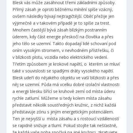
Blesk vás může zasáhnout třemi základními způsoby.
Přímý zásah je oproti běžnému mínění spíše vzácný,
ovšem následky bývají nejtragičtější. Oběť přežije jen
výjimečně a v takovém případě je to spíše za trest.
Mnohem častější bývá zásah blízkým postranním
úderem, kdy část energie přeskočí na člověka a přes
jeho tělo se uzemní. Takto dopadají lidé schovaní pod
oním vysokým stromem, v nevhodném přístřešku, či
v blízkosti plotu, vozidla nebo elektrického vedení.
Třetím způsobem je krokové napětí, o kterém se mluví
také v souvislosti se spadlými dráty vysokého napětí.
Blesk udeří do nějakého objektu ve vaší blízkosti a přes
něj se uzemní. Půda má vcelku dobré izolační vlastnosti
a energii blesku šířící se kruhově zemí od místa úderu
rychle zatlumí. Můžeme si tedy kolem místa zásahu
představit několik soustředných kružnic, z nichž každá
představuje zónu s jiným energetickým potenciálem.
Ten je nejvyšší u místa zásahu a s rostoucí vzdáleností
se rapidně snižuje a tlumí. Pokud stojíte tak nešťastně,
že každá vaše noha spočívá na jiné kružnici, zkratujete