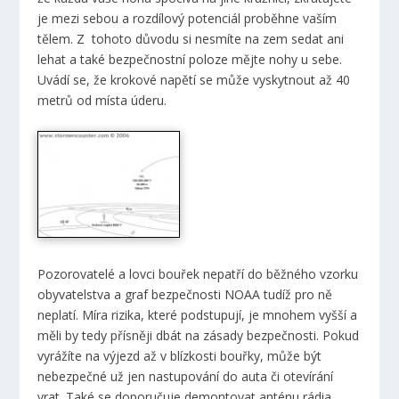
je mezi sebou a rozdílový potenciál proběhne vaším
tělem. Z tohoto důvodu si nesmíte na zem sedat ani
lehat a také bezpečnostní poloze mějte nohy u sebe.
Uvádí se, že krokové napětí se může vyskytnout až 40
metrů od místa úderu.
Pozorovatelé a lovci bouřek nepatří do běžného vzorku
obyvatelstva a graf bezpečnosti NOAA tudíž pro ně
neplatí. Míra rizika, které podstupují, je mnohem vyšší a
měli by tedy přísněji dbát na zásady bezpečnosti. Pokud
vyrážíte na výjezd až v blízkosti bouřky, může být
nebezpečné už jen nastupování do auta či otevírání
vrat. Také se doporučuje demontovat anténu rádia,