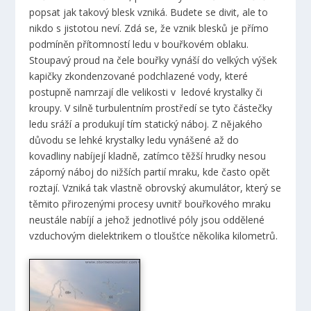
popsat jak takový blesk vzniká. Budete se divit, ale to
nikdo s jistotou neví. Zdá se, že vznik blesků je přímo
podmíněn přítomností ledu v bouřkovém oblaku.
Stoupavý proud na čele bouřky vynáší do velkých výšek
kapičky zkondenzované podchlazené vody, které
postupně namrzají dle velikosti v ledové krystalky či
kroupy. V silně turbulentním prostředí se tyto částečky
ledu sráží a produkují tím statický náboj. Z nějakého
důvodu se lehké krystalky ledu vynášené až do
kovadliny nabíjejí kladně, zatímco těžší hrudky nesou
záporný náboj do nižších partií mraku, kde často opět
roztají. Vzniká tak vlastně obrovský akumulátor, který se
těmito přirozenými procesy uvnitř bouřkového mraku
neustále nabíjí a jehož jednotlivé póly jsou oddělené
vzduchovým dielektrikem o tloušťce několika kilometrů.