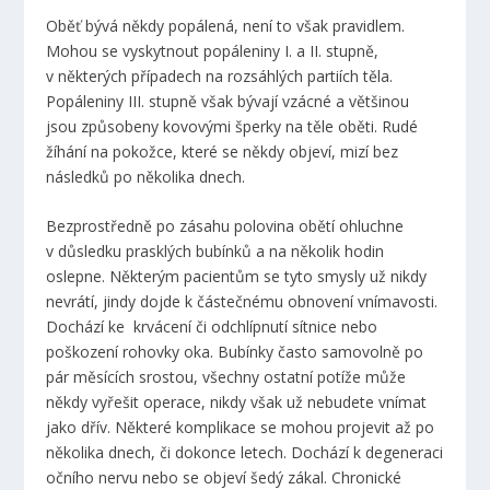
Oběť bývá někdy popálená, není to však pravidlem.
Mohou se vyskytnout popáleniny I. a II. stupně,
v některých případech na rozsáhlých partiích těla.
Popáleniny III. stupně však bývají vzácné a většinou
jsou způsobeny kovovými šperky na těle oběti. Rudé
žíhání na pokožce, které se někdy objeví, mizí bez
následků po několika dnech.
Bezprostředně po zásahu polovina obětí ohluchne
v důsledku prasklých bubínků a na několik hodin
oslepne. Některým pacientům se tyto smysly už nikdy
nevrátí, jindy dojde k částečnému obnovení vnímavosti.
Dochází ke krvácení či odchlípnutí sítnice nebo
poškození rohovky oka. Bubínky často samovolně po
pár měsících srostou, všechny ostatní potíže může
někdy vyřešit operace, nikdy však už nebudete vnímat
jako dřív. Některé komplikace se mohou projevit až po
několika dnech, či dokonce letech. Dochází k degeneraci
očního nervu nebo se objeví šedý zákal. Chronické