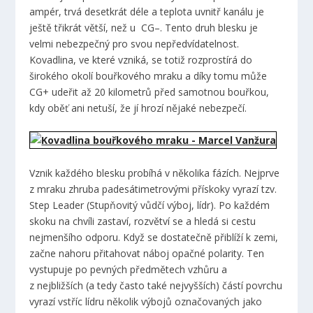
ampér, trvá desetkrát déle a teplota uvnitř kanálu je
ještě třikrát větší, než u CG–. Tento druh blesku je
velmi nebezpečný pro svou nepředvídatelnost.
Kovadlina, ve které vzniká, se totiž rozprostírá do
širokého okolí bouřkového mraku a díky tomu může
CG+ udeřit až 20 kilometrů před samotnou bouřkou,
kdy oběť ani netuší, že jí hrozí nějaké nebezpečí.
Vznik každého blesku probíhá v několika fázích. Nejprve
z mraku zhruba padesátimetrovými přískoky vyrazí tzv.
Step Leader (Stupňovitý vůdčí výboj, lídr). Po každém
skoku na chvíli zastaví, rozvětví se a hledá si cestu
nejmenšího odporu. Když se dostatečně přiblíží k zemi,
začne nahoru přitahovat náboj opačné polarity. Ten
vystupuje po pevných předmětech vzhůru a
z nejbližších (a tedy často také nejvyšších) částí povrchu
vyrazí vstříc lídru několik výbojů označovaných jako