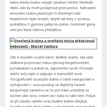
úderu blesku budou nejspíš zasaženi všichni. Nezbude
nikdo, kdo by mohl poskytnout první pomoc. Nahrazení
kovového stativu plastovým či dřevěným vaši
bezpečnost nijak nezvýší, stejně tak boty s vysokou
podrážkou či gumové patky na stativu. Centimetr gumy
není pro blesk žádnou překážkou.
Zde si dovolím osobní názor: Bedlivě zvažte, zda vaše
oblíbená pozorovací místa vyhovují bezpečnostním
požadavkům a pokud ne, zapomeňte na ně. Poznejte
dobře svůj rajón a vytipujte si stanoviště nová.
Fotografování za použití stativu a časté nastupování a
vystupování z vozu považuji za zbytečný hazard.
Bezpečnější variantou se mi jeví stativ umístěný na
bočním skle vozu, ovšem bez rizika to také není. Pokud
se při zásahu vašeho vozu budete stativu dotýkat,
koupíte ji také. Proto fotím z ruky kdykoliv je to možné.