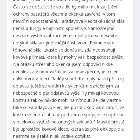
Často se dočtete, že vozidlo by mělo mít k zajištění
ochrany pasažérů všechna okénka zavřená. V tom
nevidím opodstatnění, Faradayova klec také žádná skla
nemá a funguje naprosto spolehlivě. Samozřejmě
nesmíte vystrkovat ruce ven stejně jako se nesmíte
dotýkat skla ani jiné vnější části vozu. Pokud máte
tónovaná skla, zkuste se dopátrat, zda neobsahují
kovové příměsi, které by mohly vaši bezpečnost zvýšit.
Na otázku střešního okénka jsem odpověď nikde
nenalezl, ale nepovažuji jej za nebezpečné, je to jen
další otvor v kleci. Raději si pořiďte malý hasící přístroj
do auta. Ještě se vrátím ke skleníkům označeným za
nebezpečné o pár odstavců výše. Ty mívají kovovou
kostru a tak by někdo mohl namítnout, že jde vlastně
také o Faradayovu klec, ale pozor : Kdo vám zaručí, že
kostra skleníku sahá až pod zem a spojuje se například
s ocelovou výztuží betonových základů ? Musíte prostě
být uprostřed kovové klece, která vás plně obklopuje a
nesmíte se jí také nijak vodivě dotýkat.