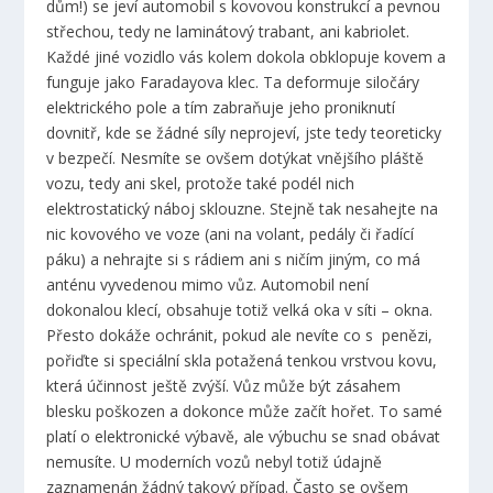
dům!) se jeví automobil s kovovou konstrukcí a pevnou
střechou, tedy ne laminátový trabant, ani kabriolet.
Každé jiné vozidlo vás kolem dokola obklopuje kovem a
funguje jako Faradayova klec. Ta deformuje siločáry
elektrického pole a tím zabraňuje jeho proniknutí
dovnitř, kde se žádné síly neprojeví, jste tedy teoreticky
v bezpečí. Nesmíte se ovšem dotýkat vnějšího pláště
vozu, tedy ani skel, protože také podél nich
elektrostatický náboj sklouzne. Stejně tak nesahejte na
nic kovového ve voze (ani na volant, pedály či řadící
páku) a nehrajte si s rádiem ani s ničím jiným, co má
anténu vyvedenou mimo vůz. Automobil není
dokonalou klecí, obsahuje totiž velká oka v síti – okna.
Přesto dokáže ochránit, pokud ale nevíte co s penězi,
pořiďte si speciální skla potažená tenkou vrstvou kovu,
která účinnost ještě zvýší. Vůz může být zásahem
blesku poškozen a dokonce může začít hořet. To samé
platí o elektronické výbavě, ale výbuchu se snad obávat
nemusíte. U moderních vozů nebyl totiž údajně
zaznamenán žádný takový případ. Často se ovšem