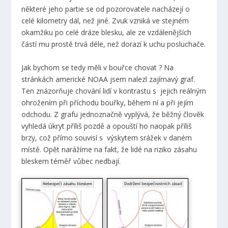
některé jeho partie se od pozorovatele nacházejí o
celé kilometry dál, než jiné. Zvuk vzniká ve stejném
okamžiku po celé dráze blesku, ale ze vzdálenějších
částí mu prostě trvá déle, než dorazí k uchu posluchače.
Jak bychom se tedy měli v bouřce chovat ? Na
stránkách americké NOAA jsem nalezl zajímavý graf.
Ten znázorňuje chování lidí v kontrastu s jejich reálným
ohrožením při příchodu bouřky, během ní a při jejím
odchodu. Z grafu jednoznačně vyplývá, že běžný člověk
vyhledá úkryt příliš pozdě a opouští ho naopak příliš
brzy, což přímo souvisí s výskytem srážek v daném
místě. Opět narážíme na fakt, že lidé na riziko zásahu
bleskem téměř vůbec nedbají.