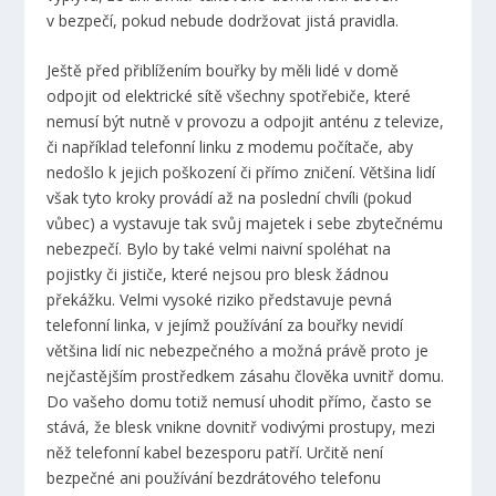
v bezpečí, pokud nebude dodržovat jistá pravidla.
Ještě před přiblížením bouřky by měli lidé v domě
odpojit od elektrické sítě všechny spotřebiče, které
nemusí být nutně v provozu a odpojit anténu z televize,
či například telefonní linku z modemu počítače, aby
nedošlo k jejich poškození či přímo zničení. Většina lidí
však tyto kroky provádí až na poslední chvíli (pokud
vůbec) a vystavuje tak svůj majetek i sebe zbytečnému
nebezpečí. Bylo by také velmi naivní spoléhat na
pojistky či jističe, které nejsou pro blesk žádnou
překážku. Velmi vysoké riziko představuje pevná
telefonní linka, v jejímž používání za bouřky nevidí
většina lidí nic nebezpečného a možná právě proto je
nejčastějším prostředkem zásahu člověka uvnitř domu.
Do vašeho domu totiž nemusí uhodit přímo, často se
stává, že blesk vnikne dovnitř vodivými prostupy, mezi
něž telefonní kabel bezesporu patří. Určitě není
bezpečné ani používání bezdrátového telefonu