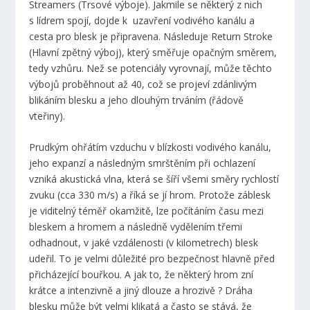
Streamers (Trsové výboje). Jakmile se některý z nich
s lídrem spojí, dojde k uzavření vodivého kanálu a
cesta pro blesk je připravena. Následuje Return Stroke
(Hlavní zpětný výboj), který směřuje opačným směrem,
tedy vzhůru. Než se potenciály vyrovnají, může těchto
výbojů proběhnout až 40, což se projeví zdánlivým
blikáním blesku a jeho dlouhým trváním (řádově
vteřiny).
Prudkým ohřátím vzduchu v blízkosti vodivého kanálu,
jeho expanzí a následným smrštěním při ochlazení
vzniká akustická vlna, která se šíří všemi směry rychlostí
zvuku (cca 330 m/s) a říká se jí hrom. Protože záblesk
je viditelný téměř okamžitě, lze počítáním času mezi
bleskem a hromem a následně vydělením třemi
odhadnout, v jaké vzdálenosti (v kilometrech) blesk
udeřil. To je velmi důležité pro bezpečnost hlavně před
přicházející bouřkou. A jak to, že některý hrom zní
krátce a intenzivně a jiný dlouze a hrozivě ? Dráha
blesku může být velmi klikatá a často se stává, že