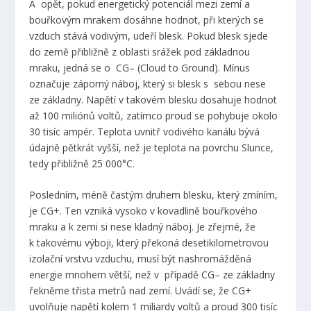
A opět, pokud energetický potenciál mezi zemí a
bouřkovým mrakem dosáhne hodnot, při kterých se
vzduch stává vodivým, udeří blesk. Pokud blesk sjede
do země přibližně z oblasti srážek pod základnou
mraku, jedná se o CG– (Cloud to Ground). Mínus
označuje záporný náboj, který si blesk s sebou nese
ze základny. Napětí v takovém blesku dosahuje hodnot
až 100 miliónů voltů, zatímco proud se pohybuje okolo
30 tisíc ampér. Teplota uvnitř vodivého kanálu bývá
údajně pětkrát vyšší, než je teplota na povrchu Slunce,
tedy přibližně 25 000°C.
Posledním, méně častým druhem blesku, který zmíním,
je CG+. Ten vzniká vysoko v kovadlině bouřkového
mraku a k zemi si nese kladný náboj. Je zřejmé, že
k takovému výboji, který překoná desetikilometrovou
izolační vrstvu vzduchu, musí být nashromážděná
energie mnohem větší, než v případě CG– ze základny
řekněme třista metrů nad zemí. Uvádí se, že CG+
uvolňuje napětí kolem 1 miliardy voltů a proud 300 tisíc