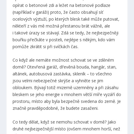
opírat o betonové zdi a ležet na betonové podlaze
(například v garáži) proto, že často obsahují síť
ocelových výztuží, po kterých blesk také může putovat,
někteří z vás mě možná přestanou brát vážně, ale
i takové úrazy se stávají. Zdá se tedy, že nejbezpečněji
bouřku přečkáte v posteli, nejlépe s někým, kdo vám
pomůže zkrátit si při svíčkách čas.
Co když ale nemáte možnost schovat se ve zděném
domě? Otevřená garáž, dřevěná bouda, hangár, stan,
altánek, autobusová zastávka, skleník – to všechno
jsou velmi nebezpečné skrýše a vyhněte se jim
obloukem. Bývají totiž mizerně uzemněny a při zásahu
bleskem se jeho energie v mnohem větší míře vyzáří do
prostoru, místo aby byla bezpečně svedena do země. Je
značně pravděpodobné, že budete zasaženi.
Co tedy dělat, když se nemohu schovat v domě? Jako
druhé nejbezpečnější místo (ovšem mnohem horší, než