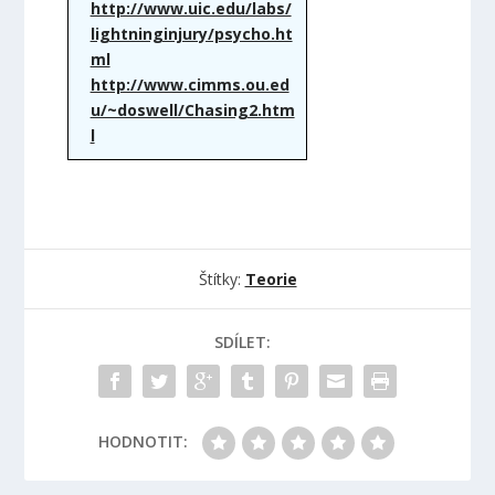
http://www.uic.edu/labs/
lightninginjury/psycho.ht
ml
http://www.cimms.ou.ed
u/~doswell/Chasing2.htm
l
Štítky:
Teorie
SDÍLET:
HODNOTIT: