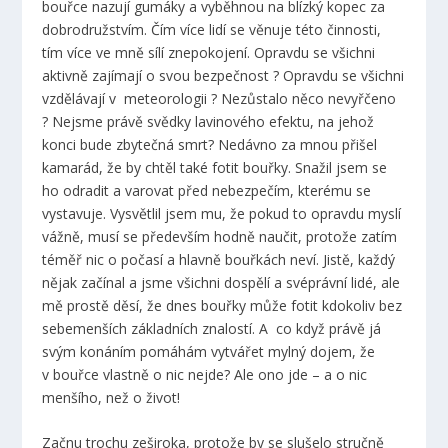
bouřce nazují gumáky a vyběhnou na blízký kopec za
dobrodružstvím. Čím více lidí se věnuje této činnosti,
tím více ve mně sílí znepokojení. Opravdu se všichni
aktivně zajímají o svou bezpečnost ? Opravdu se všichni
vzdělávají v meteorologii ? Nezůstalo něco nevyřčeno
? Nejsme právě svědky lavinového efektu, na jehož
konci bude zbytečná smrt? Nedávno za mnou přišel
kamarád, že by chtěl také fotit bouřky. Snažil jsem se
ho odradit a varovat před nebezpečím, kterému se
vystavuje. Vysvětlil jsem mu, že pokud to opravdu myslí
vážně, musí se především hodně naučit, protože zatím
téměř nic o počasí a hlavně bouřkách neví. Jistě, každý
nějak začínal a jsme všichni dospělí a svéprávní lidé, ale
mě prostě děsí, že dnes bouřky může fotit kdokoliv bez
sebemenších základních znalostí. A co když právě já
svým konáním pomáhám vytvářet mylný dojem, že
v bouřce vlastně o nic nejde? Ale ono jde – a o nic
menšího, než o život!
Začnu trochu zeširoka, protože by se slušelo stručně