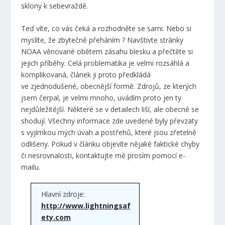
sklony k sebevraždě.
Teď víte, co vás čeká a rozhodněte se sami. Nebo si
myslíte, že zbytečně přeháním ? Navštivte stránky
NOAA věnované obětem zásahu blesku a přečtěte si
jejich příběhy. Celá problematika je velmi rozsáhlá a
komplikovaná, článek ji proto předkládá
ve zjednodušené, obecnější formě. Zdrojů, ze kterých
jsem čerpal, je velmi mnoho, uvádím proto jen ty
nejdůležitější. Některé se v detailech liší, ale obecně se
shodují. Všechny informace zde uvedené byly převzaty
s vyjímkou mých úvah a postřehů, které jsou zřetelně
odlišeny. Pokud v článku objevíte nějaké faktické chyby
či nesrovnalosti, kontaktujte mě prosím pomocí e-
mailu.
Hlavní zdroje:
http://www.lightningsaf
ety.com