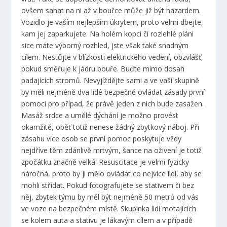
ovšem sahat na ni až v bouřce může již být hazardem.
Vozidlo je vaším nejlepším úkrytem, proto velmi dbejte,
kam jej zaparkujete. Na holém kopci či rozlehlé pláni
sice máte výborný rozhled, jste však také snadným
cílem. Nestůjte v blízkosti elektrického vedení, obzvlášť,
pokud směřuje k jádru bouře. Buďte mimo dosah
padajících stromů. Nevyjíždějte sami a ve vaší skupině
by měli nejméně dva lidé bezpečně ovládat zásady první
pomoci pro případ, že právě jeden z nich bude zasažen.
Masáž srdce a umělé dýchání je možno provést
okamžitě, oběť totiž nenese žádný zbytkový náboj. Při
zásahu více osob se první pomoc poskytuje vždy
nejdříve těm zdánlivě mrtvým, šance na oživení je totiž
zpočátku značně velká. Resuscitace je velmi fyzicky
náročná, proto by ji mělo ovládat co nejvíce lidí, aby se
mohli střídat. Pokud fotografujete se stativem či bez
něj, zbytek týmu by měl být nejméně 50 metrů od vás
ve voze na bezpečném místě. Skupinka lidí motajících
se kolem auta a stativu je lákavým cílem a v případě