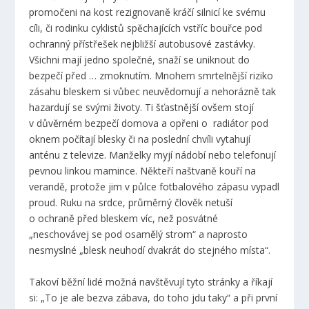
promočeni na kost rezignovaně kráčí silnicí ke svému
cíli, či rodinku cyklistů spěchajících vstříc bouřce pod
ochranný přístřešek nejbližší autobusové zastávky.
Všichni mají jedno společné, snaží se uniknout do
bezpečí před … zmoknutím. Mnohem smrtelnější riziko
zásahu bleskem si vůbec neuvědomují a nehorázně tak
hazardují se svými životy. Ti šťastnější ovšem stojí
v důvěrném bezpečí domova a opřeni o radiátor pod
oknem počítají blesky či na poslední chvíli vytahují
anténu z televize. Manželky myjí nádobí nebo telefonují
pevnou linkou mamince. Někteří naštvaně kouří na
verandě, protože jim v půlce fotbalového zápasu vypadl
proud. Ruku na srdce, průměrný člověk netuší
o ochraně před bleskem víc, než posvátné
„neschovávej se pod osamělý strom“ a naprosto
nesmyslné „blesk neuhodí dvakrát do stejného místa“.
Takoví běžní lidé možná navštěvují tyto stránky a říkají
si: „To je ale bezva zábava, do toho jdu taky“ a při první