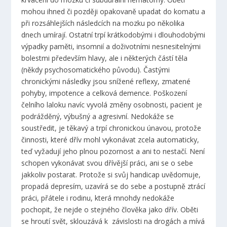
mohou ihned či později opakovaně upadat do komatu a
při rozsáhlejších následcích na mozku po několika
dnech umírají. Ostatní trpí krátkodobými i dlouhodobými
výpadky paměti, insomnií a doživotními nesnesitelnými
bolestmi především hlavy, ale i některých částí těla
(někdy psychosomatického původu). Častými
chronickými následky jsou snížené reflexy, zmatené
pohyby, impotence a celková demence. Poškození
čelního laloku navíc vyvolá změny osobnosti, pacient je
podrážděný, výbušný a agresivní. Nedokáže se
soustředit, je těkavý a trpí chronickou únavou, protože
činnosti, které dřív mohl vykonávat zcela automaticky,
teď vyžadují jeho plnou pozornost a ani to nestačí. Není
schopen vykonávat svou dřívější práci, ani se o sebe
jakkoliv postarat. Protože si svůj handicap uvědomuje,
propadá depresím, uzavírá se do sebe a postupně ztrácí
práci, přátele i rodinu, která mnohdy nedokáže
pochopit, že nejde o stejného člověka jako dřív. Oběti
se hroutí svět, sklouzává k závislosti na drogách a mívá