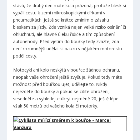
stává, že druhý den máte kola prázdná, protože blesk si
vypálí cestu k zemi mikroskopickými dírkami v
pneumatikách. Ještě se krátce zmíním o zásahu
bleskem za jízdy. Zde vzniká nejen velké riziko oslnění či
ohluchnutí, ale hlavně úleku řidiče a tím způsobení
autonehody. Před vjetím do bouřky tedy zvažte, zda
není rozumnější udělat si pauzu v nějakém motorestu
podél cesty.
Motocykl ani kolo neskýtá v bouřce žádnou ochranu,
naopak vaše ohrožení ještě zvyšuje. Pokud tedy máte
možnost před bouřkou ujet, udělejte to. Nikdy
nejezděte do bouřky a pokud se cítíte ohroženi,
sesedněte a vyhledejte úkryt nejméně 20, ještě lépe
však 50 metrů od vašeho kola či motorky.