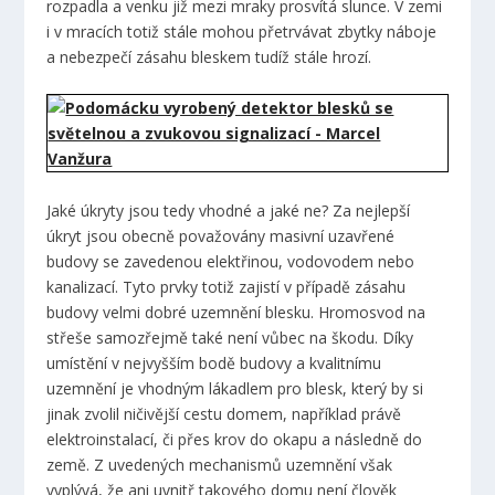
rozpadla a venku již mezi mraky prosvítá slunce. V zemi
i v mracích totiž stále mohou přetrvávat zbytky náboje
a nebezpečí zásahu bleskem tudíž stále hrozí.
Jaké úkryty jsou tedy vhodné a jaké ne? Za nejlepší
úkryt jsou obecně považovány masivní uzavřené
budovy se zavedenou elektřinou, vodovodem nebo
kanalizací. Tyto prvky totiž zajistí v případě zásahu
budovy velmi dobré uzemnění blesku. Hromosvod na
střeše samozřejmě také není vůbec na škodu. Díky
umístění v nejvyšším bodě budovy a kvalitnímu
uzemnění je vhodným lákadlem pro blesk, který by si
jinak zvolil ničivější cestu domem, například právě
elektroinstalací, či přes krov do okapu a následně do
země. Z uvedených mechanismů uzemnění však
vyplývá, že ani uvnitř takového domu není člověk