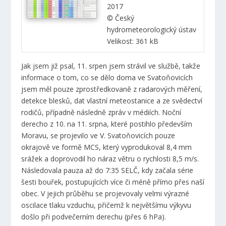
2017
© Český
hydrometeorologický ústav
Velikost: 361 kB
Jak jsem již psal, 11. srpen jsem strávil ve službě, takže
informace o tom, co se dělo doma ve Svatoňovicích
jsem měl pouze zprostředkovaně z radarových měření,
detekce blesků, dat vlastní meteostanice a ze svědectví
rodičů, případně následně zpráv v médiích. Noční
derecho z 10. na 11. srpna, které postihlo především
Moravu, se projevilo ve V. Svatoňovicích pouze
okrajově ve formě MCS, který vyprodukoval 8,4 mm
srážek a doprovodil ho náraz větru o rychlosti 8,5 m/s.
Následovala pauza až do 7:35 SELČ, kdy začala série
šesti bouřek, postupujících více či méně přímo přes naší
obec. V jejich průběhu se projevovaly velmi výrazné
oscilace tlaku vzduchu, přičemž k největšímu výkyvu
došlo při podvečerním derechu (přes 6 hPa).