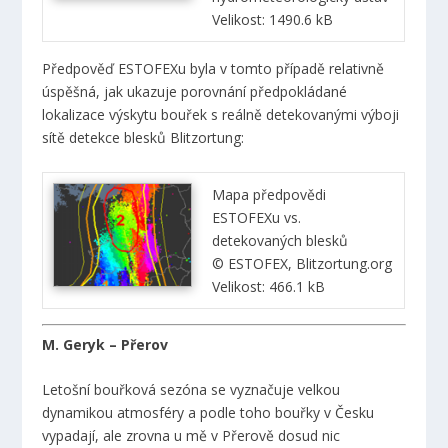
Velikost: 1490.6 kB
Předpověď ESTOFEXu byla v tomto případě relativně
úspěšná, jak ukazuje porovnání předpokládané
lokalizace výskytu bouřek s reálně detekovanými výboji
sítě detekce blesků Blitzortung:
Mapa předpovědi
ESTOFEXu vs.
detekovaných blesků
© ESTOFEX, Blitzortung.org
Velikost: 466.1 kB
M. Geryk – Přerov
Letošní bouřková sezóna se vyznačuje velkou
dynamikou atmosféry a podle toho bouřky v Česku
vypadají, ale zrovna u mě v Přerově dosud nic