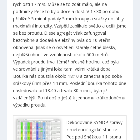
rychlosti 17 m/s. Může se to zdát málo, ale na
podmínky Pece to bylo docela dost. V 17:30 po dobu
přibližně 5 minut padaly 5 mm kroupy a srážky dosáhly
maximální intenzity. Vzápětí zablikalo světlo a ocitli jsme
se bez proudu. Dieselagregát však zafungoval
bezchybně a dodávka elektřiny byla do 10 vteřin
obnovena. Jinak se o osvětlení staraly četné blesky,
nejbližší uhodil ve vzdálenosti okolo 500 metrů.
Výpadek proudu trval téměř přesně hodinu, což byla
ve srovnání s jinými lokalitami velmi krátká doba.
Bouřka nás opustila okolo 18:10 a zanechala po sobě
srážkový úhrn přes 14 mm. Poslední bouřka tohoto dne
následovala od 18:40 a trvala 30 minut, byla již
vzdálenější. Po ní došlo ještě k jednomu krátkodobému
výpadku proudu.
Dekódované SYNOP zprávy
z meteorologické stanice
Pec pod Sněžkou 11. srpna