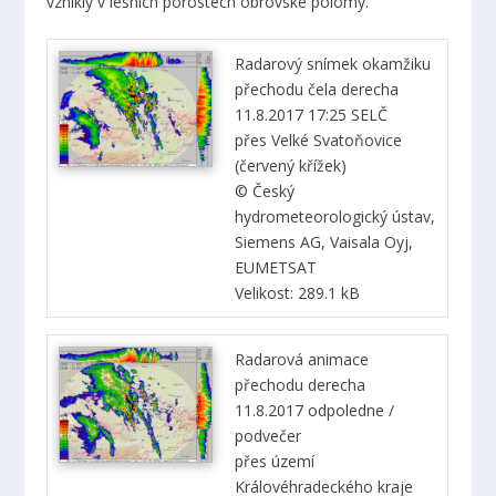
vznikly v lesních porostech obrovské polomy.
Radarový snímek okamžiku
přechodu čela derecha
11.8.2017 17:25 SELČ
přes Velké Svatoňovice
(červený křížek)
© Český
hydrometeorologický ústav,
Siemens AG, Vaisala Oyj,
EUMETSAT
Velikost: 289.1 kB
Radarová animace
přechodu derecha
11.8.2017 odpoledne /
podvečer
přes území
Královéhradeckého kraje