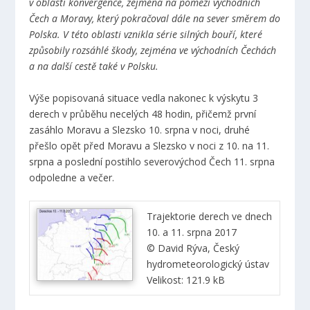
v oblasti konvergence, zejména na pomezí východních
Čech a Moravy, který pokračoval dále na sever směrem do
Polska. V této oblasti vznikla série silných bouří, které
způsobily rozsáhlé škody, zejména ve východních Čechách
a na další cestě také v Polsku.
Výše popisovaná situace vedla nakonec k výskytu 3
derech v průběhu necelých 48 hodin, přičemž první
zasáhlo Moravu a Slezsko 10. srpna v noci, druhé
přešlo opět před Moravu a Slezsko v noci z 10. na 11.
srpna a poslední postihlo severovýchod Čech 11. srpna
odpoledne a večer.
Trajektorie derech ve dnech
10. a 11. srpna 2017
© David Rýva, Český
hydrometeorologický ústav
Velikost: 121.9 kB