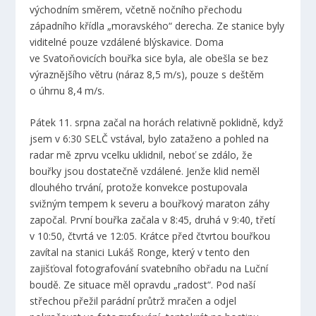
východním směrem, včetně nočního přechodu
západního křídla „moravského“ derecha. Ze stanice byly
viditelné pouze vzdálené blýskavice. Doma
ve Svatoňovicích bouřka sice byla, ale obešla se bez
výraznějšího větru (náraz 8,5 m/s), pouze s deštěm
o úhrnu 8,4 m/s.
Pátek 11. srpna začal na horách relativně poklidně, když
jsem v 6:30 SELČ vstával, bylo zataženo a pohled na
radar mě zprvu vcelku uklidnil, neboť se zdálo, že
bouřky jsou dostatečně vzdálené. Jenže klid neměl
dlouhého trvání, protože konvekce postupovala
svižným tempem k severu a bouřkový maraton záhy
započal. První bouřka začala v 8:45, druhá v 9:40, třetí
v 10:50, čtvrtá ve 12:05. Krátce před čtvrtou bouřkou
zavítal na stanici Lukáš Ronge, který v tento den
zajišťoval fotografování svatebního obřadu na Luční
boudě. Ze situace měl opravdu „radost“. Pod naší
střechou přežil parádní průtrž mračen a odjel