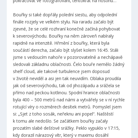
pokračovat ve fotografování, tentokrát na hostinu…
Bouřky si také dopřály polední siestu, aby odpolední
finále rozjely ve velkém stylu. Na raradu začalo být
zjevné, že se celé rozhraní konečně začíná pohybovat
k severovýchodu. Bouřky na něm zároveň nabíraly
rapidně na intenzitě. Hřmění z bouřky, která byla
součástí derecha, začalo být slyšet kolem 16:45. Stáli
jsme s vedoucím nahoře v pozorovatelně a nechápavě
sledovali základnu oblačnosti. Čelo bouře nemělo žádný
shelf cloud, ale takové turbulence jsem doposud
v životě neviděl a asi jen tak neuvidím. Oblaka proudila
jak od severovýchodu, tak od jihozápadu a srážela se
přímo nad peckou kotlinou. Spodní hranice oblačnosti
byla 400 – 500 metrů nad námi a vytvářely se v ní rychle
rotující víry o rozměrech desítek metrů. Pomyslel jsem
si: „Sjet z toho sosák, neřeknu ani popel“. Naštěstí
k tomu ale nedošlo. Se začátkem bouřky začaly
prozatím slabé dešťové srážky. Peklo vypuklo v 17:15,
kdy dorazil nárazový vítr, který v maximu dosáhl