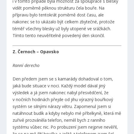
i v tomto případě byla možnost za spolupráce s blesky
vidět poměrně pěknou strukturu čela bouře. Na
přípravu bylo tentokrát poměrně dost času, ale
nakonec se to ukázalo být celkem zbytečné, protože
téměř všechny blesky už byly utopené ve srážkách.
Tímto tento neuvěřitelně povedený den skončil.
Z. Černoch – Opavsko
Ranní derecho
Den předem jsem se s kamarády dohadoval o tom,
jaká bude situace v noci. Každý model dával jiný
výsledek a já jsem nakonec nabyl přesvědčení, že
v nočních hodinách přejde od jihu výrazný bouřkový
systém se silnými nárazy větru. Zapomenul jsem si
natáhnout budík a kdyby nebylo mé přítelkyně, která mě
zuřivě prozváněla telefon, neměl bych z ranního
systému vůbec nic. Po probuzení jsem nejprve nevěřil,
že se na mě řítí bouřka a ještě z telefonem jsem šel