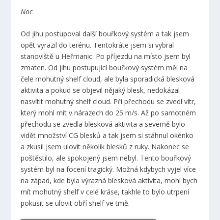
Noc
Od jihu postupoval další bouřkový systém a tak jsem
opět vyrazil do terénu. Tentokráte jsem si vybral
stanoviště u Heřmanic. Po příjezdu na místo jsem byl
zmaten. Od jihu postupující bouřkový systém měl na
čele mohutný shelf cloud, ale byla sporadická blesková
aktivita a pokud se objevil nějaký blesk, nedokázal
nasvítit mohutný shelf cloud. Při přechodu se zvedl vítr,
který mohl mít v nárazech do 25 m/s. Až po samotném
přechodu se zvedla blesková aktivita a severně bylo
vidět množství CG blesků a tak jsem si stáhnul okénko
a zkusil jsem ulovit několik blesků z ruky. Nakonec se
poštěstilo, ale spokojený jsem nebyl. Tento bouřkový
systém byl na focení tragický. Možná kdybych vyjel více
na západ, kde byla výrazná blesková aktivita, mohl bych
mít mohutný shelf v celé kráse, takhle to bylo utrpení
pokusit se ulovit obří shelf ve tmě.