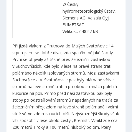
© Český
hydrometeorologický ústav,
Siemens AG, Vaisala Oyj,
EUMETSAT
Velikost: 6482.7 kB
Při jízdě vlakem z Trutnova do Malých Svatoňovic 14.
srpna jsem se dobře díval, zda spatřím nějaké škody.
První se objevily až těsně přes železniční zastávkou
v Suchovršicích, kde bylo v lese na pravé straně trati
polámáno několik izolovaných stromů. Mezi zastávkami
Suchovršice a V. Svatoňovice pak byly olámané větve
stromů na levé straně trati a po obou stranách polehlá
kukuřice na poli. Přímo před naší zastávkou pak byly
stopy po odstraňování stromů napadaných na trať a za
železničním přejezdem na levé straně polámané i velmi
silné větve zde rostoucích olší. Nejvýraznější škody však
vítr způsobil v lese okolo cesty „Bremst“. Vznikl zde cca
200 metrů široký a 100 metrů hluboký polom, který