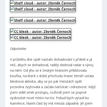
Odpoledne
V průběhu dne opět nastalo dohadování s přáteli a já
než, abych se dohadoval, raději sledoval radar a vývoj
na něm. Od jihu se k českým hranicím přibližovala
bouřka, na které v době přechodu hranic téměř ustala
blesková aktivita, aby se po pár minutách opět
pozvolna zvyšovala a začala narůstat i odrazivost. Když
jsem viděl směr postupu, rozhodl jsem se poprvé
vyzkoušet nové místo na lov. Pokud bych vyrazil ku
Kaménce, hlavní část by mě minula západně. Jel jsem