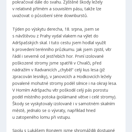
pokračoval dále do svahu. Zjištěné škody ležely
v relativně přímém a souvislém pásu, takže lze
uvažovat o působení série downburstů.
Týden po výskytu derecha, 18. srpna, jsem se
s návštěvou z Prahy vydal vlakem na výlet do
Adršpašských skal. I tuto cestu jsem hodlal využít
k provedení terénního průzkumu. Jak jsem zjistil, vítr
řádil i severně od Jestřebích hor. První izolované
poškozené stromy jsme spatřili v Chvalči, před
nádražím v Radvanicích „chyběl“ celý kus lesa (již
zpracován lesníky), v Janovicích a Hodkovicích ležely
povalené mohutné stromy podél silnice i na okraji lesa.
V Horním Adršpachu vítr poškodil celý pás porostu
podél místního potoka (polámané větve i celé stromy).
Škody se vyskytovaly izolovaně i v samotném skalním
městě, jednalo se o vývraty, například hned
u zatopeného lomu při vstupu.
Spolu s Lukášem Rongem jsme shromáždili dostupné