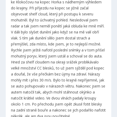
ke Klokočovu na kopec Horka s nádherným výhledem
do krajiny. Při příjezdu na kopec se jižně začal
objevovat shelf cloud, který při postupu k severu
mohutněl. Byl to úchvatný pohled. Nesledoval jsem
radar a tak jsem neměl ponětí jaká obluda ke mně míří.
V dáli bylo slyšet dunění jako když se na mě valí obří
vlak. S tím jak dunění sílilo jsem dostal strach a
přemýšlel, zda místo, kde jsem, je to nejlepší možné.
Rychle jsem ještě nafotil poslední snímky a v tom přišel
mohutný poryv, který jsem ustál a schoval se do auta.
Hned za shelf cloudem na okraji srážek problikávalo
velké množství CC blesků, to už jsem sjížděl pod kopec
a doufal, že vše přečkám bez újmy na zdraví. Nárazy
mohly mít i přes 30 m/s. Bylo to krajně nepříjemné, jak
se auto pohupovalo v nárazech větru. Nakonec jsem se
autem natočil tak, abych mohl stáhnout okýnko a
natočit krátké video. Ve dvou vlnách padaly kroupy
okolo 1 cm. Po přechodu jsem opět zkusil fotit blesky
na zadní straně bouře a nakonec se jich podařilo nafotit
několik, ale jen dva jsou použitelné.