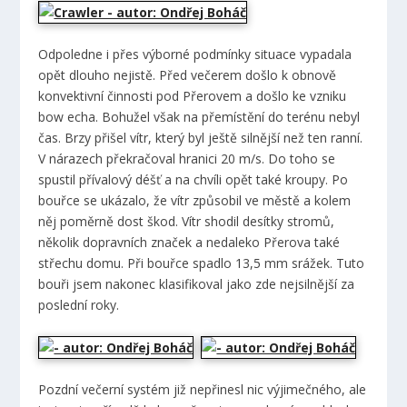
Odpoledne i přes výborné podmínky situace vypadala
opět dlouho nejistě. Před večerem došlo k obnově
konvektivní činnosti pod Přerovem a došlo ke vzniku
bow echa. Bohužel však na přemístění do terénu nebyl
čas. Brzy přišel vítr, který byl ještě silnější než ten ranní.
V nárazech překračoval hranici 20 m/s. Do toho se
spustil přívalový déšť a na chvíli opět také kroupy. Po
bouřce se ukázalo, že vítr způsobil ve městě a kolem
něj poměrně dost škod. Vítr shodil desítky stromů,
několik dopravních značek a nedaleko Přerova také
střechu domu. Při bouřce spadlo 13,5 mm srážek. Tuto
bouři jsem nakonec klasifikoval jako zde nejsilnější za
poslední roky.
Pozdní večerní systém již nepřinesl nic výjimečného, ale