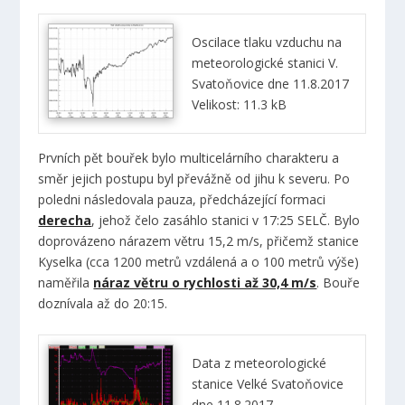
Oscilace tlaku vzduchu na
meteorologické stanici V.
Svatoňovice dne 11.8.2017
Velikost: 11.3 kB
Prvních pět bouřek bylo multicelárního charakteru a
směr jejich postupu byl převážně od jihu k severu. Po
poledni následovala pauza, předcházející formaci
derecha
, jehož čelo zasáhlo stanici v 17:25 SELČ. Bylo
doprovázeno nárazem větru 15,2 m/s, přičemž stanice
Kyselka (cca 1200 metrů vzdálená a o 100 metrů výše)
naměřila
náraz větru o rychlosti až 30,4 m/s
. Bouře
doznívala až do 20:15.
Data z meteorologické
stanice Velké Svatoňovice
dne 11.8.2017