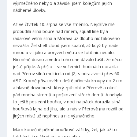
výjimečného nebylo a záviděl jsem kolegům jejich
nádherné úlovky.
Až ve čtvrtek 10. srpna se vše změnilo. Nejdříve mě
probudila silná bouře nad ránem, squall line byla
radarově velmi silná a Morava už dlouho nic takového
nezažila. Žel shelf cloud jsem spatřil, až když byl nade
mnou a v lijáku a poryvech větru se fotit nic nedalo.
Nicméně dusno a vedro toho dne dávalo tušit, že něco
ještě přijde. A přišlo – ve večerních hodinách dorazila
nad Přerov silná multicela od JZ, s odrazivostí přes 60
dBZ. Kromě přívalového deště přinesla kroupy do 2 cm
a hlavně downburst, který způsobil v Přerově a okolí
pád mnoha stromů a poškození střech domů. A nebyla
to ještě poslední bouřka, v noci na pátek dorazila silná
bouřková lajna od jihu, ale u nás v Přerově (na rozdíl od
jiných míst) už nepřinesla nic význačného.
Mám konečně pěkné bouřkové zážitky, žel, jak už to
tak bývá, i se škodami na majetku.