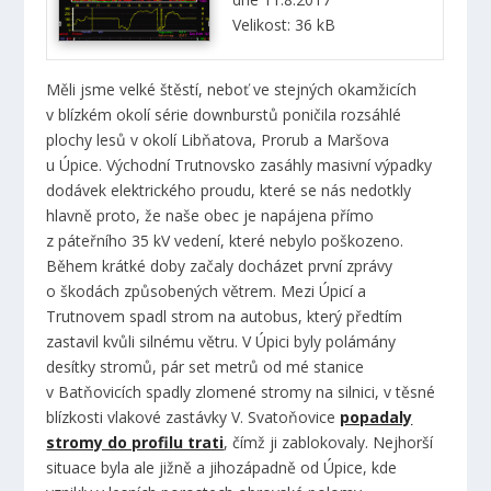
Velikost: 36 kB
Měli jsme velké štěstí, neboť ve stejných okamžicích
v blízkém okolí série downburstů poničila rozsáhlé
plochy lesů v okolí Libňatova, Prorub a Maršova
u Úpice. Východní Trutnovsko zasáhly masivní výpadky
dodávek elektrického proudu, které se nás nedotkly
hlavně proto, že naše obec je napájena přímo
z páteřního 35 kV vedení, které nebylo poškozeno.
Během krátké doby začaly docházet první zprávy
o škodách způsobených větrem. Mezi Úpicí a
Trutnovem spadl strom na autobus, který předtím
zastavil kvůli silnému větru. V Úpici byly polámány
desítky stromů, pár set metrů od mé stanice
v Batňovicích spadly zlomené stromy na silnici, v těsné
blízkosti vlakové zastávky V. Svatoňovice
popadaly
stromy do profilu trati
, čímž ji zablokovaly. Nejhorší
situace byla ale jižně a jihozápadně od Úpice, kde