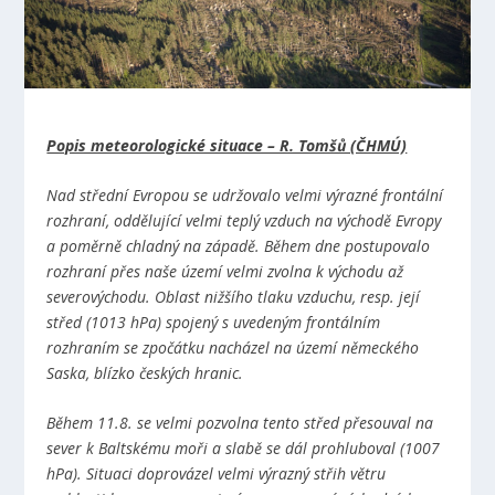
Popis meteorologické situace – R. Tomšů (ČHMÚ)
Nad střední Evropou se udržovalo velmi výrazné frontální
rozhraní, oddělující velmi teplý vzduch na východě Evropy
a poměrně chladný na západě. Během dne postupovalo
rozhraní přes naše území velmi zvolna k východu až
severovýchodu. Oblast nižšího tlaku vzduchu, resp. její
střed (1013 hPa) spojený s uvedeným frontálním
rozhraním se zpočátku nacházel na území německého
Saska, blízko českých hranic.
Během 11.8. se velmi pozvolna tento střed přesouval na
sever k Baltskému moři a slabě se dál prohluboval (1007
hPa). Situaci doprovázel velmi výrazný střih větru