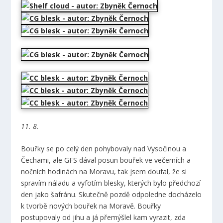
11. 8.
Bouřky se po celý den pohybovaly nad Vysočinou a
Čechami, ale GFS dával posun bouřek ve večerních a
nočních hodinách na Moravu, tak jsem doufal, že si
spravím náladu a vyfotím blesky, kterých bylo předchozí
den jako šafránu. Skutečně pozdě odpoledne docházelo
k tvorbě nových bouřek na Moravě. Bouřky
postupovaly od jihu a já přemýšlel kam vyrazit, zda