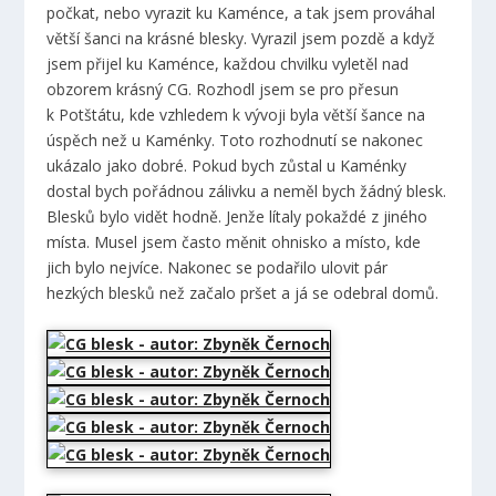
počkat, nebo vyrazit ku Kaménce, a tak jsem prováhal
větší šanci na krásné blesky. Vyrazil jsem pozdě a když
jsem přijel ku Kaménce, každou chvilku vyletěl nad
obzorem krásný CG. Rozhodl jsem se pro přesun
k Potštátu, kde vzhledem k vývoji byla větší šance na
úspěch než u Kaménky. Toto rozhodnutí se nakonec
ukázalo jako dobré. Pokud bych zůstal u Kaménky
dostal bych pořádnou zálivku a neměl bych žádný blesk.
Blesků bylo vidět hodně. Jenže lítaly pokaždé z jiného
místa. Musel jsem často měnit ohnisko a místo, kde
jich bylo nejvíce. Nakonec se podařilo ulovit pár
hezkých blesků než začalo pršet a já se odebral domů.