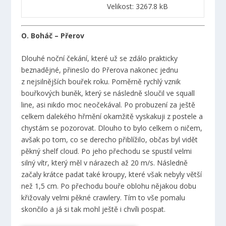
Velikost: 3267.8 kB
O. Boháč – Přerov
Dlouhé noční čekání, které už se zdálo prakticky
beznadějné, přineslo do Přerova nakonec jednu
z nejsilnějších bouřek roku. Poměrně rychlý vznik
bouřkových buněk, který se následně sloučil ve squall
line, asi nikdo moc neočekával. Po probuzení za ještě
celkem dalekého hřmění okamžitě vyskakuji z postele a
chystám se pozorovat. Dlouho to bylo celkem o ničem,
avšak po tom, co se derecho přiblížilo, občas byl vidět
pěkný shelf cloud. Po jeho přechodu se spustil velmi
silný vítr, který měl v nárazech až 20 m/s. Následně
začaly krátce padat také kroupy, které však nebyly větší
než 1,5 cm. Po přechodu bouře oblohu nějakou dobu
křižovaly velmi pěkné crawlery. Tím to vše pomalu
skončilo a já si tak mohl ještě i chvíli pospat.