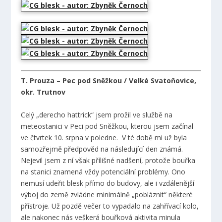
T. Prouza – Pec pod Sněžkou / Velké Svatoňovice,
okr. Trutnov
Celý „derecho hattrick“ jsem prožil ve službě na
meteostanici v Peci pod Sněžkou, kterou jsem začínal
ve čtvrtek 10. srpna v poledne. V té době mi už byla
samozřejmě předpověd na následující den známá.
Nejevil jsem z ní však přílišné nadšení, protože bouřka
na stanici znamená vždy potenciální problémy. Ono
nemusí udeřit blesk přímo do budovy, ale i vzdálenější
výboj do země zvládne minimálně „pobláznit“ některé
přístroje. Už pozdě večer to vypadalo na zahřívací kolo,
ale nakonec nás veškerá bouřková aktivita minula