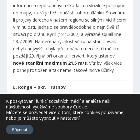
informace o způsobených škodách a vložili je postupně
do mapy, která je též součástí tohoto článku. Srovnám-
li projevy derecha v našem regionu se silnými vichřicemi
v minulosti, jednalo se pravděpodobně o nejničivější
situaci po oránu Kyrill (18.1.2007) a výrazné squall line
23.7.2009. Naměřená rychlost větru na stanici však
nebyla nejvyšší a byla překonána o necelé tři měsíce
později 29. října při orkánu Herwart, který ustanovil
nové staniční maximum 21,5 m/s
. Vítr byl však více
plošněji rozložen a tak neměl takové ničivé účinky.
L. Ronge – okr. Trutnov
K poskytování funkcí sociálních médií a analýze naší
Tento den byly očekávána možnost výskytu silných
návštěvnosti využíváme soubory Cookie.
bouřek, ale zároveň jsem opět slíbil kamarádovi, že mu
Můžete se dozvědět více o tom, které cookies používáme,
nafotím svatbu. Už ráno při pohledu na radar jsem
nebo je můžete vypnout
v
nastavení
.
neměl moc radost, protože jsem viděl spoustu srážek
Příjmout
jdoucích naším směrem – bylo jasné, že focení svatby,
které mělo probíhat venku na hřebenech Krkonoš,