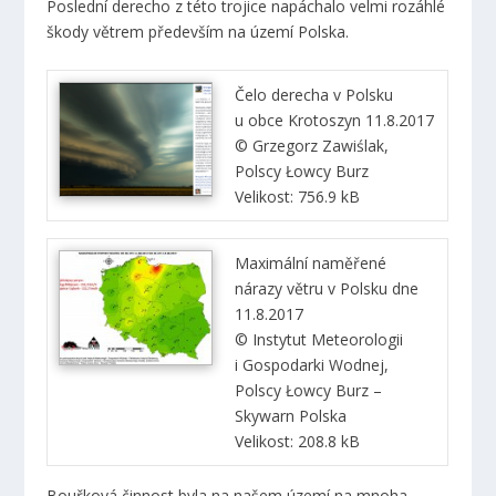
Poslední derecho z této trojice napáchalo velmi rozáhlé
škody větrem především na území Polska.
Čelo derecha v Polsku
u obce Krotoszyn 11.8.2017
© Grzegorz Zawiślak,
Polscy Łowcy Burz
Velikost: 756.9 kB
Maximální naměřené
nárazy větru v Polsku dne
11.8.2017
© Instytut Meteorologii
i Gospodarki Wodnej,
Polscy Łowcy Burz –
Skywarn Polska
Velikost: 208.8 kB
Bouřková činnost byla na našem území na mnoha