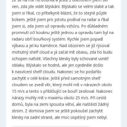
ven, zda jde vidět blýskání. Blýskalo se velmi slabě a tak
jsem si říkal, co přítelkyně blázní, že to stejně půjde
bokem. Ještě jsem pro jistotu podíval na radar a říkal
jsem si, zda jsem už opravdu vzhůru. Po důkladném
promnutí očí kouknu ještě jednou a opravdu tam byl na
radaru obří bouřkový systém. Rychle jsem popadl
výbavu a jel ku Kaménce. Nad obzorem se již rýsoval
mohutný shelf cloud a já začal mít obavu, zda ho budu
schopen nafotit. Všechny blesky byly schované uvnitř
oblaku. Blýskalo se hodně, ale jen ojediněle došlo
k nasvícení shelf cloudu. Nakonec se ho podařilo
zachytit v celé kráse. Ještě před samotným shelf
cloudem se zvedl vítr, který mohl mít v nárazech okolo
15 m/s a tento s přibližující se bouří zesiloval. Nakonec
nárazy mohly mít v maximu okolo 25 m/s. Při cestě
domů, byla na zemi spousta větví, ale naštěstí žádný
strom. Z domova jsem se ještě pokoušel zachytit
blesky na zadní straně, ale moc úspěšný jsem nebyl.