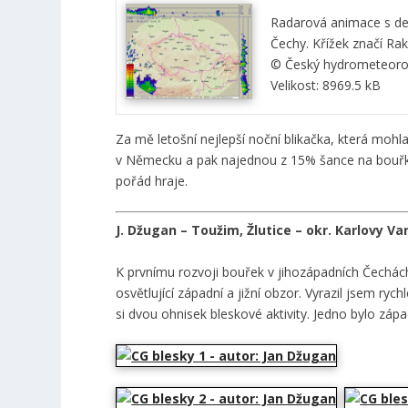
Radarová animace s de
Čechy. Křížek značí Rak
© Český hydrometeorol
Velikost: 8969.5 kB
Za mě letošní nejlepší noční blikačka, která mohla
v Německu a pak najednou z 15% šance na bouřku
pořád hraje.
J. Džugan – Toužim, Žlutice – okr. Karlovy Va
K prvnímu rozvoji bouřek v jihozápadních Čechác
osvětlující západní a jižní obzor. Vyrazil jsem ry
si dvou ohnisek bleskové aktivity. Jedno bylo zá