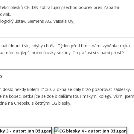
tekcí blesků CELDN zobrazující přechod bouřek přes Západní
ovník.
ogický ústav, Siemens AG, Vaisala Oyj
 nabídnout i víc, kdyby chtěla. Týden před tím s námi vyběhla trojka
 mám nejlepší noční úlovky sezóny. To počasí si s námi prostě
ry
h došlo někdy kolem 21:30. Z okna se daly brzo pozorovat záblesky,
chle na kopec, setkajíce se zde s dalšími toužimskými kolegy. Všiml jse
padně na Chebsku s četnými CG blesky.