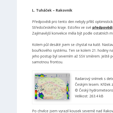
L. Tuháček – Rakovník
Předpovědi pro tento den nebyly příliš optimistic
Středočeského kraje. Estofex ve své
předpovědi
Zajímavější konvekce měla být podle ostatních m
Kolem půl desáté jsem se chystal na kutě. Nastavu
bouřkového systému. Ten se kolem 21. hodiny 
jeho postup byl severním až SSV směrem. Ještě p
samotnou frontou.
Radarový snímek s dete
Českým lesem. Křížek z
© Český hydrometeorol
Velikost: 263.4 kB
Po chvilce jsem vyrazil kousek severně nad Rakov