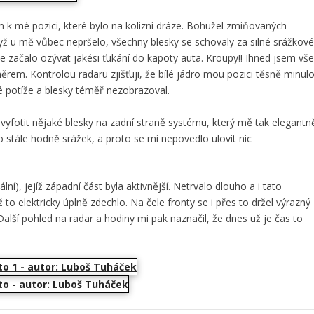
m k mé pozici, které bylo na kolizní dráze. Bohužel zmiňovaných
když u mě vůbec nepršelo, všechny blesky se schovaly za silné srážkov
ce začalo ozývat jakési ťukání do kapoty auta. Kroupy!! Ihned jsem vš
ěrem. Kontrolou radaru zjišťuji, že bílé jádro mou pozici těsně minul
ké potíže a blesky téměř nezobrazoval.
l vyfotit nějaké blesky na zadní straně systému, který mě tak elegantn
 stále hodně srážek, a proto se mi nepovedlo ulovit nic
lní), jejíž západní část byla aktivnější. Netrvalo dlouho a i tato
ž to elektricky úplně zdechlo. Na čele fronty se i přes to držel výrazný
alší pohled na radar a hodiny mi pak naznačil, že dnes už je čas to