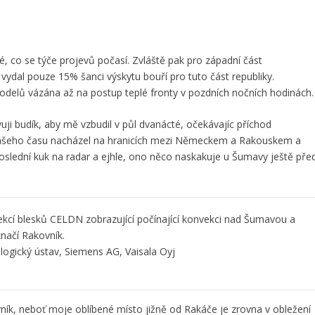
ké, co se týče projevů počasí. Zvláště pak pro západní část
vydal pouze 15% šanci výskytu bouří pro tuto část republiky.
odelů vázána až na postup teplé fronty v pozdních nočních hodinách.
ji budík, aby mě vzbudil v půl dvanácté, očekávajíc příchod
našeho času nacházel na hranicích mezi Německem a Rakouskem a
oslední kuk na radar a ejhle, ono něco naskakuje u Šumavy ještě pře
kcí blesků CELDN zobrazující počínající konvekci nad Šumavou a
načí Rakovník.
ogický ústav, Siemens AG, Vaisala Oyj
ník, neboť moje oblíbené místo jižně od Rakáče je zrovna v obležení