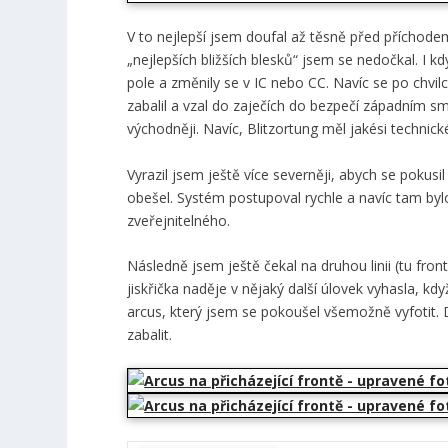
V to nejlepší jsem doufal až těsně před příchode
„nejlepších bližších blesků“ jsem se nedočkal. I 
pole a změnily se v IC nebo CC. Navíc se po chvil
zabalil a vzal do zaječích do bezpečí západním sm
východněji. Navíc, Blitzortung měl jakési technic
Vyrazil jsem ještě více severněji, abych se pokusi
obešel. Systém postupoval rychle a navíc tam bylo
zveřejnitelného.
Následně jsem ještě čekal na druhou linii (tu frontá
jiskřička naděje v nějaký další úlovek vyhasla, kdy
arcus, který jsem se pokoušel všemožně vyfotit. D
zabalit.