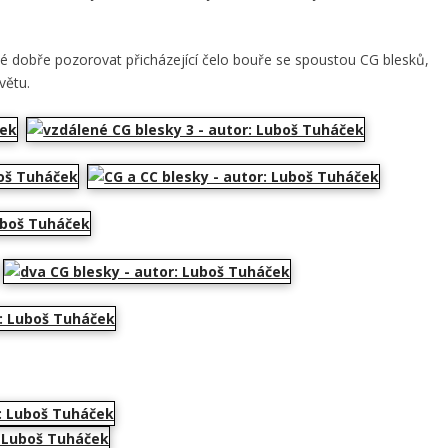
é dobře pozorovat přicházející čelo bouře se spoustou CG blesků,
větu.