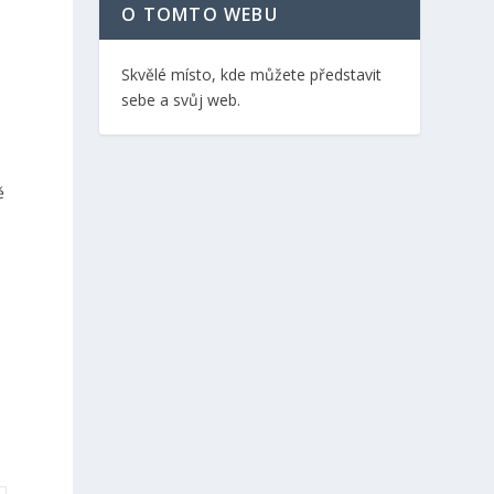
O TOMTO WEBU
é
Skvělé místo, kde můžete představit
e
sebe a svůj web.
o
ě