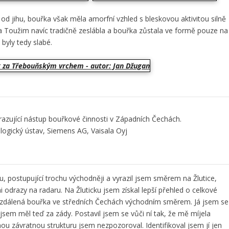
 od jihu, bouřka však měla amorfní vzhled s bleskovou aktivitou silně
a Toužim navíc tradičně zeslábla a bouřka zůstala ve formě pouze na
byly tedy slabé.
zující nástup bouřkové činnosti v Západních Čechách.
ogický ústav, Siemens AG, Vaisala Oyj
nu, postupující trochu východněji a vyrazil jsem směrem na Žlutice,
mi odrazy na radaru. Na Žluticku jsem získal lepší přehled o celkové
i vzdálená bouřka ve středních Čechách východním směrem. Já jsem se
em měl teď za zády. Postavil jsem se vůči ní tak, že mě míjela
ou závratnou strukturu jsem nezpozoroval. Identifikoval jsem jí jen