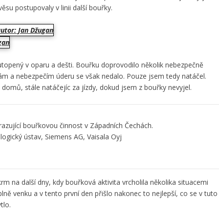
su postupovaly v linii další bouřky.
utopený v oparu a dešti. Bouřku doprovodilo několik nebezpečně
kám a nebezpečím úderu se však nedalo. Pouze jsem tedy natáčel.
t domů, stále natáčejíc za jízdy, dokud jsem z bouřky nevyjel.
azující bouřkovou činnost v Západních Čechách.
ogický ústav, Siemens AG, Vaisala Oyj
rm na další dny, kdy bouřková aktivita vrcholila několika situacemi
ně venku a v tento první den přišlo nakonec to nejlepší, co se v tuto
tlo.