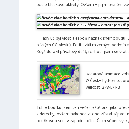
podle bleskové aktivity. Ovšem v jejím těsném závě
Tady už byl vidět alespoň náznak shelf cloudu, 
blízkých CG blesků. Fotit kvůli mizerným podmín
Když dorazil přívalový déšť, rozhodl jsem se vráti
Radarová animace zobr
© Český hydrometeorol
Velikost: 2784.7 kB
Tuhle bouřku jsem ten večer ještě bral jako předk
s derechy, ovšem nakonec z toho zůstal západ úpl
bouřkovou sérii v západní půlce Čech vůbec vysky