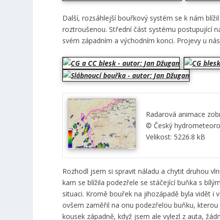
Další, rozsáhlejší bouřkový systém se k nám blížil
roztroušenou. Střední část systému postupující n
svém západním a východním konci. Projevy u nás 
Radarová animace zobra
© Český hydrometeorol
Velikost: 5226.8 kB
Rozhodl jsem si spravit náladu a chytit druhou vl
kam se blížila podezřele se stáčející buňka s bílý
situaci. Kromě bouřek na jihozápadě byla vidět 
ovšem zaměřil na onu podezřelou buňku, kterou js
kousek západně, když jsem ale vylezl z auta, žádn