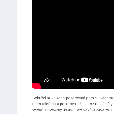
Bohužel až ke konci pozorování jsem si uvědomil, 
mém telefonátu pozoroval už jen roztrhané cáry o
vytvořil nevýrazný arcus, který se však zase rych