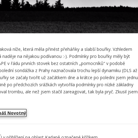
aková níže, která měla přinést přeháňky a slabší bouřky. Vzhledem
stá naděje na nějakou podívanou :-). Podmínky pro bouřky měly být
APE v řádu prvních stovek bez ostatních „pomocníků“ v podobě
 odpolední sondážka z Prahy naznačovala trochu lepší dynamiku (DLS až
ouřky se začaly tvořit už začátkem dne a krátce po poledni jsem jedn
jině po předchozích srážkách vytvořila podmínky pro nízké základny
al trombu, ale než jsem stačil zareagovat, tak byla pryč. Zkusil jsem
v přiblížení na oblast Kadaně označené křížkem.