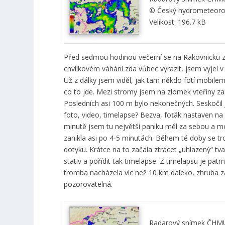
© Český hydrometeorol
Velikost: 196.7 kB
Před sedmou hodinou večerní se na Rakovnicku zača
chvilkovém váhání zda vůbec vyrazit, jsem vyjel v
Už z dálky jsem viděl, jak tam někdo fotí mobil
co to jde. Mezi stromy jsem na zlomek vteřiny zahl
Posledních asi 100 m bylo nekonečných. Seskočil 
foto, video, timelapse? Bezva, foťák nastaven na 
minutě jsem tu největší paniku měl za sebou a 
zanikla asi po 4-5 minutách. Během té doby se t
dotyku. Krátce na to začala ztrácet „uhlazený“ tva
stativ a pořídit tak timelapse. Z timelapsu je pa
tromba nacházela víc než 10 km daleko, zhruba zá
pozorovatelná.
Radarový snímek ČHMÚ v