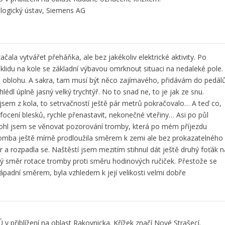
ogický ústav, Siemens AG
la vytvářet přeháňka, ale bez jakékoliv elektrické aktivity. Po
 klidu na kole se základní výbavou omrknout situaci na nedaleké pole.
em oblohu. A sakra, tam musí být něco zajímavého, přidávám do pedál
édl úplně jasný velký trychtýř. No to snad ne, to je jak ze snu.
jsem z kola, to setrvačností ještě pár metrů pokračovalo… A teď co,
focení blesků, rychle přenastavit, nekonečné vteřiny… Asi po půl
mohl jsem se věnovat pozorování tromby, která po mém příjezdu
romba ještě mírně prodloužila směrem k zemi ale bez prokazatelného
r a rozpadla se. Naštěstí jsem mezitím stihnul dát ještě druhý foťák n
trný směr rotace tromby proti směru hodinových ručiček. Přestože se
padní směrem, byla vzhledem k její velikosti velmi dobře
 přiblížení na oblast Rakovnicka. Křížek značí Nové Strašecí.