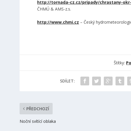
http://tornada-cz.cz/pripady/chrastany-okr
ČHMÚ & AMS-z.s.
http://www.chmi.cz
– Český hydrometeorologi
Štítky:
Po
SDÍLET:
PŘEDCHOZÍ
Noční svítící oblaka