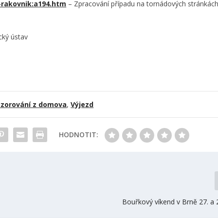
-rakovnik:a194.htm
– Zpracování případu na tornádových stránkác
cký ústav
zorování z domova
,
Výjezd
HODNOTIT:
Bouřkový víkend v Brně 27. a 