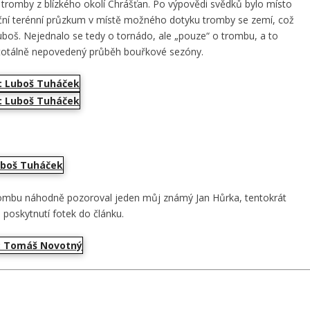
ky tromby z blízkého okolí Chrášťan. Po výpovědi svědků bylo místo
ční terénní průzkum v místě možného dotyku tromby se zemí, což
Luboš. Nejednalo se tedy o tornádo, ale „pouze“ o trombu, a to
a totálně nepovedený průběh bouřkové sezóny.
trombu náhodně pozoroval jeden můj známý Jan Hůrka, tentokrát
poskytnutí fotek do článku.