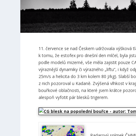
11. července se nad Českem udržovala výšková tl
k tomu, že estofex pro dnešní den mlčel, byla ji
podle modelů mizerné, vše měla zajistit pouze C
výraznější dynamiky či výrazného „liftu“, i když
25m/s a helicita do 3 km kolem 80 J/kg). Slabší b
z nich pozoroval u Kadaně. Zvýšená vlhkost v kra
bouřkové oblačnosti, na které jsem krátce pozorov
alespoň vyfotit pár blesků trigerem.
Radarový snímek ČHMÚ 