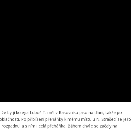
že by jí kolega Luboš T. měl v Rakovníku jako na dlani, takže po
blačnosti. Po přiblížení přeháňky k mému místu u N. Strašecí se ješt
le rozpadnul a s ním i celá přeháňka. Během chvíle se začaly na