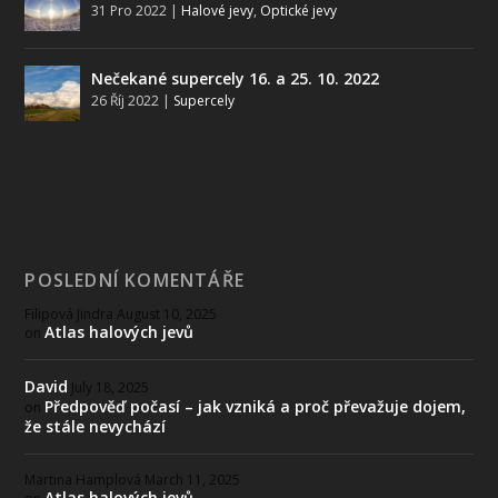
31 Pro 2022
|
Halové jevy
,
Optické jevy
Nečekané supercely 16. a 25. 10. 2022
26 Říj 2022
|
Supercely
POSLEDNÍ KOMENTÁŘE
Filipová Jindra
August 10, 2025
Atlas halových jevů
on
David
July 18, 2025
Předpověď počasí – jak vzniká a proč převažuje dojem,
on
že stále nevychází
Martina Hamplová
March 11, 2025
Atlas halových jevů