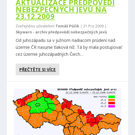
AKTUALIZACE PŘEDPOVĚDI
NEBEZPEČNÝCH JEVŮ NA
23.12.2009
Zveřejněno uživatelem
Tomáš Púčik
|
21 Pro 2009
|
Skywarn - archiv předpovědí nebezpečných jevů
Od juhozápadu sa v južnom riadiacom prúdení nad
územie ČR nasunie tlaková níž. Tá by mala postupovať
cez územie juhozápadných Čiech…
PŘEČTĚTE SI VÍCE