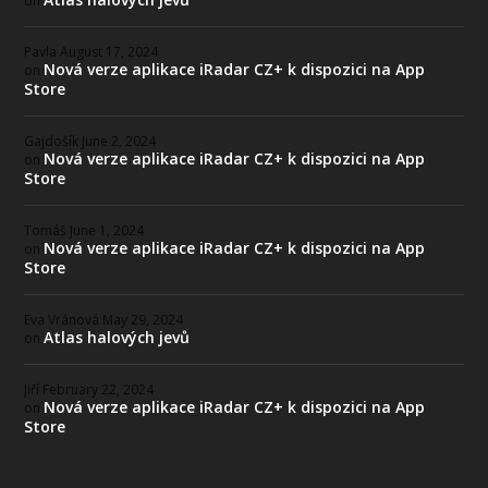
on
Pavla
August 17, 2024
Nová verze aplikace iRadar CZ+ k dispozici na App
on
Store
Gajdošík
June 2, 2024
Nová verze aplikace iRadar CZ+ k dispozici na App
on
Store
Tomáš
June 1, 2024
Nová verze aplikace iRadar CZ+ k dispozici na App
on
Store
Eva Vránová
May 29, 2024
Atlas halových jevů
on
Jiří
February 22, 2024
Nová verze aplikace iRadar CZ+ k dispozici na App
on
Store