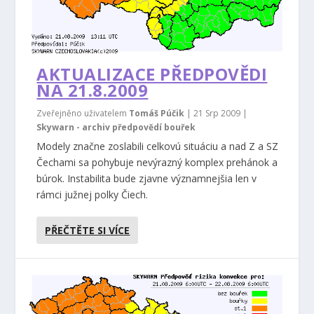
AKTUALIZACE PŘEDPOVĚDI
NA 21.8.2009
Zveřejněno uživatelem
Tomáš Púčik
|
21 Srp 2009
|
Skywarn - archiv předpovědí bouřek
Modely značne zoslabili celkovú situáciu a nad Z a SZ
Čechami sa pohybuje nevýrazný komplex prehánok a
búrok. Instabilita bude zjavne významnejšia len v
rámci južnej polky Čiech.
PŘEČTĚTE SI VÍCE