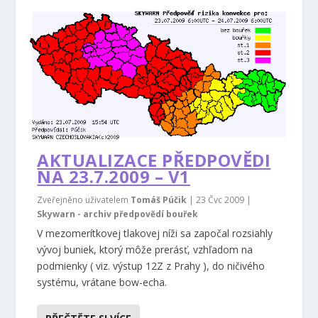
AKTUALIZACE PŘEDPOVĚDI
NA 23.7.2009 – V1
Zveřejněno uživatelem
Tomáš Púčik
|
23 Čvc 2009
|
Skywarn - archiv předpovědí bouřek
V mezomerítkovej tlakovej níži sa započal rozsiahly
vývoj buniek, ktorý môže prerásť, vzhľadom na
podmienky ( viz. výstup 12Z z Prahy ), do ničivého
systému, vrátane bow-echa.