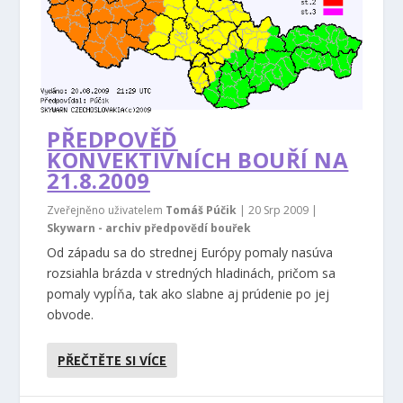
PŘEDPOVĚĎ
KONVEKTIVNÍCH BOUŘÍ NA
21.8.2009
Zveřejněno uživatelem
Tomáš Púčik
|
20 Srp 2009
|
Skywarn - archiv předpovědí bouřek
Od západu sa do strednej Európy pomaly nasúva
rozsiahla brázda v stredných hladinách, pričom sa
pomaly vypĺňa, tak ako slabne aj prúdenie po jej
obvode.
PŘEČTĚTE SI VÍCE