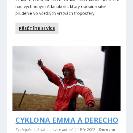
nad východným Atlantikom, ktorý obopína silné
prúdenie vo všetkých vrstvách troposféry.
PŘEČTĚTE SI VÍCE
CYKLONA EMMA A DERECHO
Zveřejněno uživatelem více autorů |
1 Bře 2008
|
Derecho
|