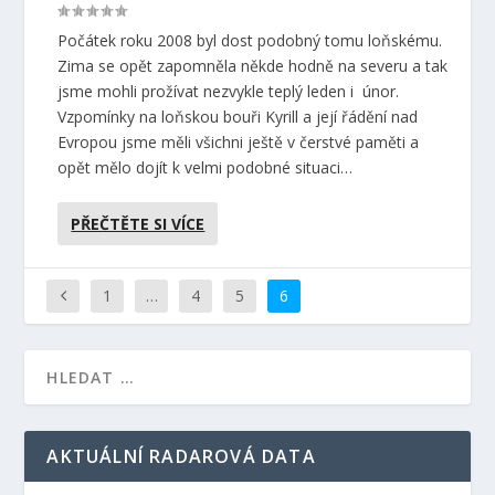
Počátek roku 2008 byl dost podobný tomu loňskému.
Zima se opět zapomněla někde hodně na severu a tak
jsme mohli prožívat nezvykle teplý leden i únor.
Vzpomínky na loňskou bouři Kyrill a její řádění nad
Evropou jsme měli všichni ještě v čerstvé paměti a
opět mělo dojít k velmi podobné situaci…
PŘEČTĚTE SI VÍCE
1
…
4
5
6
AKTUÁLNÍ RADAROVÁ DATA