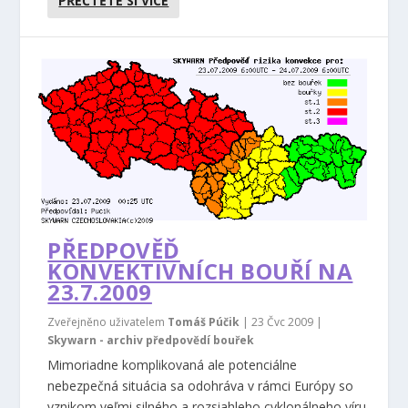
PŘEČTĚTE SI VÍCE
PŘEDPOVĚĎ
KONVEKTIVNÍCH BOUŘÍ NA
23.7.2009
Zveřejněno uživatelem
Tomáš Púčik
|
23 Čvc 2009
|
Skywarn - archiv předpovědí bouřek
Mimoriadne komplikovaná ale potenciálne
nebezpečná situácia sa odohráva v rámci Európy so
vznikom veľmi silného a rozsiahleho cyklonálneho víru