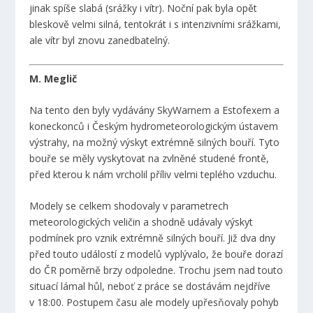
jinak spíše slabá (srážky i vítr). Noční pak byla opět
bleskově velmi silná, tentokrát i s intenzivními srážkami,
ale vítr byl znovu zanedbatelný.
M. Meglič
Na tento den byly vydávány SkyWarnem a Estofexem a
koneckonců i Českým hydrometeorologickým ústavem
výstrahy, na možný výskyt extrémně silných bouří. Tyto
bouře se měly vyskytovat na zvlněné studené frontě,
před kterou k nám vrcholil příliv velmi teplého vzduchu.
Modely se celkem shodovaly v parametrech
meteorologických veličin a shodně udávaly výskyt
podmínek pro vznik extrémně silných bouří. Již dva dny
před touto událostí z modelů vyplývalo, že bouře dorazí
do ČR poměrně brzy odpoledne. Trochu jsem nad touto
situací lámal hůl, neboť z práce se dostávám nejdříve
v 18:00. Postupem času ale modely upřesňovaly pohyb