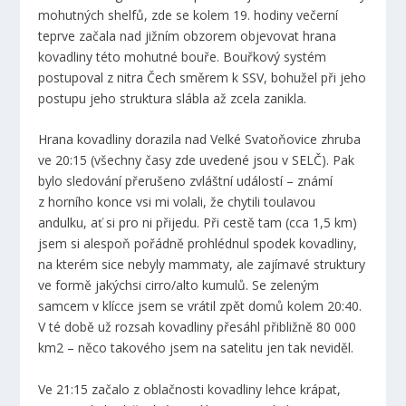
mohutných shelfů, zde se kolem 19. hodiny večerní
teprve začala nad jižním obzorem objevovat hrana
kovadliny této mohutné bouře. Bouřkový systém
postupoval z nitra Čech směrem k SSV, bohužel při jeho
postupu jeho struktura slábla až zcela zanikla.
Hrana kovadliny dorazila nad Velké Svatoňovice zhruba
ve 20:15 (všechny časy zde uvedené jsou v SELČ). Pak
bylo sledování přerušeno zvláštní událostí – známí
z horního konce vsi mi volali, že chytili toulavou
andulku, ať si pro ni přijedu. Při cestě tam (cca 1,5 km)
jsem si alespoň pořádně prohlédnul spodek kovadliny,
na kterém sice nebyly mammaty, ale zajímavé struktury
ve formě jakýchsi cirro/alto kumulů. Se zeleným
samcem v klícce jsem se vrátil zpět domů kolem 20:40.
V té době už rozsah kovadliny přesáhl přibližně 80 000
km
2
– něco takového jsem na satelitu jen tak neviděl.
Ve 21:15 začalo z oblačnosti kovadliny lehce krápat,