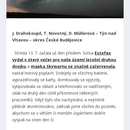
J. Drahokoupil, T. Novotný, D. Müllerová – Týn nad
Vltavou – okres České Budějovice
Středa 13. 7. začala už den předem. Sotva
Estofex
vydal v úterý večer pro naše území letošní druhou
dvojku
a
mapka Skywarnu se značně začervenala
,
nastal hotový poplach. Dobíjely se všechny baterie,
vyprazdňovaly se karty, domlouvaly se výjezdy,
vytipovávala se oblast a telefonovalo se nadřízeným,
zdali na druhý den oželí přítomnost některých
pracovníků. Když bylo vše nachystáno a nejméně
pětkrát zkontrolováno, zalézali jsme všichni do postele,
abychom se s větším či menším úspěchem dobře
vyspali na onen den D.