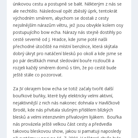
únikovou cestu a postupně se balit. Některým z nás se
ale nechtělo. Následoval opět zběsilý úprk, tentokrát
východním směrem, abychom se dostali z cesty
nejsilnějším nárazům větru, jež jsou obvykle kolem osy
postupujícího bow echa. Nárazy nás stejně dostihly po
cestě severně od J. Hradce, kde jsme poté našli
přechodné útočiště na místní benzínce, která skýtala
dobrý úkryt pro natáčení blesků po okolí a kde jsme se
po pár desítkách minut sledování bouře rozloučili a
rozjeli každý směrem domů s tím, že po cestě bude
ještě stále co pozorovat.
Za JV okrajem bow echa se totiž začaly tvořit další
bouřkové buňky, které byly elektricky velmi aktivní,
nejaktivnější z nich nás nakonec dohnala v Havlíčkově
Brodě, kde nás přivítala slušným přídělem blízkých
blesků a velmi intenzivním přívalovým lijákem. Bouřka
nás provázela ještě velkou část cesty a předvedla
takovou bleskovou show, jakou si pamatuji naposledy