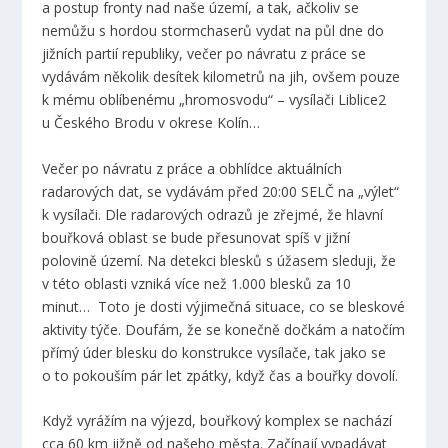
a postup fronty nad naše území, a tak, ačkoliv se
nemůžu s hordou stormchaserů vydat na půl dne do
jižních partií republiky, večer po návratu z práce se
vydávám několik desítek kilometrů na jih, ovšem pouze
k mému oblíbenému „hromosvodu“ – vysílači Liblice2
u Českého Brodu v okrese Kolín…
Večer po návratu z práce a obhlídce aktuálních
radarových dat, se vydávám před 20:00 SELČ na „výlet“
k vysílači. Dle radarových odrazů je zřejmé, že hlavní
bouřková oblast se bude přesunovat spíš v jižní
polovině území. Na detekci blesků s úžasem sleduji, že
v této oblasti vzniká více než 1.000 blesků za 10
minut… Toto je dosti výjimečná situace, co se bleskové
aktivity týče. Doufám, že se konečně dočkám a natočím
přímý úder blesku do konstrukce vysílače, tak jako se
o to pokouším pár let zpátky, když čas a bouřky dovolí.
Když vyrážím na výjezd, bouřkový komplex se nachází
cca 60 km jižně od našeho města. Začínají vypadávat