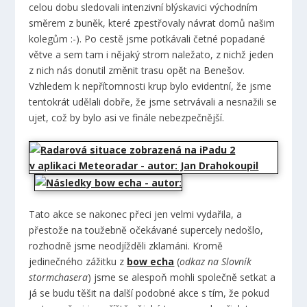
celou dobu sledovali intenzivní blýskavici východním
směrem z buněk, které zpestřovaly návrat domů našim
kolegům :-). Po cestě jsme potkávali četné popadané
větve a sem tam i nějaký strom naležato, z nichž jeden
z nich nás donutil změnit trasu opět na Benešov.
Vzhledem k nepřítomnosti krup bylo evidentní, že jsme
tentokrát udělali dobře, že jsme setrvávali a nesnažili se
ujet, což by bylo asi ve finále nebezpečnější.
Tato akce se nakonec přeci jen velmi vydařila, a
přestože na toužebně očekávané supercely nedošlo,
rozhodně jsme neodjížděli zklamáni. Kromě
jedinečného zážitku z
bow echa
(
odkaz na Slovník
stormchasera
) jsme se alespoň mohli společně setkat a
já se budu těšit na další podobné akce s tím, že pokud