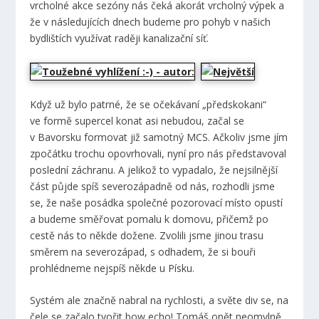
vrcholné akce sezóny nás čeká akorát vrcholný výpek a
že v následujících dnech budeme pro pohyb v našich
bydlištích využívat raději kanalizační síť.
Když už bylo patrné, že se očekávaní „předskokani“
ve formě supercel konat asi nebudou, začal se
v Bavorsku formovat již samotný MCS. Ačkoliv jsme jím
zpočátku trochu opovrhovali, nyní pro nás představoval
poslední záchranu. A jelikož to vypadalo, že nejsilnější
část půjde spíš severozápadně od nás, rozhodli jsme
se, že naše posádka společné pozorovací místo opustí
a budeme směřovat pomalu k domovu, přičemž po
cestě nás to někde dožene. Zvolili jsme jinou trasu
směrem na severozápad, s odhadem, že si bouři
prohlédneme nejspíš někde u Písku.
Systém ale značně nabral na rychlosti, a světe div se, na
čele se začalo tvořit bow echo! Tomáš opět neomylně