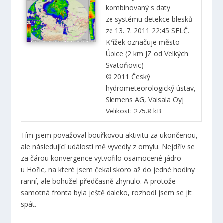
kombinovaný s daty
ze systému detekce blesků
ze 13. 7. 2011 22:45 SELČ.
Křížek označuje město
Úpice (2 km JZ od Velkých
Svatoňovic)
© 2011 Český
hydrometeorologický ústav,
Siemens AG, Vaisala Oyj
Velikost: 275.8 kB
Tím jsem považoval bouřkovou aktivitu za ukončenou,
ale následující události mě vyvedly z omylu. Nejdřív se
za čárou konvergence vytvořilo osamocené jádro
u Hořic, na které jsem čekal skoro až do jedné hodiny
ranní, ale bohužel předčasně zhynulo. A protože
samotná fronta byla ještě daleko, rozhodl jsem se jít
spát.