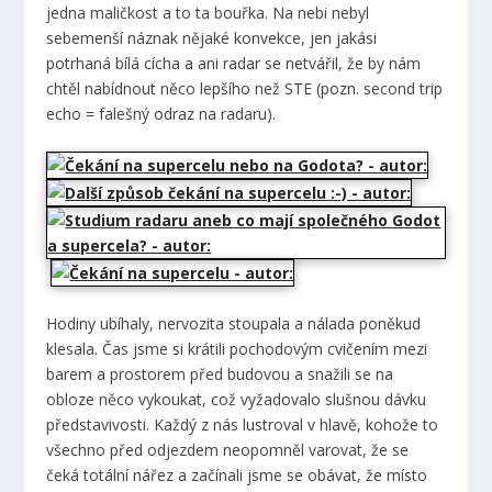
jedna maličkost a to ta bouřka. Na nebi nebyl
sebemenší náznak nějaké konvekce, jen jakási
potrhaná bílá cícha a ani radar se netvářil, že by nám
chtěl nabídnout něco lepšího než STE (pozn. second trip
echo = falešný odraz na radaru).
Hodiny ubíhaly, nervozita stoupala a nálada poněkud
klesala. Čas jsme si krátili pochodovým cvičením mezi
barem a prostorem před budovou a snažili se na
obloze něco vykoukat, což vyžadovalo slušnou dávku
představivosti. Každý z nás lustroval v hlavě, kohože to
všechno před odjezdem neopomněl varovat, že se
čeká totální nářez a začínali jsme se obávat, že místo