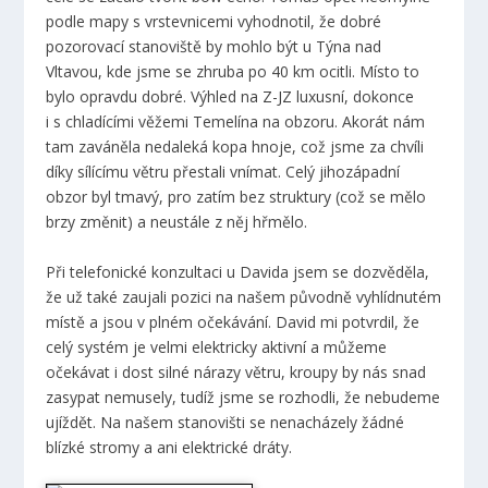
podle mapy s vrstevnicemi vyhodnotil, že dobré
pozorovací stanoviště by mohlo být u Týna nad
Vltavou, kde jsme se zhruba po 40 km ocitli. Místo to
bylo opravdu dobré. Výhled na Z-JZ luxusní, dokonce
i s chladícími věžemi Temelína na obzoru. Akorát nám
tam zaváněla nedaleká kopa hnoje, což jsme za chvíli
díky sílícímu větru přestali vnímat. Celý jihozápadní
obzor byl tmavý, pro zatím bez struktury (což se mělo
brzy změnit) a neustále z něj hřmělo.
Při telefonické konzultaci u Davida jsem se dozvěděla,
že už také zaujali pozici na našem původně vyhlídnutém
místě a jsou v plném očekávání. David mi potvrdil, že
celý systém je velmi elektricky aktivní a můžeme
očekávat i dost silné nárazy větru, kroupy by nás snad
zasypat nemusely, tudíž jsme se rozhodli, že nebudeme
ujíždět. Na našem stanovišti se nenacházely žádné
blízké stromy a ani elektrické dráty.