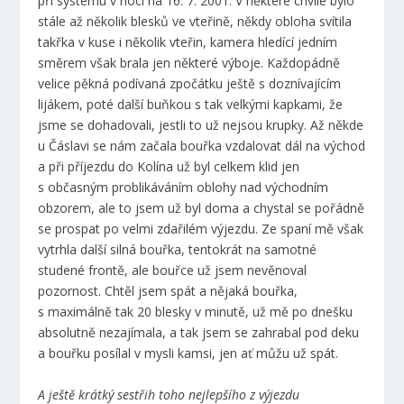
při systému v noci na 16. 7. 2001. V některé chvíle bylo
stále až několik blesků ve vteřině, někdy obloha svítila
takřka v kuse i několik vteřin, kamera hledící jedním
směrem však brala jen některé výboje. Každopádně
velice pěkná podívaná zpočátku ještě s doznívajícím
lijákem, poté další buňkou s tak velkými kapkami, že
jsme se dohadovali, jestli to už nejsou krupky. Až někde
u Čáslavi se nám začala bouřka vzdalovat dál na východ
a při příjezdu do Kolína už byl celkem klid jen
s občasným problikáváním oblohy nad východním
obzorem, ale to jsem už byl doma a chystal se pořádně
se prospat po velmi zdařilém výjezdu. Ze spaní mě však
vytrhla další silná bouřka, tentokrát na samotné
studené frontě, ale bouřce už jsem nevěnoval
pozornost. Chtěl jsem spát a nějaká bouřka,
s maximálně tak 20 blesky v minutě, už mě po dnešku
absolutně nezajímala, a tak jsem se zahrabal pod deku
a bouřku posílal v mysli kamsi, jen ať můžu už spát.
A ještě krátký sestřih toho nejlepšího z výjezdu