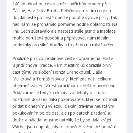
140 km dlouhou cestu směr Jindřichův Hradec přes
Čáslav, Havlíčkův Brod a Pelhřimov a zatím co jsem
dojídal ještě po cestě oběd v podobě sýrové pizzy, tak
nad námi se prohánělo poměrně hodně oblačnosti. Na
jihu Čech zůstávalo ale naštěstí stále jasno a insolace
mohla nerušeně působit a připravovat nám ideální
podmínky pro silné bouřky a to přímo na místě určení.
Přibližně po dvouhodinové cestě dorážíme na letiště
u Jindřichova Hradce, kam mezitím už dorazila první
část týmu ve složení Honza Drahokoupil, Dáša
Müllerová a Tomáš Novotný, kteří zde našli celkem
příjemné zázemí v restauraci/baru zdejšího aeroklubu.
Přidáváme se tedy k čekání a za debaty o situaci
postupně dorážejí další pozorovatelé, kteří se rozhodli
přidat k dnešnímu výjezdu. Čekání trávíme neustálým
pokukováním po obloze, ale i po datech z radarů a
družic a nálada houstne natolik, že by se dala krájet.
Všichni jsou napjatí, kdy to konečně začne. Až po páté