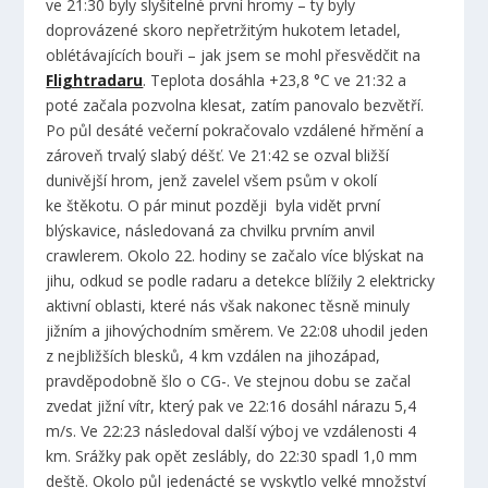
ve 21:30 byly slyšitelné první hromy – ty byly
doprovázené skoro nepřetržitým hukotem letadel,
oblétávajících bouři – jak jsem se mohl přesvědčit na
Flightradaru
. Teplota dosáhla +23,8 °C ve 21:32 a
poté začala pozvolna klesat, zatím panovalo bezvětří.
Po půl desáté večerní pokračovalo vzdálené hřmění a
zároveň trvalý slabý déšť. Ve 21:42 se ozval bližší
dunivější hrom, jenž zavelel všem psům v okolí
ke štěkotu. O pár minut později byla vidět první
blýskavice, následovaná za chvilku prvním anvil
crawlerem. Okolo 22. hodiny se začalo více blýskat na
jihu, odkud se podle radaru a detekce blížily 2 elektricky
aktivní oblasti, které nás však nakonec těsně minuly
jižním a jihovýchodním směrem. Ve 22:08 uhodil jeden
z nejbližších blesků, 4 km vzdálen na jihozápad,
pravděpodobně šlo o CG-. Ve stejnou dobu se začal
zvedat jižní vítr, který pak ve 22:16 dosáhl nárazu 5,4
m/s. Ve 22:23 následoval další výboj ve vzdálenosti 4
km. Srážky pak opět zeslábly, do 22:30 spadl 1,0 mm
deště. Okolo půl jedenácté se vyskytlo velké množství