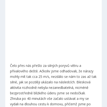
Čelo přes nás přešlo za silných poryvů větru a
přívalového deště. Ačkoliv jsme odhadovali, že nárazy
mohly mít tak cca 25 m/s, nezdálo se nám to zas až tak
silné, jak se později ukázalo na následcích. Blesková
aktivita rozhodně nebyla nezanedbatelná, nicméně
bezprostředně blízkého úderu jsme se nedočkali.
Zhruba po 40 minutách vše začalo ustávat a my se
vydali na dlouhou cestu k domovu, přičemž jsme po