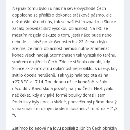
Nejinak tomu bylo i u nás na severovýchodě Čech –
dopoledne se přiblížilo dokonce srážkové pásmo, ale
než došlo až nad nás, tak se naštěstí rozpadlo a Slunce
začalo prosvítat skrz vysokou oblačnost. Na IRC se
mezitím rozjela diskuze o tom, jestli něco bude nebo
nebude – i když po zkušenostech z 22. června bylo
zřejmé, že ranní oblačnost nemusí nutně znamenat
konec všech nadějí. Stormchaseři tak vyrazili do terénu,
směrem do jižních Čech. Zde se střídala období, kdy
Slunce skrz cirrovitou oblačnost neproniklo, s úseky, kdy
svítilo docela nerušeně. Tak vyšplhala teplota až na
+27,8 °C v 17:14. Tou dobou už se konečně začalo
něco dít v Bavorsku a později na jihu Čech. Nezbývalo
než čekat, kdy a v jaké formě bouřky dorazí i sem.
Podmínky byly docela slušné, podvečer byl přímo dusný
s maximálním rosným bodem dosáhnuvším až na +21,3
°C.
Zatímco kolegové na lovu posílali z jižních Čech obrázky