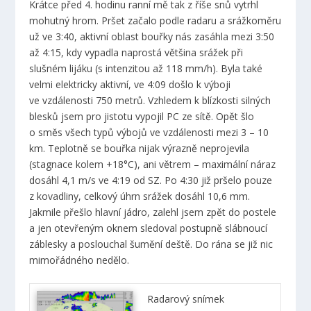
Krátce před 4. hodinu ranní mě tak z říše snů vytrhl
mohutný hrom. Pršet začalo podle radaru a srážkoměru
už ve 3:40, aktivní oblast bouřky nás zasáhla mezi 3:50
až 4:15, kdy vypadla naprostá většina srážek při
slušném lijáku (s intenzitou až 118 mm/h). Byla také
velmi elektricky aktivní, ve 4:09 došlo k výboji
ve vzdálenosti 750 metrů. Vzhledem k blízkosti silných
blesků jsem pro jistotu vypojil PC ze sítě. Opět šlo
o směs všech typů výbojů ve vzdálenosti mezi 3 – 10
km. Teplotně se bouřka nijak výrazně neprojevila
(stagnace kolem +18°C), ani větrem – maximální náraz
dosáhl 4,1 m/s ve 4:19 od SZ. Po 4:30 již pršelo pouze
z kovadliny, celkový úhrn srážek dosáhl 10,6 mm.
Jakmile přešlo hlavní jádro, zalehl jsem zpět do postele
a jen otevřeným oknem sledoval postupně slábnoucí
záblesky a poslouchal šumění deště. Do rána se již nic
mimořádného nedělo.
Radarový snímek