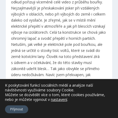
odkud pořizuji víceméně celé video z průběhu bouřky.
Nejzajímavější je přeskakování jisker při vzdálených
výbojích v oblacích, nebo při výbojích do země i celkem
daleko od vysílače. Je zřejmé, jak se v místě mění
elektrické přepětí v atmosféře a jak při blescích vznikají
výboje na izolátorech. Celá ta konstrukce se chová jako
ohromný lapač a svodič přepětí v horních partiích.
Netuším, jak velké je elektrické pole pod bouřkou, ale
jedná se určitě o stovky tisíc voltů, které se svádí do
země kotvícími lany. Člověk na toto představení zírá
s údivem a v očekávání, že do této stavby musí
zákonitě udeřit blesk… Tak jako obvykle se přímého
úderu nedočkávám. Navíc jsem překvapen, jak
v jednom momentu udeřil CG blesk (mrak-země) asi
K poskytování funkcí sociálních médií a analýze naší
300m ode mně, přibližně stejně daleko od stožárů.
návštěvnosti využíváme soubory Cookie.
Z tohoto poznatku jsem se jenom utvrdil v tom, že
Můžete se dozvědět více o tom, které cookies používáme,
blesk si celou svoji ionizovanou trasu razí z mraku do
nebo je můžete vypnout
v
nastavení
.
země naprosto náhodně, a že si práskne, kam ho
Příjmout
napadne. V žádném případě nemusí nutně platit
pravidlo, že si hledá cestu nejmenšího odporu, nebo do