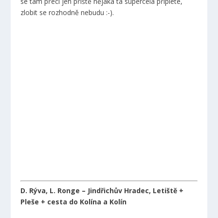
se tam přeci jen příště nějaká ta supercela připlete,
zlobit se rozhodně nebudu :-).
D. Rýva, L. Ronge – Jindřichův Hradec, Letiště +
Pleše + cesta do Kolína a Kolín