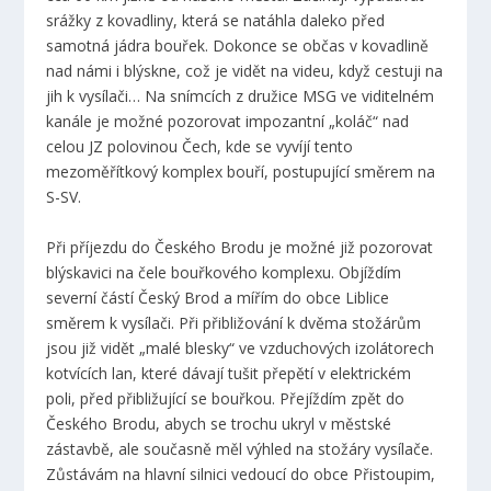
srážky z kovadliny, která se natáhla daleko před
samotná jádra bouřek. Dokonce se občas v kovadlině
nad námi i blýskne, což je vidět na videu, když cestuji na
jih k vysílači… Na snímcích z družice MSG ve viditelném
kanále je možné pozorovat impozantní „koláč“ nad
celou JZ polovinou Čech, kde se vyvíjí tento
mezoměřítkový komplex bouří, postupující směrem na
S-SV.
Při příjezdu do Českého Brodu je možné již pozorovat
blýskavici na čele bouřkového komplexu. Objíždím
severní částí Český Brod a mířím do obce Liblice
směrem k vysílači. Při přibližování k dvěma stožárům
jsou již vidět „malé blesky“ ve vzduchových izolátorech
kotvících lan, které dávají tušit přepětí v elektrickém
poli, před přibližující se bouřkou. Přejíždím zpět do
Českého Brodu, abych se trochu ukryl v městské
zástavbě, ale současně měl výhled na stožáry vysílače.
Zůstávám na hlavní silnici vedoucí do obce Přistoupim,