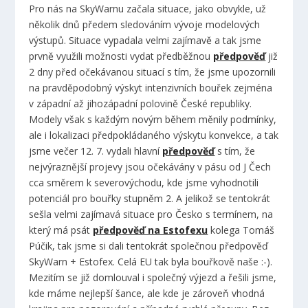
Pro nás na SkyWarnu začala situace, jako obvykle, už
několik dnů předem sledováním vývoje modelových
výstupů. Situace vypadala velmi zajímavě a tak jsme
prvně využili možnosti vydat předběžnou
předpověď
již
2 dny před očekávanou situací s tím, že jsme upozornili
na pravděpodobný výskyt intenzivních bouřek zejména
v západní až jihozápadní polovině České republiky.
Modely však s každým novým během měnily podmínky,
ale i lokalizaci předpokládaného výskytu konvekce, a tak
jsme večer 12. 7. vydali hlavní
předpověď
s tím, že
nejvýraznější projevy jsou očekávány v pásu od J Čech
cca směrem k severovýchodu, kde jsme vyhodnotili
potenciál pro bouřky stupněm 2. A jelikož se tentokrát
sešla velmi zajímavá situace pro Česko s termínem, na
který má psát
předpověď na Estofexu
kolega Tomáš
Púčik, tak jsme si dali tentokrát společnou předpověď
SkyWarn + Estofex. Celá EU tak byla bouřkově naše :-).
Mezitím se již domlouval i společný výjezd a řešili jsme,
kde máme nejlepší šance, ale kde je zároveň vhodná