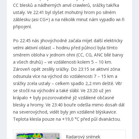
CC blesků a nádherných anvil crawlerů, srážky takřka
ustaly. Ve 22:41 byl slyšet mohutný hrom po silném
záblesku (asi CG+) a na několik minut nám vypadlo wi-fi
připojení.
Po 22:45 nás jihovýchodně začala míjet další elektricky
velmi aktivní oblast – hodinu před půlnocí byla tímto
směrem obloha v jednom ohni (CC, CG, ANC bílé barvy
a všech druhů) – ve vzdálenosti kolem 5 – 10 km.
Zároveň opět zesílily srážky. Do 23:15 se aktivní zóna
odsunula více na východ do vzdálenosti 7 – 15 km a
srážky zcela ustaly – celkem spadlo 2,2 mm deště. Vítr
se stočil na východní a také slábl. Ve 23:20 už jen
krápalo + byly pozorovatelné již vzdálené občasné
blesky a hromy. Ve 23:40 bouře odešla mimo dosah dál
na severovýchod, vidět byly jen vzdálené blýskavice.
Teplota klesla pouze na +19,0 °C před půl dvanáctou.
Radarový snímek