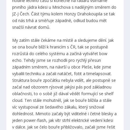
hodině letního času si konečně na radaru všímáme
prvního jádra kdesi u Mnichova s nadějným směrem do
JZ-J Čech. Část týmu kolem Honzy Drahokoupila se tak
od nás trhá a směřuje západně, odkud budou mět
snažší návrat domů.
My zatím stále čekáme na místě a sledujeme dění. Jak
se ona bouře blíží k hranicím s ČR, tak se postupně
rozrůstá do celého systému a začíná vytvářet bow
echo. Tehdy jsme se rozhodli pro rychlý přesun
západním směrem, na návrší u obce Pleše, kde jsme
vybalili techniku a začali natáčet, fotit a timelapsovat.
Struktura bouře zpočátku nebyla vidět, ale postupně se
začal nad obzorem rýsovat jakýsi pás pod základnou
oblačnosti, to o sobě již dával vědět formující se shelf
cloud. Ten stále mohutněl, jak se bouře blížila a stále
víc vystupoval ze šedavého zákalu, který snižoval
dohlednost. Mimoto začaly být viditelné i četné blesky a
jeden power-flash, jak vítr strhl elektrické vedení kdesi
v dálce. Jak se čelo bouře přibližovalo, začali jsme řešit