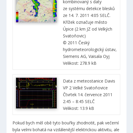
kombinovaný s daty
ze systému detekce blesků
ze 14. 7. 2011 4:05 SELČ.
Křížek označuje město
Úpice (2 km JZ od Velkých
Svatoňovic)
© 2011 Český
hydrometeorologický ústav,
Siemens AG, Vaisala Oyj
Velikost: 278.9 kB
Data z meteostanice Davis
VP 2 Velké Svatoňovice
Čtvrtek 14. července 2011
2:45 – 8:45 SELČ
Velikost: 13.9 kB
Pokud bych měl obě tyto bouřky zhodnotit, pak večerní
byla velmi bohatá na vzdálenější elektrickou aktivitu, ale