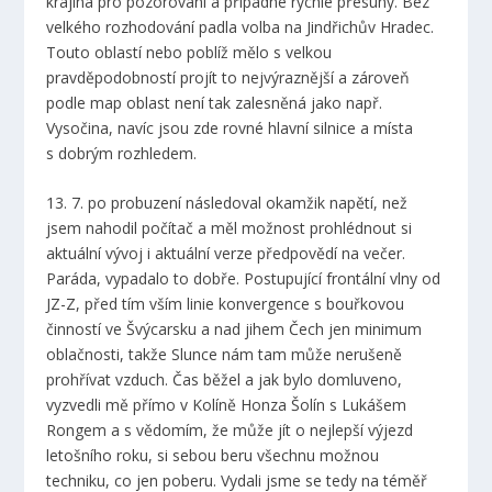
krajina pro pozorování a případné rychlé přesuny. Bez
velkého rozhodování padla volba na Jindřichův Hradec.
Touto oblastí nebo poblíž mělo s velkou
pravděpodobností projít to nejvýraznější a zároveň
podle map oblast není tak zalesněná jako např.
Vysočina, navíc jsou zde rovné hlavní silnice a místa
s dobrým rozhledem.
13. 7. po probuzení následoval okamžik napětí, než
jsem nahodil počítač a měl možnost prohlédnout si
aktuální vývoj i aktuální verze předpovědí na večer.
Paráda, vypadalo to dobře. Postupující frontální vlny od
JZ-Z, před tím vším linie konvergence s bouřkovou
činností ve Švýcarsku a nad jihem Čech jen minimum
oblačnosti, takže Slunce nám tam může nerušeně
prohřívat vzduch. Čas běžel a jak bylo domluveno,
vyzvedli mě přímo v Kolíně Honza Šolín s Lukášem
Rongem a s vědomím, že může jít o nejlepší výjezd
letošního roku, si sebou beru všechnu možnou
techniku, co jen poberu. Vydali jsme se tedy na téměř