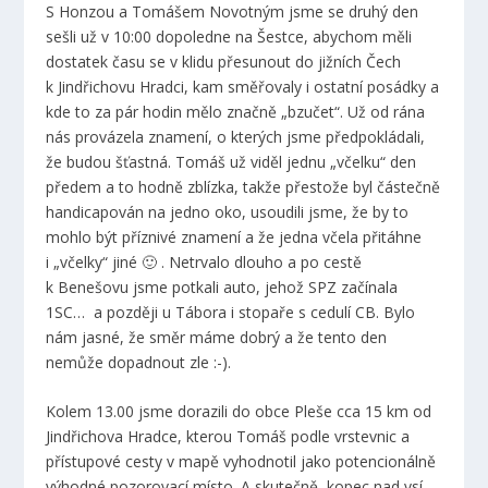
S Honzou a Tomášem Novotným jsme se druhý den
sešli už v 10:00 dopoledne na Šestce, abychom měli
dostatek času se v klidu přesunout do jižních Čech
k Jindřichovu Hradci, kam směřovaly i ostatní posádky a
kde to za pár hodin mělo značně „bzučet“. Už od rána
nás provázela znamení, o kterých jsme předpokládali,
že budou šťastná. Tomáš už viděl jednu „včelku“ den
předem a to hodně zblízka, takže přestože byl částečně
handicapován na jedno oko, usoudili jsme, že by to
mohlo být příznivé znamení a že jedna včela přitáhne
i „včelky“ jiné 🙂 . Netrvalo dlouho a po cestě
k Benešovu jsme potkali auto, jehož SPZ začínala
1SC… a později u Tábora i stopaře s cedulí CB. Bylo
nám jasné, že směr máme dobrý a že tento den
nemůže dopadnout zle :-).
Kolem 13.00 jsme dorazili do obce Pleše cca 15 km od
Jindřichova Hradce, kterou Tomáš podle vrstevnic a
přístupové cesty v mapě vyhodnotil jako potencionálně
výhodné pozorovací místo. A skutečně, kopec nad vsí