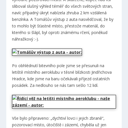
sliboval slušný výhled téměř do všech světových stran,
navíc případný úkryt nabízela zhruba 2 km vzdálená
benzínka. A Tomášův výstup z auta nasvědčoval, že by
to mohlo být šťastné místo, přestože materiál, do
kterého si šlápl, byl oproti známému rčení, poněkud
náhražkový :-).
Po obhlédnutí bitevního pole jsme se přesunuli na
letiště místního aeroklubu v těsné blízkosti Jindřichova
Hradce, kde jsme na baru očekávali příjezd ostatních
posádek. Za nedlouho se nás tam sešlo 12 lidí.
Vše bylo připraveno: „dychtiví lovci i jejich zbraně“,
pozorovací místo, útočiště i zázemí, chyběla už jen