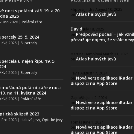
Í PŘÍSPĚVKY
POSLEDNÍ KOMENTÁŘE
Filipová Jindra
August 10, 2025
vě noci s polární září 19. a 20.
Atlas halových jevů
on
edna 2026
8 Úno 2026
|
Polární záře
David
July 18, 2025
Předpověď počasí – jak vzni
on
upercely 25. 5. 2024
převažuje dojem, že stále nev
 Kvě 2025
|
Supercely
Martina Hamplová
March 11, 2025
Atlas halových jevů
on
upercela u nejen Řípu 19. 5.
024
 Kvě 2025
|
Supercely
Pavla
August 17, 2024
Nová verze aplikace iRadar
on
dispozici na App Store
imořádná polární záře v noci
 10. na 11. května 2024
Gajdošík
June 2, 2024
 Kvě 2025
|
Polární záře
Nová verze aplikace iRadar
on
dispozici na App Store
ptická sklizeň 2023
 Pro 2023
|
Halové jevy
,
Optické jevy
Tomáš
June 1, 2024
Nová verze aplikace iRadar
on
dispozici na App Store