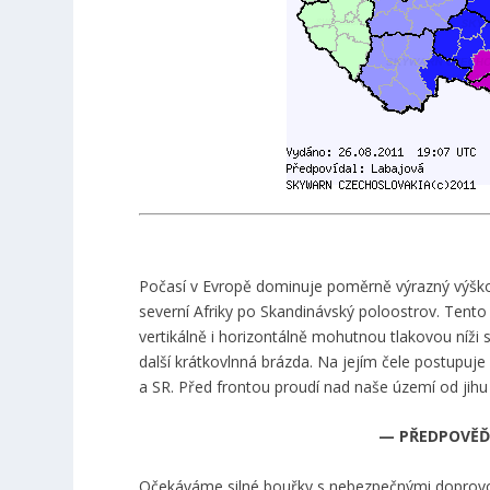
Počasí v Evropě dominuje poměrně výrazný výškov
severní Afriky po Skandinávský poloostrov. Tent
vertikálně i horizontálně mohutnou tlakovou níž
další krátkovlnná brázda. Na jejím čele postupuje
a SR. Před frontou proudí nad naše území od jih
— PŘEDPOVĚĎ 
Očekáváme silné bouřky s nebezpečnými doprovod