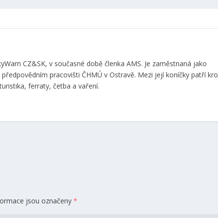
 SkyWarn CZ&SK, v současné době členka AMS. Je zaměstnaná jako
předpovědním pracovišti ČHMÚ v Ostravě. Mezi její koníčky patří k
uristika, ferraty, četba a vaření.
formace jsou označeny
*