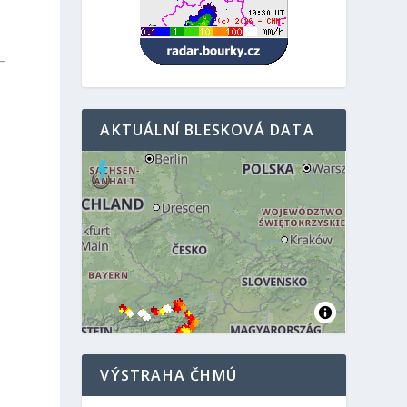
T
AKTUÁLNÍ BLESKOVÁ DATA
VÝSTRAHA ČHMÚ