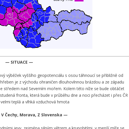
— SITUACE —
ý výběžek vyššího geopotenciálu s osou táhnoucí se přibližně od
o hřeben je z východu ohraničen dlouhovlnnou brázdou a ze západu
i se středem nad Severním mořem. Kolem této níže se bude obtáčet
 studená fronta, která bude v průběhu dne a noci přecházet i přes ČR
u velmi teplá a vlhká vzduchová hmota
V Čechy, Morava, Z Slovenska —
nými jevy, zejména silným větrem a krupobitími, v menší míře se