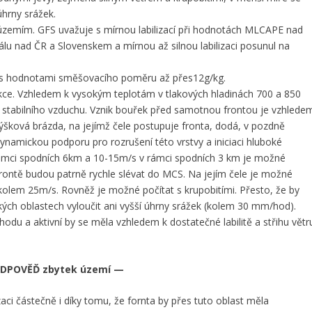
úhrny srážek.
 územím. GFS uvažuje s mírnou labilizací při hodnotách MLCAPE nad
lu nad ČR a Slovenskem a mírnou až silnou labilizaci posunul na
ký, s hodnotami směšovacího poměru až přes12g/kg.
ekce. Vzhledem k vysokým teplotám v tlakových hladinách 700 a 850
 stabilního vzduchu. Vznik bouřek před samotnou frontou je vzhlede
ová brázda, na jejímž čele postupuje fronta, dodá, v pozdně
namickou podporu pro rozrušení této vrstvy a iniciaci hluboké
rámci spodních 6km a 10-15m/s v rámci spodních 3 km je možné
rontě budou patrně rychle slévat do MCS. Na jejím čele je možné
 kolem 25m/s. Rovněž je možné počítat s krupobitími. Přesto, že by
ých oblastech vyloučit ani vyšší úhrny srážek (kolem 30 mm/hod).
u a aktivní by se měla vzhledem k dostatečné labilitě a střihu větr
DPOVĚĎ zbytek území —
ci částečně i díky tomu, že fornta by přes tuto oblast měla