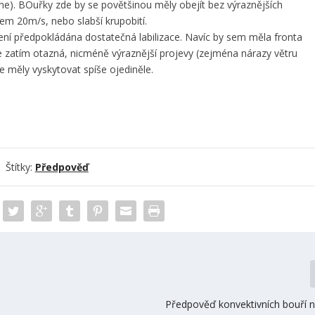
). BOuřky zde by se povětšinou měly obejít bez výraznějších
em 20m/s, nebo slabší krupobití.
ení předpokládána dostatečná labilizace. Navíc by sem měla fronta
je zatím otazná, nicméně výraznější projevy (zejména nárazy větru
e měly vyskytovat spíše ojediněle.
Štítky:
Předpověď
Předpověď konvektivních bouří n