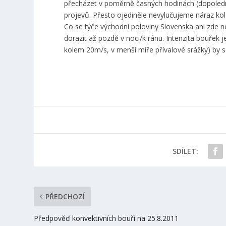
přecházet v poměrně časných hodinách (dopoledne
projevů. Přesto ojediněle nevylučujeme náraz kol
Co se týče východní poloviny Slovenska ani zde n
dorazit až pozdě v noci/k ránu. Intenzita bouřek 
kolem 20m/s, v menší míře přívalové srážky) by s
SDÍLET:
PŘEDCHOZÍ
Předpověď konvektivních bouří na 25.8.2011