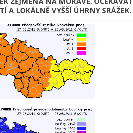
EK ZEJMÉNA NA MORAVĚ. OČEKÁVA
ITÍ A LOKÁLNĚ VYŠŠÍ ÚHRNY SRÁŽEK.