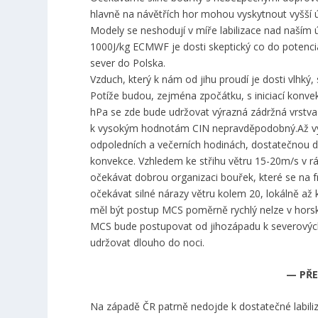
hlavně na návětřích hor mohou vyskytnout vyšší 
Modely se neshodují v míře labilizace nad naším
1000J/kg ECMWF je dosti skeptický co do potenciá
sever do Polska.
Vzduch, který k nám od jihu proudí je dosti vlh
Potíže budou, zejména zpočátku, s iniciací konv
hPa se zde bude udržovat výrazná zádržná vrstva
k vysokým hodnotám CIN nepravděpodobný.Až výšk
odpoledních a večerních hodinách, dostatečnou dy
konvekce. Vzhledem ke střihu větru 15-20m/s v 
očekávat dobrou organizaci bouřek, které se na f
očekávat silné nárazy větru kolem 20, lokálně až
měl být postup MCS poměrně rychlý nelze v horsk
MCS bude postupovat od jihozápadu k severovýchod
udržovat dlouho do noci.
— PŘE
Na západě ČR patrně nedojde k dostatečné labiliza