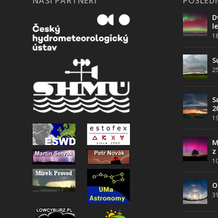
NAŠI PARTNEŘI
POSLEDN
D
l
1
S
25
S
2
19
M
z
10
O
31