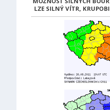
MOŽNOST SILNÝCH BOUŘ
LZE SILNÝ VÍTR, KRUPOB