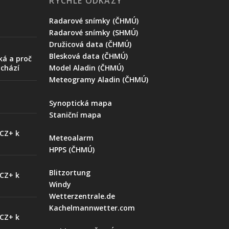
RYCHLÉ ODKAZY
Radarové snímky (ČHMÚ)
Radarové snímky (SHMÚ)
Družicová data (ČHMÚ)
Blesková data (ČHMÚ)
ká a proč
ychází
Model Aladin (ČHMÚ)
Meteogramy Aladin (ČHMÚ)
Synoptická mapa
Staniční mapa
 CZ+ k
Meteoalarm
HPPS (ČHMÚ)
Blitzortung
 CZ+ k
Windy
Wetterzentrale.de
Kachelmannwetter.com
 CZ+ k