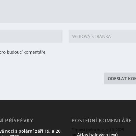
 pro budoucí komentáře.
Í PŘÍSPĚVKY
POSLEDNÍ KOMENTÁŘE
Filipová Jindra
August 10, 2025
vě noci s polární září 19. a 20.
Atlas halových jevů
on