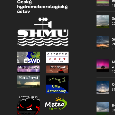
l
1
S
25
S
2
19
M
z
10
O
31
B
31