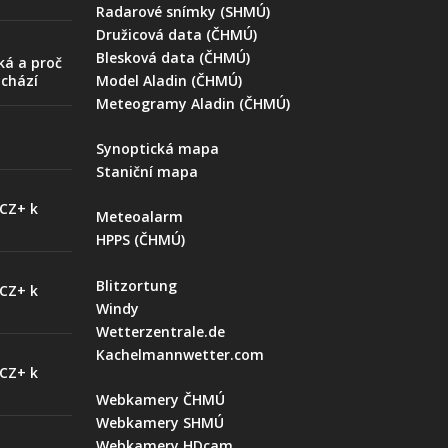
Radarové snímky (SHMÚ)
Družicová data (ČHMÚ)
Blesková data (ČHMÚ)
ká a proč
ychází
Model Aladin (ČHMÚ)
Meteogramy Aladin (ČHMÚ)
Synoptická mapa
Staniční mapa
 CZ+ k
Meteoalarm
HPPS (ČHMÚ)
Blitzortung
 CZ+ k
Windy
Wetterzentrale.de
Kachelmannwetter.com
 CZ+ k
Webkamery ČHMÚ
Webkamery SHMÚ
Webkamery HDcam