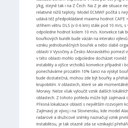
J/kg, stejně tak i na Z Čech. Na Z je ale situace 
relativně nižší teploty. Model ECMWF počítá s nejv
udává též předpokládané maxima hodnot CAPE >500
střihem větru DLS (v 0-6 km) stále pod 10 m/s, 
odpoledne hodnot kolem 10 m/s. Konvekce tak bu
bouřkových buněk bude vázán na interakci výlevů c
vzniku jednobuněčných bouřek a nebo slabě org
oblasti V Vysočiny a Česko-Moravského pomezí výv
v této oblasti mohlo odpoledne docházet rovněž k
instability a výšce vrcholků konvekce případně i 
ponecháváme prozatím 10% šanci na výskyt bouřky
bude dostatečná, mohou zde být bouřky a přeháňky
krupobitím. V oblastech, které se ale momentálně
Moravy. Nelze však vyloučit vznik dalších lokálníc
oblastech. Z tohoto pohledu může být zajímavá obl
Přesná lokalizace oblastí s největším rozvojem k
Zajímavý je vývoj i na Slovnensku, kde model Alad
radarové a družicové snímky naznačují vznik prv
instabilitou, je tak otazné zda se vznikající p