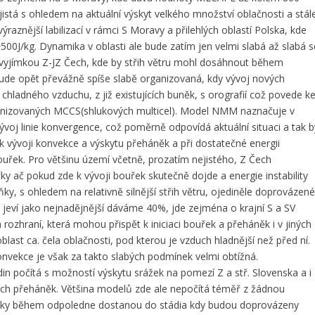
nejistá s ohledem na aktuální výskyt velkého množství oblačnosti a stál
ýraznější labilizací v rámci S Moravy a přilehlých oblastí Polska, kde
J/kg. Dynamika v oblasti ale bude zatím jen velmi slabá až slabá s
s vyjímkou Z-JZ Čech, kde by střih větru mohl dosáhnout během
de opět převážně spíše slabě organizovaná, kdy vývoj nových
hladného vzduchu, z již existujících buněk, s orografií což povede k
anizovaných MCCS(shlukových multicel). Model NMM naznačuje v
oj linie konvergence, což poměrně odpovídá aktuální situaci a tak b
 vývoji konvekce a výskytu přeháněk a při dostatečné energii
bouřek. Pro většinu území včetně, prozatím nejistého, Z Čech
 ač pokud zde k vývoji bouřek skutečně dojde a energie instability
, s ohledem na relativně silnější střih větru, ojediněle doprovázen
 jeví jako nejnadějnější dáváme 40%, jde zejména o krajní S a SV
h rozhraní, která mohou přispět k iniciaci bouřek a přeháněk i v jiných
ast ca. čela oblačnosti, pod kterou je vzduch hladnější než před ní.
onvekce je však za takto slabých podmínek velmi obtížná.
in počítá s možností výskytu srážek na pomezí Z a stř. Slovenska a i
ních přeháněk. Většina modelů zde ale nepočítá téměř z žádnou
řeháňky během odpoledne dostanou do stádia kdy budou doprovázeny