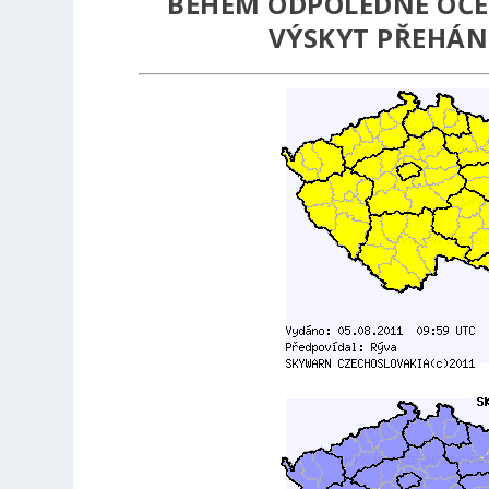
BĚHEM ODPOLEDNE OČE
VÝSKYT PŘEHÁN