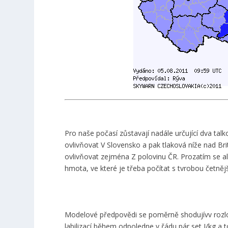
Pro naše počasí zůstavají nadále určující dva tal
ovlivňovat V Slovensko a pak tlaková níže nad Br
ovlivňovat zejména Z polovinu ČR. Prozatím se al
hmota, ve které je třeba počítat s tvrobou četněj
Modelové předpovědi se poměrně shodujívv rozlož
labilizací během odpoledne v řádu pár set J/kg