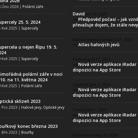
edna 2026
8 Úno 2026
|
Polární záře
David
July 18, 2025
Předpověď počasí – jak vzni
on
upercely 25. 5. 2024
převažuje dojem, že stále nev
 Kvě 2025
|
Supercely
Martina Hamplová
March 11, 2025
Atlas halových jevů
on
upercela u nejen Řípu 19. 5.
024
 Kvě 2025
|
Supercely
Pavla
August 17, 2024
Nová verze aplikace iRadar
on
dispozici na App Store
imořádná polární záře v noci
 10. na 11. května 2024
Gajdošík
June 2, 2024
 Kvě 2025
|
Polární záře
Nová verze aplikace iRadar
on
dispozici na App Store
ptická sklizeň 2023
 Pro 2023
|
Halové jevy
,
Optické jevy
Tomáš
June 1, 2024
Nová verze aplikace iRadar
on
dispozici na App Store
ouřkový konec března 2023
 Bře 2023
|
Bouřky
Eva Vránová
May 29, 2024