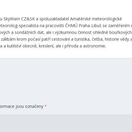
ktu SkyWarn CZ&SK a spoluzakladatel Amatérské meteorologické
eteorolog-specialista na pracovišti ČHMÚ Praha-Libuš se zaměřením 
ových a sondážních dat, ale i výzkumnou činnost ohledně bouřkových
zálibám krom počasí patří cestování a turistika, četba, historie vědy 
a a kutilství obecně, kreslení, ale i příroda a astronomie.
formace jsou označeny
*