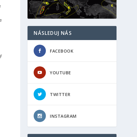
e
e
NÁSLEDUJ NÁS
e
FACEBOOK
y
YOUTUBE
é
TWITTER
INSTAGRAM