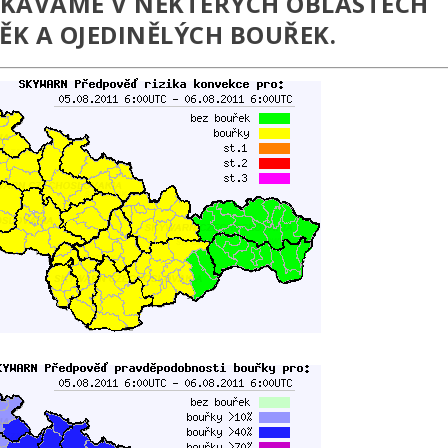
KÁVÁME V NĚKTERÝCH OBLASTECH
ĚK A OJEDINĚLÝCH BOUŘEK.