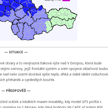
— SITUACE —
kové útvary a to nevýrazná tlaková výše nad V Evropou, která bude
itskými ostrovy, jejíž frontální systém a sním spojená oblačnost budo
e nad naše území dostává spíše teplá, vlhká a slabě labilní vzduchová
ších přeháněk a ojedinělých bouřek.
— PŘEDPOVĚĎ —
ení srážek a lokálních maxim instability, kdy model GFS počítá s
 a to zejména na S Moravy, kde dává hodnoty MLCAPE až kolem 800