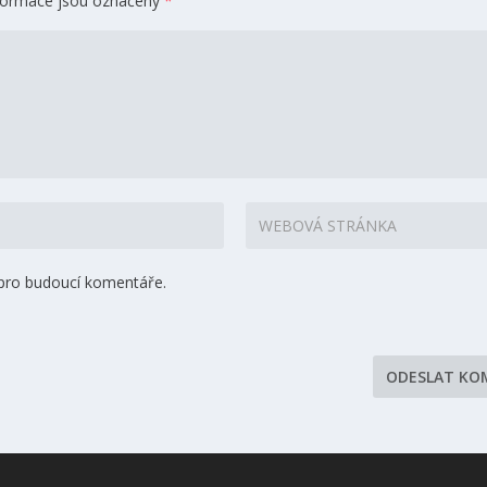
formace jsou označeny
*
 pro budoucí komentáře.