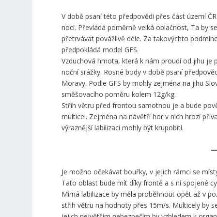
V době psaní této předpovědi přes část území ČR
noci. Převládá poměrně velká oblačnost, Ta by s
přetrvávat povážlivě déle. Za takovýchto podmí
předpokládá model GFS.
Vzduchová hmota, která k nám proudí od jihu je p
noční srážky. Rosné body v době psaní předpověd
Moravy. Podle GFS by mohly zejména na jihu Slo
směšovacího poměru kolem 12g/kg.
Střih větru před frontou samotnou je a bude pov
multicel. Zejména na návětří hor v nich hrozí př
výraznější labilizaci mohly být krupobití.
—
Je možno očekávat bouřky, v jejich rámci se místy
Tato oblast bude mít díky frontě a s ní spojené 
Mírná labilizace by měla proběhnout opět až v poz
střih větru na hodnoty přes 15m/s. Multicely by 
jejich největším nebezpečím by vzhledem k organi