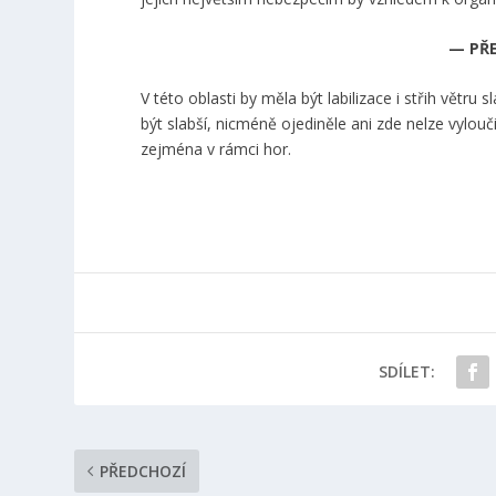
— PŘ
V této oblasti by měla být labilizace i střih větr
být slabší, nicméně ojediněle ani zde nelze vylouči
zejména v rámci hor.
SDÍLET:
PŘEDCHOZÍ