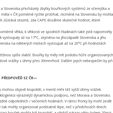
 a Slovenska přecházely zbytky bouřkových systémů ze včerejška a
e měla v ČR poměrně rychle protrhat, nicméně na Slovensku by mohl
nek zůstává otazné, zda CAPE dosáhne skutečně hodnot, které
oměrně vlhká, k vlhkosti ve spodních hladinách také jistě napomohly
i vystoupaly až na 17°C, zejména na jihozápadě Slovenska a jihu
venska na některých místech vystoupat až na 20°C při hodnotách
ětšinou spíše slabší. Bouřky by měly mít podobu hůře organizovanýc
ívalové srážky s úhrny přes 30mm/hod. Dalším jejich nebezpečím by při
 PŘEDPOVĚĎ SZ ČR—
 mohou objevit krupobití, v menší míře též vyšší úhrny srážek.
cyklogenezi výraznější dynamickou podporu, než Morava a Slovensko.
dně odpoledních / večerních hodinách. V rámci fronty by mohl zesílit
se tak mohly organizovat podstatně lépe, než v předchozích dnech.
zaci bouřek mohla být krupobití, a silnější nárazy větru kolem 20m/s.