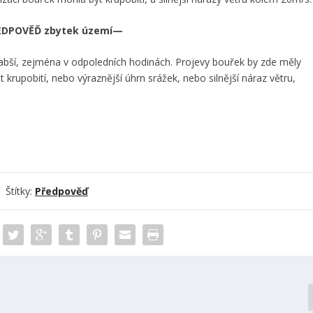
EDPOVĚĎ zbytek území—
u slabší, zejména v odpoledních hodinách. Projevy bouřek by zde měly
t krupobití, nebo výraznější úhrn srážek, nebo silnější náraz větru,
Štítky:
Předpověď