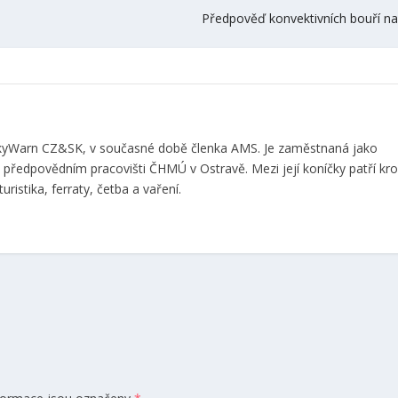
Předpověď konvektivních bouří na
 SkyWarn CZ&SK, v současné době členka AMS. Je zaměstnaná jako
předpovědním pracovišti ČHMÚ v Ostravě. Mezi její koníčky patří k
uristika, ferraty, četba a vaření.