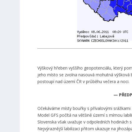
Výškový hřeben vyššího geopotenciálu, který pomě
jeho místo se zvolna nasouvá mohutná výšková brá
postoupí nad území ČR v průběhu večera a noci.
— PŘEDP
Očekáváme místy bouřky s přívalovými srážkami a
Model GFS počítá na většině území s mírnou labi
Slovenska však uvažuje v odpoledních hodinách s
Nejvýraznější labilizaci přitom ukazuje na jihozá