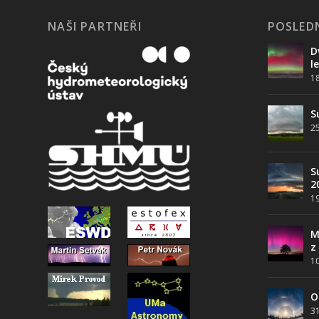
NAŠI PARTNEŘI
POSLEDN
D
l
1
S
25
S
2
19
M
z
10
O
31