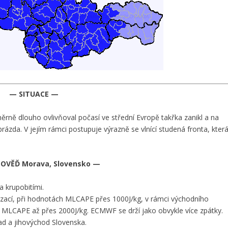
— SITUACE —
rně dlouho ovlivňoval počasí ve střední Evropě takřka zanikl a na
zda. V jejím rámci postupuje výrazně se vlnící studená fronta, kter
OVĚĎ Morava, Slovensko —
 krupobitími.
lizací, při hodnotách MLCAPE přes 1000J/kg, v rámci východního
 MLCAPE až přes 2000J/kg. ECMWF se drží jako obvykle více zpátky.
pad a jihovýchod Slovenska.