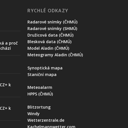
RYCHLÉ ODKAZY
Radarové snímky (ČHMÚ)
Radarové snímky (SHMÚ)
Družicová data (ČHMÚ)
Blesková data (ČHMÚ)
ká a proč
ychází
Model Aladin (ČHMÚ)
Meteogramy Aladin (ČHMÚ)
Synoptická mapa
Staniční mapa
 CZ+ k
Meteoalarm
HPPS (ČHMÚ)
Blitzortung
 CZ+ k
Windy
Wetterzentrale.de
Kachelmannwetter.com