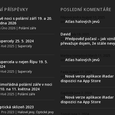
Í PŘÍSPĚVKY
POSLEDNÍ KOMENTÁŘE
Filipová Jindra
August 10, 2025
vě noci s polární září 19. a 20.
Atlas halových jevů
on
edna 2026
8 Úno 2026
|
Polární záře
David
July 18, 2025
Předpověď počasí – jak vzni
on
upercely 25. 5. 2024
převažuje dojem, že stále nev
 Kvě 2025
|
Supercely
Martina Hamplová
March 11, 2025
Atlas halových jevů
on
upercela u nejen Řípu 19. 5.
024
 Kvě 2025
|
Supercely
Pavla
August 17, 2024
Nová verze aplikace iRadar
on
dispozici na App Store
imořádná polární záře v noci
 10. na 11. května 2024
Gajdošík
June 2, 2024
 Kvě 2025
|
Polární záře
Nová verze aplikace iRadar
on
dispozici na App Store
ptická sklizeň 2023
 Pro 2023
|
Halové jevy
,
Optické jevy
Tomáš
June 1, 2024