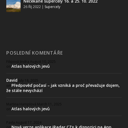
Nečekané supercely 16. a 25. 10. 2022
26 Říj 2022
|
Supercely
POSLEDNÍ KOMENTÁŘE
Filipová Jindra
August 10, 2025
Atlas halových jevů
on
David
July 18, 2025
Předpověď počasí – jak vzniká a proč převažuje dojem,
on
že stále nevychází
Martina Hamplová
March 11, 2025
Atlas halových jevů
on
Pavla
August 17, 2024
Nová verze aplikace iRadar CZ+ k dispozici na App
on