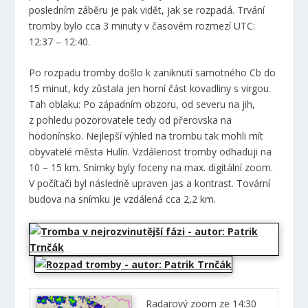
posledním záběru je pak vidět, jak se rozpadá. Trvání
tromby bylo cca 3 minuty v časovém rozmezí UTC:
12:37 – 12:40.
Po rozpadu tromby došlo k zaniknutí samotného Cb do
15 minut, kdy zůstala jen horní část kovadliny s virgou.
Tah oblaku: Po západním obzoru, od severu na jih,
z pohledu pozorovatele tedy od přerovska na
hodonínsko. Nejlepší výhled na trombu tak mohli mít
obyvatelé města Hulín. Vzdálenost tromby odhaduji na
10 – 15 km. Snímky byly foceny na max. digitální zoom.
V počítači byl následně upraven jas a kontrast. Tovární
budova na snímku je vzdálená cca 2,2 km.
Radarový zoom ze 14:30