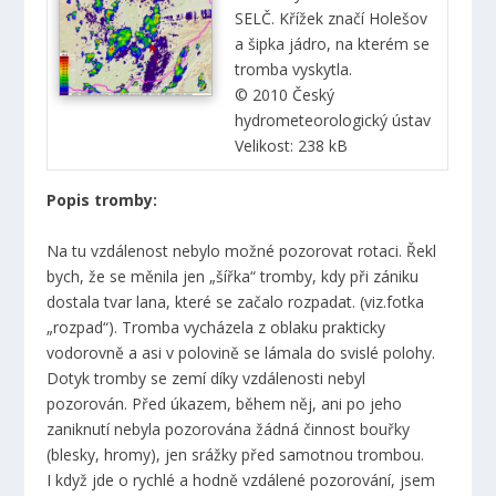
SELČ. Křížek značí Holešov
a šipka jádro, na kterém se
tromba vyskytla.
© 2010 Český
hydrometeorologický ústav
Velikost: 238 kB
Popis tromby:
Na tu vzdálenost nebylo možné pozorovat rotaci. Řekl
bych, že se měnila jen „šířka“ tromby, kdy při zániku
dostala tvar lana, které se začalo rozpadat. (viz.fotka
„rozpad“). Tromba vycházela z oblaku prakticky
vodorovně a asi v polovině se lámala do svislé polohy.
Dotyk tromby se zemí díky vzdálenosti nebyl
pozorován. Před úkazem, během něj, ani po jeho
zaniknutí nebyla pozorována žádná činnost bouřky
(blesky, hromy), jen srážky před samotnou trombou.
I když jde o rychlé a hodně vzdálené pozorování, jsem