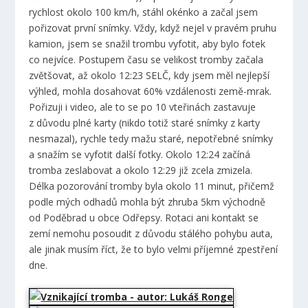
rychlost okolo 100 km/h, stáhl okénko a začal jsem
pořizovat první snímky. Vždy, když nejel v pravém pruhu
kamion, jsem se snažil trombu vyfotit, aby bylo fotek
co nejvíce. Postupem času se velikost tromby začala
zvětšovat, až okolo 12:23 SELČ, kdy jsem měl nejlepší
výhled, mohla dosahovat 60% vzdálenosti země-mrak.
Pořizuji i video, ale to se po 10 vteřinách zastavuje
z důvodu plné karty (nikdo totiž staré snímky z karty
nesmazal), rychle tedy mažu staré, nepotřebné snímky
a snažím se vyfotit další fotky. Okolo 12:24 začíná
tromba zeslabovat a okolo 12:29 již zcela zmizela.
Délka pozorování tromby byla okolo 11 minut, přičemž
podle mých odhadů mohla být zhruba 5km východně
od Poděbrad u obce Odřepsy. Rotaci ani kontakt se
zemí nemohu posoudit z důvodu stálého pohybu auta,
ale jinak musím říct, že to bylo velmi příjemné zpestření
dne.