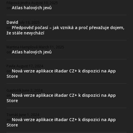
Filipová Jindra
August 10, 2025
Atlas halových jevů
on
David
July 18, 2025
Předpověď počasí – jak vzniká a proč převažuje dojem,
on
že stále nevychází
Martina Hamplová
March 11, 2025
Atlas halových jevů
on
Pavla
August 17, 2024
Nová verze aplikace iRadar CZ+ k dispozici na App
on
Store
Gajdošík
June 2, 2024
Nová verze aplikace iRadar CZ+ k dispozici na App
on
Store
Tomáš
June 1, 2024
Nová verze aplikace iRadar CZ+ k dispozici na App
on
Store