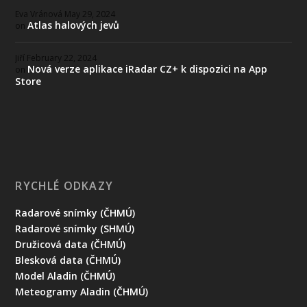
Eva Vránová
May 29, 2024
Atlas halových jevů
on
Jiří
February 22, 2024
Nová verze aplikace iRadar CZ+ k dispozici na App
on
Store
RYCHLÉ ODKAZY
Radarové snímky (ČHMÚ)
Radarové snímky (SHMÚ)
Družicová data (ČHMÚ)
Blesková data (ČHMÚ)
Model Aladin (ČHMÚ)
Meteogramy Aladin (ČHMÚ)