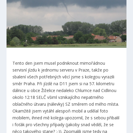
Tento den jsem musel podniknout mimořádnou
servisní jízdu k jednomu serveru v Praze, takže po
sbalení všech potřebných věcí jsme s kolegou vyrazili
směr Praha. Při jízdě na D11 jsem si na 57. kilometru
dálnice u obce Žiželice nedaleko Chlumce nad Cidlinou
okolo 12:18 SELČ všiml vznikajícího nepatrného
oblačného útvaru (nálevky) SZ směrem od mého místa.
Okamžitě jsem vytáhl alespoň mobil a udělal foto
mobilem, ihned mě kolega upozornil, že s sebou přibalil
i foťák pro všechny případy (jakoby snad věděl, že se
něco takového stane? :-)). Zpomalili jsme tedy na